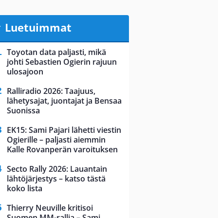
Luetuimmat
Toyotan data paljasti, mikä
johti Sebastien Ogierin rajuun
ulosajoon
Ralliradio 2026: Taajuus,
lähetysajat, juontajat ja Bensaa
Suonissa
EK15: Sami Pajari lähetti viestin
Ogierille – paljasti aiemmin
Kalle Rovanperän varoituksen
Secto Rally 2026: Lauantain
lähtöjärjestys – katso tästä
koko lista
Thierry Neuville kritisoi
Suomen MM-rallia – Sami