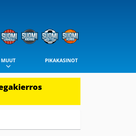
MUUT
PIKAKASINOT
egakierros