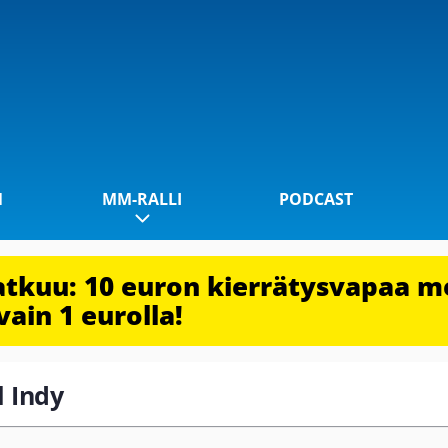
1
MM-RALLI
PODCAST
jatkuu: 10 euron kierrätysvapaa m
vain 1 eurolla!
l Indy