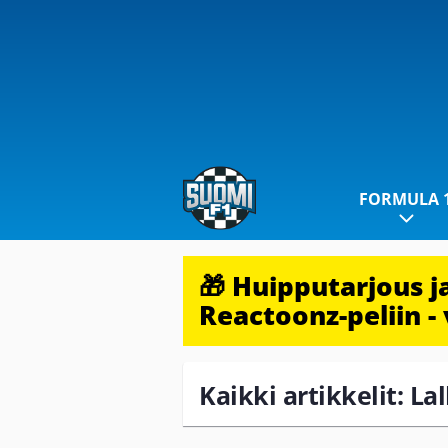
FORMULA 
🎁 Huipputarjous 
Reactoonz-peliin - 
Kaikki artikkelit: Lal