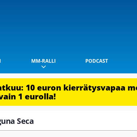
1
MM-RALLI
PODCAST
jatkuu: 10 euron kierrätysvapaa m
vain 1 eurolla!
aguna Seca