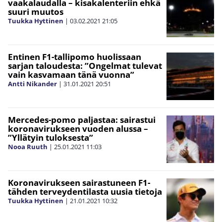
vaakalaudalla – kisakalenteriin ehkä
suuri muutos
Tuukka Hyttinen
|
03.02.2021
21:05
Entinen F1-tallipomo huolissaan
sarjan taloudesta: ”Ongelmat tulevat
vain kasvamaan tänä vuonna”
Antti Nikander
|
31.01.2021
20:51
Mercedes-pomo paljastaa: sairastui
koronavirukseen vuoden alussa –
”Yllätyin tuloksesta”
Nooa Ruuth
|
25.01.2021
11:03
Koronavirukseen sairastuneen F1-
tähden terveydentilasta uusia tietoja
Tuukka Hyttinen
|
21.01.2021
10:32