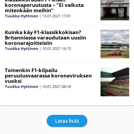
koronaperuutusta – ”Ei vaikuta
mitenkään meihin”
Tuukka Hyttinen
|
13.01.2021
17:01
Kuinka käy F1-klassikkokisan?
Britanniassa varaudutaan uusiin
koronarajoitteisiin
Tuukka Hyttinen
|
10.01.2021
16:15
Toinenkin F1-kilpailu
peruutusvaarassa koronaviruksen
vuoksi
Tuukka Hyttinen
|
10.01.2021
08:18
Lataa lisää