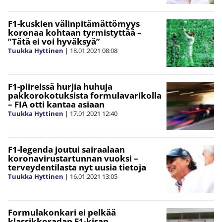
F1-kuskien välinpitämättömyys
koronaa kohtaan tyrmistyttää –
”Tätä ei voi hyväksyä”
Tuukka Hyttinen
|
18.01.2021
08:08
F1-piireissä hurjia huhuja
pakkorokotuksista formulavarikolla
– FIA otti kantaa asiaan
Tuukka Hyttinen
|
17.01.2021
12:40
F1-legenda joutui sairaalaan
koronavirustartunnan vuoksi –
terveydentilasta nyt uusia tietoja
Tuukka Hyttinen
|
16.01.2021
13:05
Formulakonkari ei pelkää
klassikkoradan F1-kisan