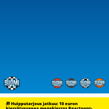
🎁 Huipputarjous jatkuu: 10 euron
kierrätysvapaa megakierros Reactoonz-