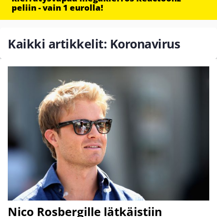
peliin - vain 1 eurolla!
Kaikki artikkelit: Koronavirus
Nico Rosbergille lätkäistiin