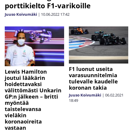
porttikielto F1-varikoille
Juuso Koivumäki
|
10.06.2022
17:42
F1 luonut useita
Lewis Hamilton
varasuunnitelmia
joutui lääkärin
tulevalle kaudelle
hoidettavaksi
koronan takia
välittömästi Unkarin
Juuso Koivumäki
|
06.02.2021
GP:n jälkeen – britti
18:49
myöntää
taistelevansa
vieläkin
koronaoireita
vastaan