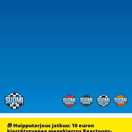
🎁 Huipputarjous jatkuu: 10 euron
kierrätysvapaa megakierros Reactoonz-