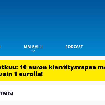
1
MM-RALLI
PODCAST
jatkuu: 10 euron kierrätysvapaa m
vain 1 eurolla!
amera