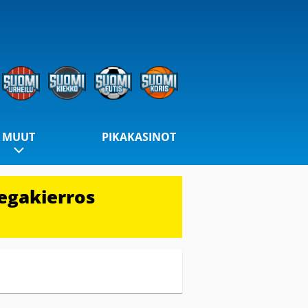
MUUT
PIKAKASINOT
egakierros