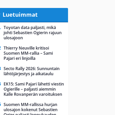
Luetuimmat
Toyotan data paljasti, mikä
johti Sebastien Ogierin rajuun
ulosajoon
Thierry Neuville kritisoi
Suomen MM-rallia – Sami
Pajari eri linjoilla
Secto Rally 2026: Sunnuntain
lähtöjärjestys ja aikataulu
EK15: Sami Pajari lähetti viestin
Ogierille – paljasti aiemmin
Kalle Rovanperän varoituksen
Suomen MM-rallissa hurjan
ulosajon kokenut Sebastien
Ogier paljasti loppukauden