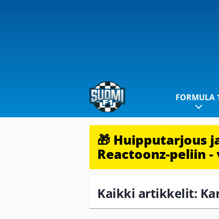
FORMULA 
🎁 Huipputarjous 
Reactoonz-peliin - 
Kaikki artikkelit: K