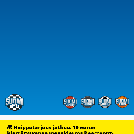
🎁 Huipputarjous jatkuu: 10 euron
kierrätysvapaa megakierros Reactoonz-