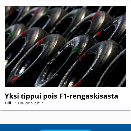
Yksi tippui pois F1-rengaskisasta
Olli
|
13.06.2015
23:17