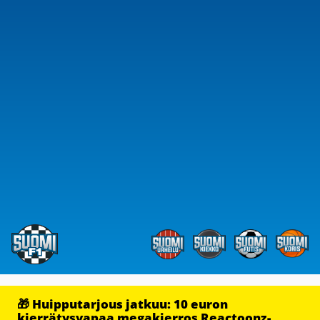
🎁 Huipputarjous jatkuu: 10 euron
kierrätysvapaa megakierros Reactoonz-