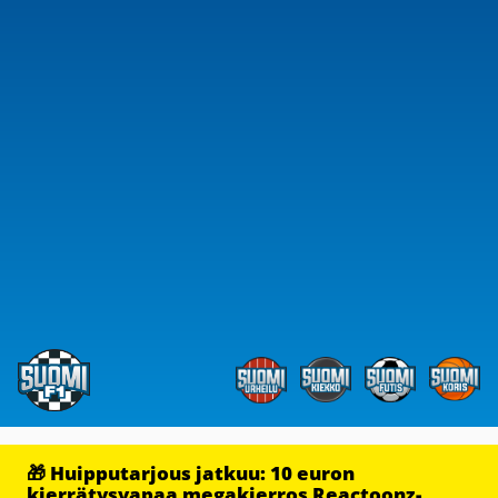
🎁 Huipputarjous jatkuu: 10 euron
kierrätysvapaa megakierros Reactoonz-