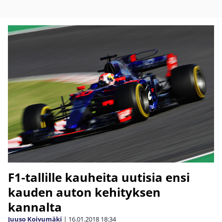
F1-tallille kauheita uutisia ensi
kauden auton kehityksen
kannalta
Juuso Koivumäki
|
16.01.2018
18:34