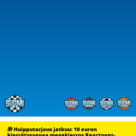
🎁 Huipputarjous jatkuu: 10 euron
kierrätysvapaa megakierros Reactoonz-