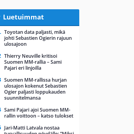
Luetuimmat
Toyotan data paljasti, mikä
johti Sebastien Ogierin rajuun
ulosajoon
Thierry Neuville kritisoi
Suomen MM-rallia – Sami
Pajari eri linjoilla
Suomen MM-rallissa hurjan
ulosajon kokenut Sebastien
Ogier paljasti loppukauden
suunnitelmansa
Sami Pajari ajoi Suomen MM-
rallin voittoon – katso tulokset
Jari-Matti Latvala nostaa
turvallisuuden pöydälle: ”Miksi