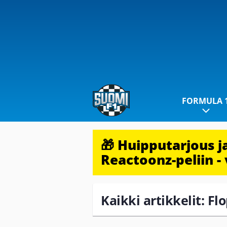
FORMULA 
🎁 Huipputarjous 
Reactoonz-peliin - 
Kaikki artikkelit: Flo