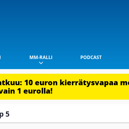
1
MM-RALLI
PODCAST
jatkuu: 10 euron kierrätysvapaa m
vain 1 eurolla!
p 5