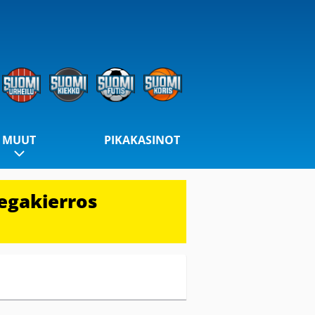
MUUT
PIKAKASINOT
egakierros