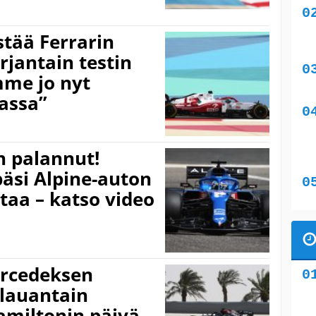
stää Ferrarin
rjantain testin
mme jo nyt
assa”
n palannut!
äsi Alpine-auton
taa – katso video
ercedeksen
 lauantain
Hamiltonin päivä