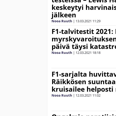
keskeytyi harvinai
jälkeen
Nooa Ruuth
|
13.03.2021
11:29
F1-talvitestit 2021:
myrskyvaroituksen
päivä täysi katastr
Nooa Ruuth
|
12.03.2021
18:18
F1-sarjalta huvitt
Räikkösen suuntaa
kruisailee helpost
Nooa Ruuth
|
12.03.2021
11:02