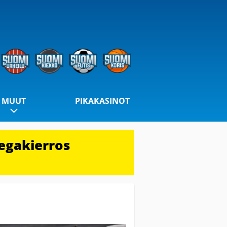
MUUT
PIKAKASINOT
egakierros