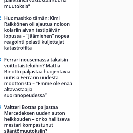
pakettinsa vastustaa suuria
muutoksia”
Huomasitko tämän: Kimi
Räikkönen oli ajautua noloon
kolariin aivan testipäivän
lopussa – ”Jäämiehen” nopea
reagointi pelasti kuljettajat
katastrofilta
Ferrari nousemassa takaisin
voittotaisteluihin? Mattia
Binotto paljastaa huojentavia
uutisia Ferrarin uudesta
moottorista – ”Emme ole enää
altavastaajia
suoranopeudessa”
Valtteri Bottas paljastaa
Mercedeksen uuden auton
heikkouden – onko hallitseva
mestari kompastunut
sääntömuutoksiin?