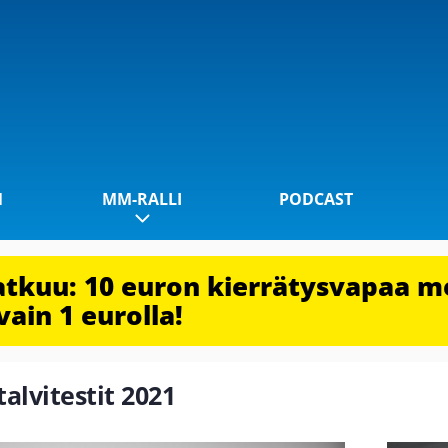
1
MM-RALLI
PODCAST
jatkuu: 10 euron kierrätysvapaa m
vain 1 eurolla!
talvitestit 2021