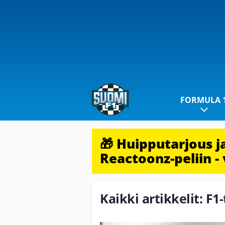
FORMULA 
🎁 Huipputarjous 
Reactoonz-peliin - 
Kaikki artikkelit: F1-