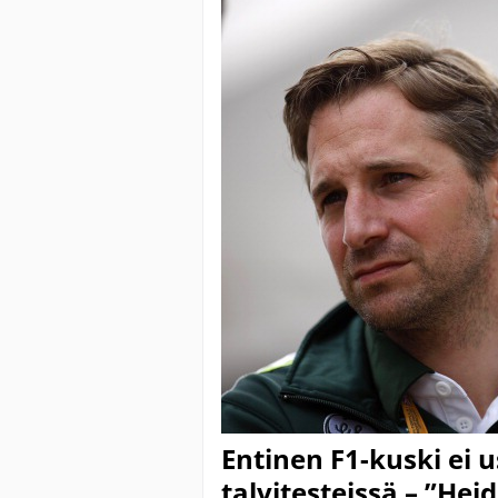
Entinen F1-kuski ei
talvitesteissä – ”He