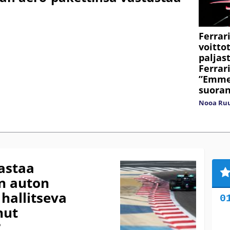
Ferrar
voitto
paljas
Ferrar
”Emme 
suora
Nooa Ru
jastaa
n auton
hallitseva
nut
?