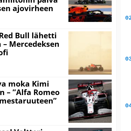
sen ajovirheen
 Red Bull lähetti
 – Mercedeksen
ofi
ava moka Kimi
n – ”Alfa Romeo
i mestaruuteen”