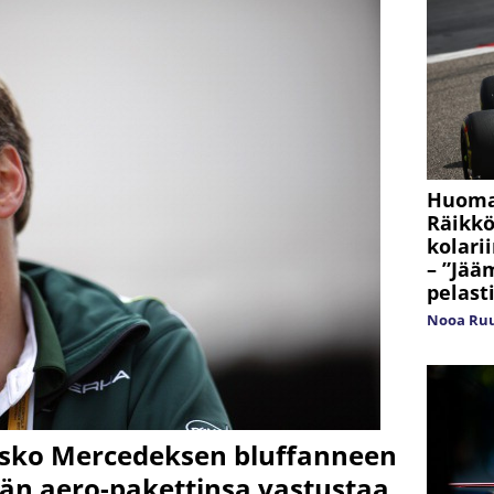
Huoma
Räikkö
kolari
– ”Jää
pelasti
Nooa Ru
 usko Mercedeksen bluffanneen
idän aero-pakettinsa vastustaa