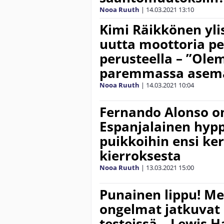
Nooa Ruuth
|
14.03.2021
13:10
Kimi Räikkönen yli
uutta moottoria pe
perusteella – ”Ole
paremmassa asem
Nooa Ruuth
|
14.03.2021
10:04
Fernando Alonso o
Espanjalainen hypp
puikkoihin ensi ker
kierroksesta
Nooa Ruuth
|
13.03.2021
15:00
Punainen lippu! M
ongelmat jatkuvat
testeissä – Lewis 