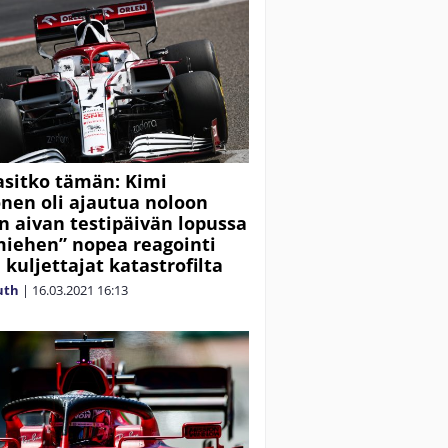
sitko tämän: Kimi
nen oli ajautua noloon
in aivan testipäivän lopussa
miehen” nopea reagointi
 kuljettajat katastrofilta
uth
|
16.03.2021
16:13