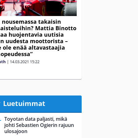
i nousemassa takaisin
taisteluihin? Mattia Binotto
taa huojentavia uutisia
in uudesta moottorista –
ole enää altavastaajia
nopeudessa”
uth
|
14.03.2021
15:22
Luetuimmat
Toyotan data paljasti, mikä
johti Sebastien Ogierin rajuun
ulosajoon