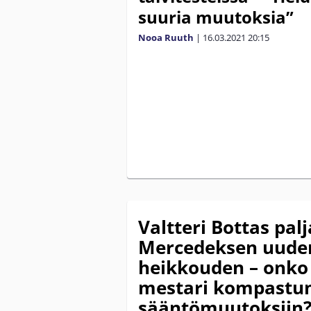
suuria muutoksia”
Nooa Ruuth
|
16.03.2021
20:15
Valtteri Bottas pal
Mercedeksen uude
heikkouden – onko 
mestari kompastu
sääntömuutoksiin