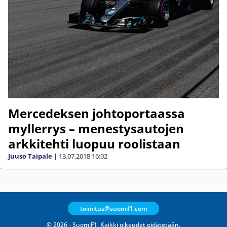
Mercedeksen johtoportaassa
myllerrys – menestysautojen
arkkitehti luopuu roolistaan
Juuso Taipale
|
13.07.2018
16:02
toimitus@suomif1.com
© 2026 - SuomiF1. Kaikki oikeudet pidätetään.