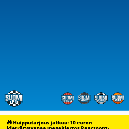
🎁 Huipputarjous jatkuu: 10 euron
kierrätysvapaa megakierros Reactoonz-