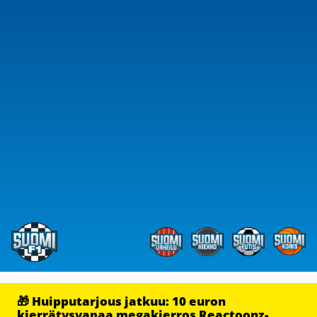
🎁 Huipputarjous jatkuu: 10 euron
kierrätysvapaa megakierros Reactoonz-