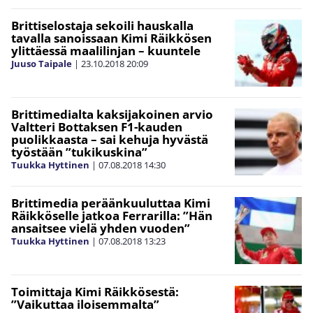
Brittiselostaja sekoili hauskalla
tavalla sanoissaan Kimi Räikkösen
ylittäessä maalilinjan – kuuntele
Juuso Taipale
|
23.10.2018
20:09
Brittimedialta kaksijakoinen arvio
Valtteri Bottaksen F1-kauden
puolikkaasta – sai kehuja hyvästä
työstään ”tukikuskina”
Tuukka Hyttinen
|
07.08.2018
14:30
Brittimedia peräänkuuluttaa Kimi
Räikköselle jatkoa Ferrarilla: ”Hän
ansaitsee vielä yhden vuoden”
Tuukka Hyttinen
|
07.08.2018
13:23
Toimittaja Kimi Räikkösestä:
”Vaikuttaa iloisemmalta”