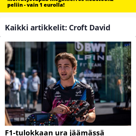
peliin - vain 1 eurolla!
Kaikki artikkelit: Croft David
F1-tulokkaan ura jäämässä