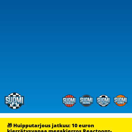
🎁 Huipputarjous jatkuu: 10 euron
kierrätysvapaa megakierros Reactoonz-