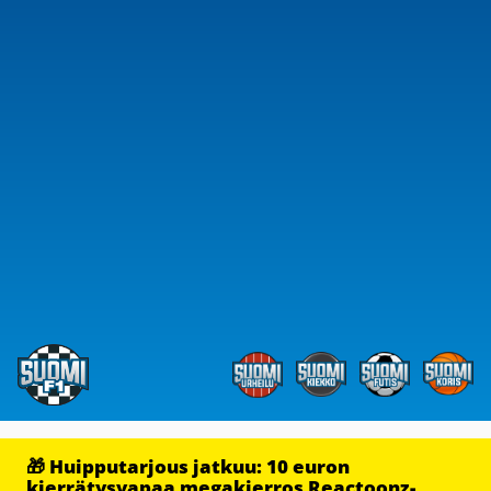
🎁 Huipputarjous jatkuu: 10 euron
kierrätysvapaa megakierros Reactoonz-