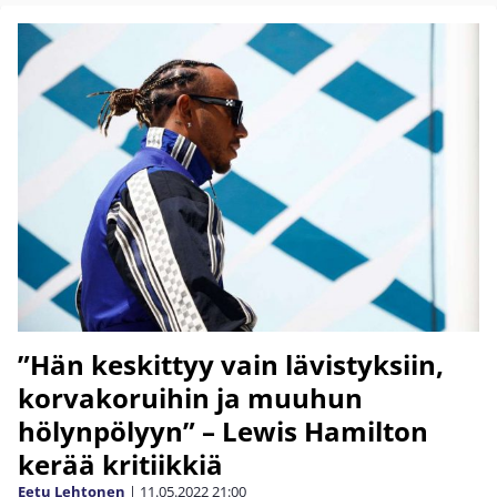
”Hän keskittyy vain lävistyksiin,
korvakoruihin ja muuhun
hölynpölyyn” – Lewis Hamilton
kerää kritiikkiä
Eetu Lehtonen
|
11.05.2022
21:00