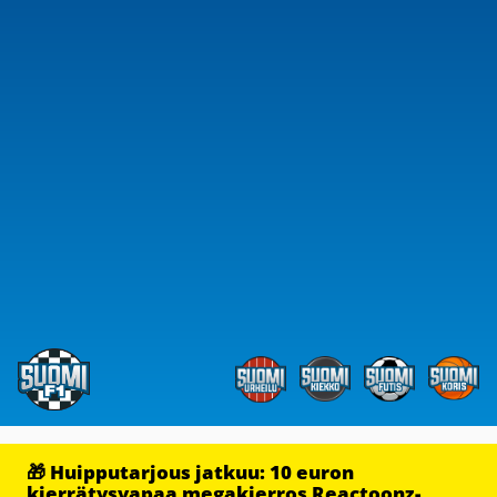
🎁 Huipputarjous jatkuu: 10 euron
kierrätysvapaa megakierros Reactoonz-