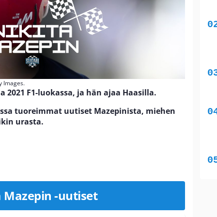
ty Images.
a 2021 F1-luokassa, ja hän ajaa Haasilla.
assa tuoreimmat uutiset Mazepinista, miehen
ikin urasta.
a Mazepin -uutiset