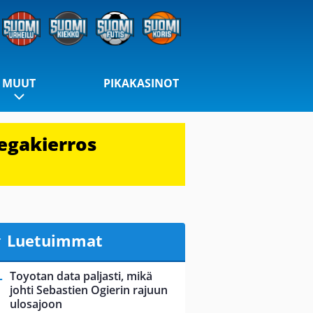
MUUT
PIKAKASINOT
egakierros
Luetuimmat
Toyotan data paljasti, mikä
johti Sebastien Ogierin rajuun
ulosajoon