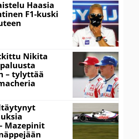
aistelu Haasia
ntinen F1-kuski
euteen
a
tkittu Nikita
 paluusta
 – tylyttää
macheria
ltäytynyt
uksia
– Mazepinit
 näppejään