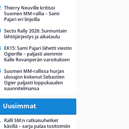
Thierry Neuville kritisoi
Suomen MM-rallia – Sami
Pajari eri linjoilla
Secto Rally 2026: Sunnuntain
lähtöjärjestys ja aikataulu
EK15: Sami Pajari lähetti viestin
Ogierille – paljasti aiemmin
Kalle Rovanperän varoituksen
Suomen MM-rallissa hurjan
ulosajon kokenut Sebastien
Ogier paljasti loppukauden
suunnitelmansa
Uusimmat
Ralli SM:n ratkaisuhetket
käsillä – sarja palaa tositoimiin