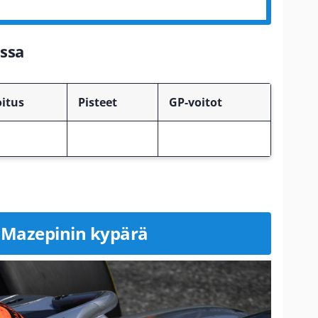
ssa
oitus
Pisteet
GP-voitot
 Mazepinin kypärä