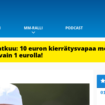
1
MM-RALLI
PODCAST
jatkuu: 10 euron kierrätysvapaa m
vain 1 eurolla!