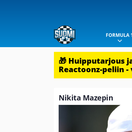
FORMULA 
🎁 Huipputarjous 
Reactoonz-peliin - 
Nikita Mazepin