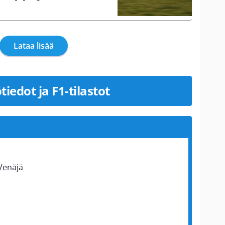
Lataa lisää
tiedot ja F1-tilastot
Venäjä