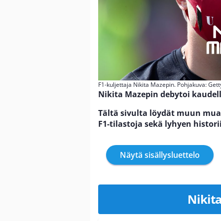
F1-kuljettaja Nikita Mazepin. Pohjakuva: Get
Nikita Mazepin debytoi kaudell
Tältä sivulta löydät muun mu
F1-tilastoja sekä lyhyen histori
Näytä sisällysluettelo
Nikit