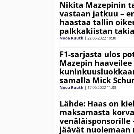
Nikita Mazepinin t
vastaan jatkuu – e
haastaa tallin oik
palkkakiistan taki
Nooa Ruuth
|
22.06.2022
10:30
F1-sarjasta ulos po
Mazepin haaveilee
kuninkuusluokkaan
samalla Mick Schu
Nooa Ruuth
|
17.06.2022
11:33
Lähde: Haas on kie
maksamasta korva
venäläisponsorille 
jäävät nuolemaan