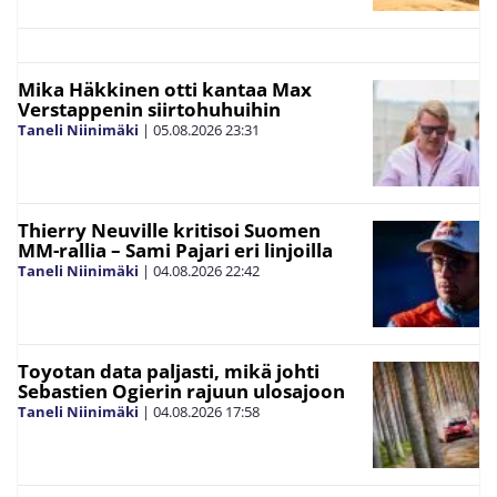
Mika Häkkinen otti kantaa Max
Verstappenin siirtohuhuihin
Taneli Niinimäki
|
05.08.2026
23:31
Thierry Neuville kritisoi Suomen
MM-rallia – Sami Pajari eri linjoilla
Taneli Niinimäki
|
04.08.2026
22:42
Toyotan data paljasti, mikä johti
Sebastien Ogierin rajuun ulosajoon
Taneli Niinimäki
|
04.08.2026
17:58