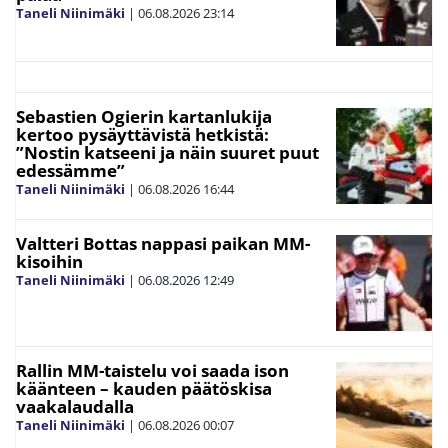
Taneli Niinimäki
|
06.08.2026
23:14
Sebastien Ogierin kartanlukija
kertoo pysäyttävistä hetkistä:
”Nostin katseeni ja näin suuret puut
edessämme”
Taneli Niinimäki
|
06.08.2026
16:44
Valtteri Bottas nappasi paikan MM-
kisoihin
Taneli Niinimäki
|
06.08.2026
12:49
Rallin MM-taistelu voi saada ison
käänteen – kauden päätöskisa
vaakalaudalla
Taneli Niinimäki
|
06.08.2026
00:07