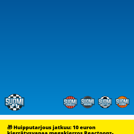
🎁 Huipputarjous jatkuu: 10 euron
kierrätysvapaa megakierros Reactoonz-