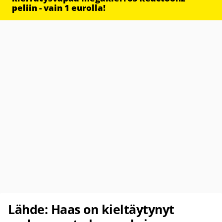
peliin - vain 1 eurolla!
Lähde: Haas on kieltäytynyt