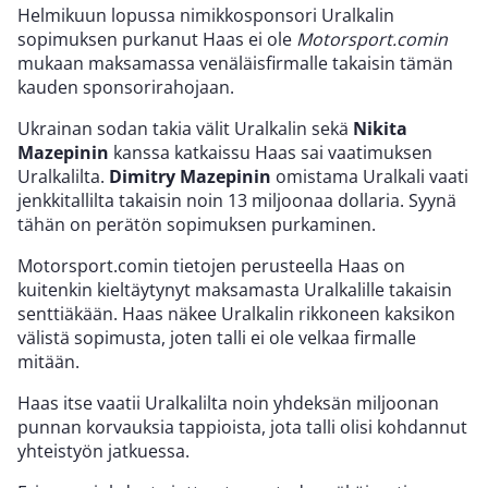
Helmikuun lopussa nimikkosponsori Uralkalin
sopimuksen purkanut Haas ei ole
Motorsport.comin
mukaan maksamassa venäläisfirmalle takaisin tämän
kauden sponsorirahojaan.
Ukrainan sodan takia välit Uralkalin sekä
Nikita
Mazepinin
kanssa katkaissu Haas sai vaatimuksen
Uralkalilta.
Dimitry Mazepinin
omistama Uralkali vaati
jenkkitallilta takaisin noin 13 miljoonaa dollaria. Syynä
tähän on perätön sopimuksen purkaminen.
Motorsport.comin tietojen perusteella Haas on
kuitenkin kieltäytynyt maksamasta Uralkalille takaisin
senttiäkään. Haas näkee Uralkalin rikkoneen kaksikon
välistä sopimusta, joten talli ei ole velkaa firmalle
mitään.
Haas itse vaatii Uralkalilta noin yhdeksän miljoonan
punnan korvauksia tappioista, jota talli olisi kohdannut
yhteistyön jatkuessa.