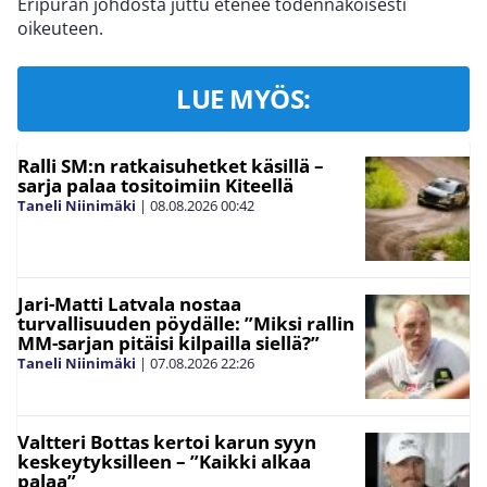
Eripuran johdosta juttu etenee todennäköisesti
oikeuteen.
LUE MYÖS:
Ralli SM:n ratkaisuhetket käsillä –
sarja palaa tositoimiin Kiteellä
Taneli Niinimäki
|
08.08.2026
00:42
Jari-Matti Latvala nostaa
turvallisuuden pöydälle: ”Miksi rallin
MM-sarjan pitäisi kilpailla siellä?”
Taneli Niinimäki
|
07.08.2026
22:26
Valtteri Bottas kertoi karun syyn
keskeytyksilleen – ”Kaikki alkaa
palaa”