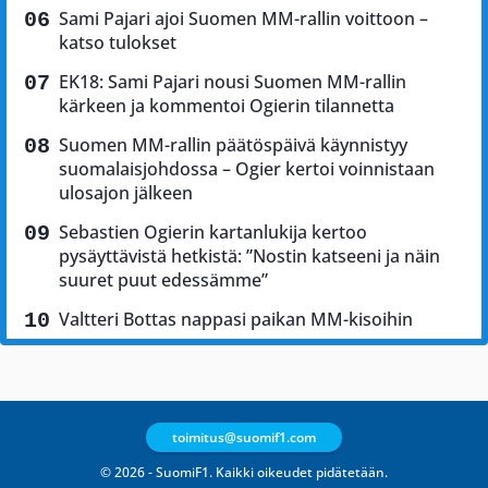
Sami Pajari ajoi Suomen MM-rallin voittoon –
katso tulokset
EK18: Sami Pajari nousi Suomen MM-rallin
kärkeen ja kommentoi Ogierin tilannetta
Suomen MM-rallin päätöspäivä käynnistyy
suomalaisjohdossa – Ogier kertoi voinnistaan
ulosajon jälkeen
Sebastien Ogierin kartanlukija kertoo
pysäyttävistä hetkistä: ”Nostin katseeni ja näin
suuret puut edessämme”
Valtteri Bottas nappasi paikan MM-kisoihin
toimitus@suomif1.com
© 2026 - SuomiF1. Kaikki oikeudet pidätetään.