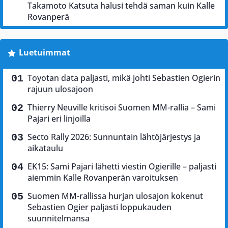
Takamoto Katsuta halusi tehdä saman kuin Kalle
Rovanperä
Luetuimmat
Toyotan data paljasti, mikä johti Sebastien Ogierin
rajuun ulosajoon
Thierry Neuville kritisoi Suomen MM-rallia – Sami
Pajari eri linjoilla
Secto Rally 2026: Sunnuntain lähtöjärjestys ja
aikataulu
EK15: Sami Pajari lähetti viestin Ogierille – paljasti
aiemmin Kalle Rovanperän varoituksen
Suomen MM-rallissa hurjan ulosajon kokenut
Sebastien Ogier paljasti loppukauden
suunnitelmansa