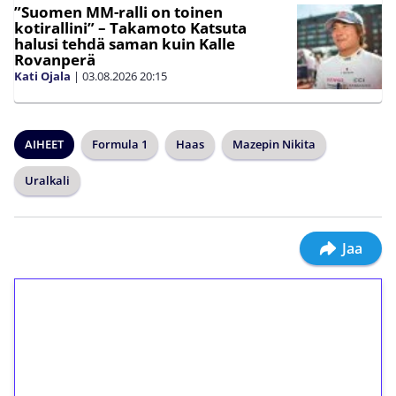
”Suomen MM-ralli on toinen
kotirallini” – Takamoto Katsuta
halusi tehdä saman kuin Kalle
Rovanperä
Kati Ojala
|
03.08.2026
20:15
AIHEET
Formula 1
Haas
Mazepin Nikita
Uralkali
Jaa
1€ = 10€ arvosta
ilmaiskierroksia ilman
kierrätystä!