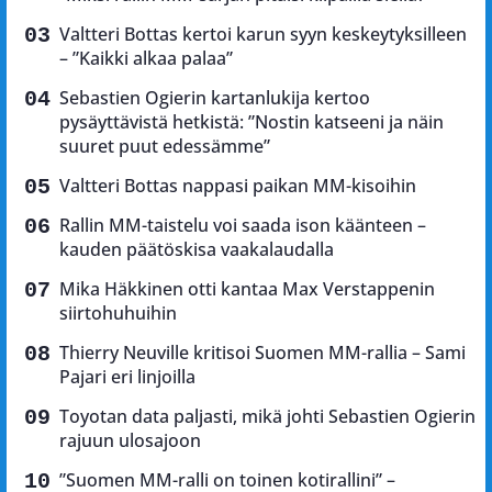
Valtteri Bottas kertoi karun syyn keskeytyksilleen
– ”Kaikki alkaa palaa”
Sebastien Ogierin kartanlukija kertoo
pysäyttävistä hetkistä: ”Nostin katseeni ja näin
suuret puut edessämme”
Valtteri Bottas nappasi paikan MM-kisoihin
Rallin MM-taistelu voi saada ison käänteen –
kauden päätöskisa vaakalaudalla
Mika Häkkinen otti kantaa Max Verstappenin
siirtohuhuihin
Thierry Neuville kritisoi Suomen MM-rallia – Sami
Pajari eri linjoilla
Toyotan data paljasti, mikä johti Sebastien Ogierin
rajuun ulosajoon
”Suomen MM-ralli on toinen kotirallini” –