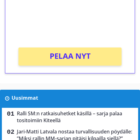
Talleta 1€
Saat heti 50 ilmaiskierrosta Tuohi 1000 -
peliin (arvo 0,20€ per kierros)!
Ei kierrätysvaatimusta!
PELAA NYT
Uusimmat
Ralli SM:n ratkaisuhetket käsillä – sarja palaa
tositoimiin Kiteellä
Jari-Matti Latvala nostaa turvallisuuden pöydälle:
”Miksi rallin MM-sarjan pitäisi kilpailla siellä?”