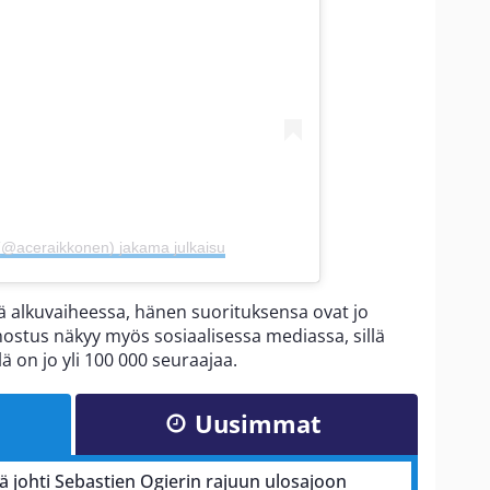
(@aceraikkonen) jakama julkaisu
lä alkuvaiheessa, hänen suorituksensa ovat jo
ostus näkyy myös sosiaalisessa mediassa, sillä
lä on jo yli 100 000 seuraajaa.
Uusimmat
kä johti Sebastien Ogierin rajuun ulosajoon