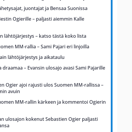
lähetysajat, juontajat ja Bensaa Suonissa
iestin Ogierille – paljasti aiemmin Kalle
n lähtöjärjestys – katso tästä koko lista
uomen MM-rallia – Sami Pajari eri linjoilla
in lähtöjärjestys ja aikataulu
draamaa – Evansin ulosajo avasi Sami Pajarille
en Ogier ajoi rajusti ulos Suomen MM-rallissa –
min avuin
Suomen MM-rallin kärkeen ja kommentoi Ogierin
n ulosajon kokenut Sebastien Ogier paljasti
ansa