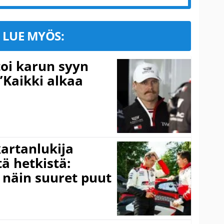
LUE MYÖS:
toi karun syyn
”Kaikki alkaa
kartanlukija
ä hetkistä:
a näin suuret puut