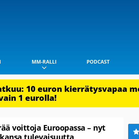
1
MM-RALLI
PODCAST
jatkuu: 10 euron kierrätysvapaa m
vain 1 eurolla!
ää voittoja Euroopassa – nyt
kansa tulevaisuutta