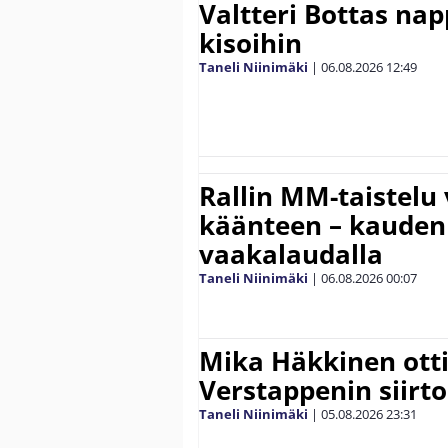
Valtteri Bottas na
kisoihin
Taneli Niinimäki
|
06.08.2026
12:49
Rallin MM-taistelu 
käänteen – kauden
vaakalaudalla
Taneli Niinimäki
|
06.08.2026
00:07
Mika Häkkinen ott
Verstappenin siirt
Taneli Niinimäki
|
05.08.2026
23:31