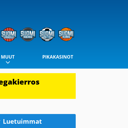
MUUT
PIKAKASINOT
egakierros
Luetuimmat