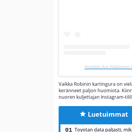
Henkilön Ace Räikkönen 
Vaikka Robinin kartingura on vie
keränneet paljon huomiota. Kiinn
nuoren kuljettajan Instagram-tilil
Luetuimmat
Toyotan data paljasti, mi