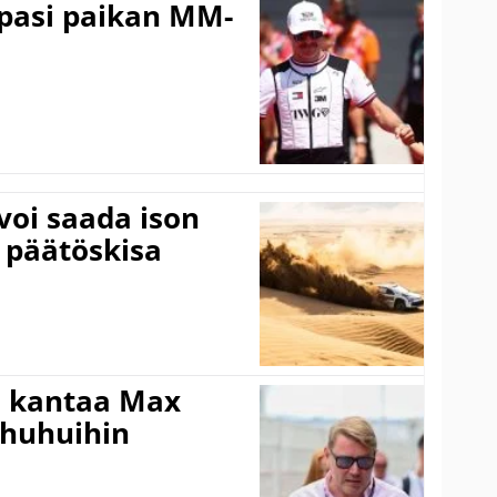
ppasi paikan MM-
voi saada ison
 päätöskisa
i kantaa Max
ohuhuihin