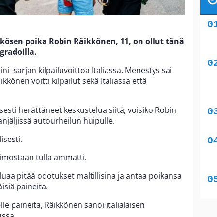
ösen poika Robin Räikkönen, 11, on ollut tänä
gradoilla.
i -sarjan kilpailuvoittoa Italiassa. Menestys sai
könen voitti kilpailut sekä Italiassa että
sesti herättäneet keskustelua siitä, voisiko Robin
anjäljissä autourheilun huipulle.
isesti.
himostaan tulla ammatti.
luaa pitää odotukset maltillisina ja antaa poikansa
isiä paineita.
le paineita, Räikkönen sanoi italialaisen
ussa.