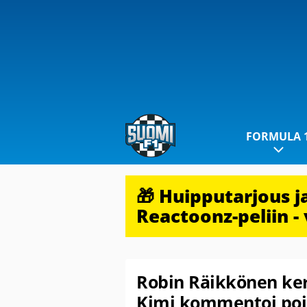
FORMULA 
🎁 Huipputarjous 
Reactoonz-peliin - 
Robin Räikkönen ker
Kimi kommentoi poi