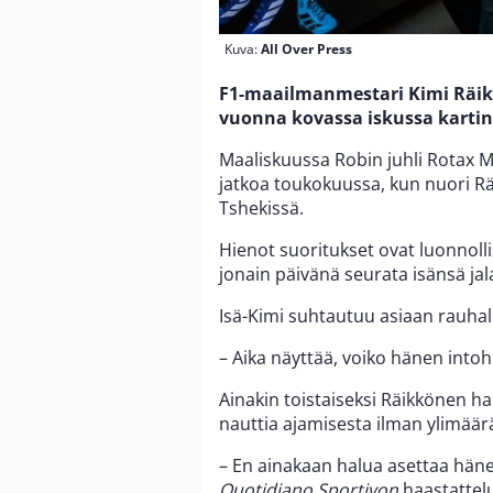
Kuva:
All Over Press
F1-maailmanmestari Kimi Räikk
vuonna kovassa iskussa kartin
Maaliskuussa Robin juhli Rotax Min
jatkoa toukokuussa, kun nuori Räik
Tshekissä.
Hienot suoritukset ovat luonnolli
jonain päivänä seurata isänsä jal
Isä-Kimi suhtautuu asiaan rauhall
– Aika näyttää, voiko hänen into
Ainakin toistaiseksi Räikkönen ha
nauttia ajamisesta ilman ylimäärä
– En ainakaan halua asettaa hänel
Quotidiano Sportivon
haastattel