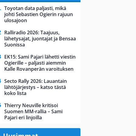
Toyotan data paljasti, mikä
johti Sebastien Ogierin rajuun
ulosajoon
Ralliradio 2026: Taajuus,
lähetysajat, juontajat ja Bensaa
Suonissa
EK15: Sami Pajari lähetti viestin
Ogierille – paljasti aiemmin
Kalle Rovanperän varoituksen
Secto Rally 2026: Lauantain
lähtöjärjestys – katso tästä
koko lista
Thierry Neuville kritisoi
Suomen MM-rallia – Sami
Pajari eri linjoilla
Uusimmat