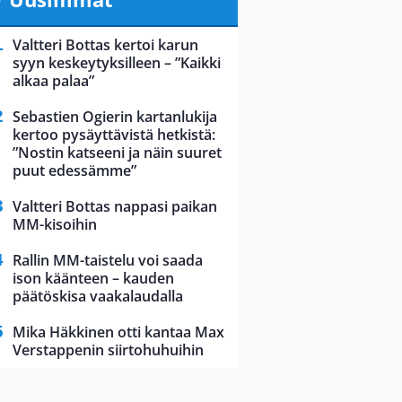
Valtteri Bottas kertoi karun
syyn keskeytyksilleen – ”Kaikki
alkaa palaa”
Sebastien Ogierin kartanlukija
kertoo pysäyttävistä hetkistä:
”Nostin katseeni ja näin suuret
puut edessämme”
Valtteri Bottas nappasi paikan
MM-kisoihin
Rallin MM-taistelu voi saada
ison käänteen – kauden
päätöskisa vaakalaudalla
Mika Häkkinen otti kantaa Max
Verstappenin siirtohuhuihin