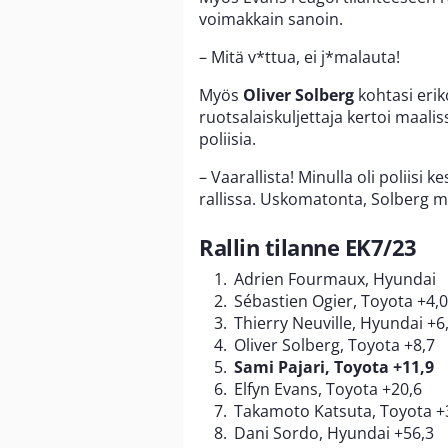
voimakkain sanoin.
– Mitä v*ttua, ei j*malauta!
Myös
Oliver Solberg
kohtasi erik
ruotsalaiskuljettaja kertoi maali
poliisia.
– Vaarallista! Minulla oli poliisi 
rallissa. Uskomatonta, Solberg m
Rallin tilanne EK7/23
Adrien Fourmaux, Hyundai
Sébastien Ogier, Toyota +4,0
Thierry Neuville, Hyundai +6
Oliver Solberg, Toyota +8,7
Sami Pajari, Toyota +11,9
Elfyn Evans, Toyota +20,6
Takamoto Katsuta, Toyota +
Dani Sordo, Hyundai +56,3