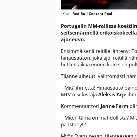
Kuva:
Red Bull Content Pool
Portugalin MM-rallissa koetti
seitsemännellä erikoiskokeella
ajoneuvo.
Ensimmäisenä reitille lähtenyt 
hinausauton, joka ajoi reitillä 
hetken aikaa ennen kuin se lopulta
Tilanne aiheutti välittömästi hä
– Mitä ihmettä! Hinausauto paino
MTV:n selostaja
Aleksis Ärje
ihme
Kommentaattori
Janne Ferm
oli
– Miten tämä on mahdollista? Mist
päästänyt?
Myös Evans reagoi tilanteeseen ra