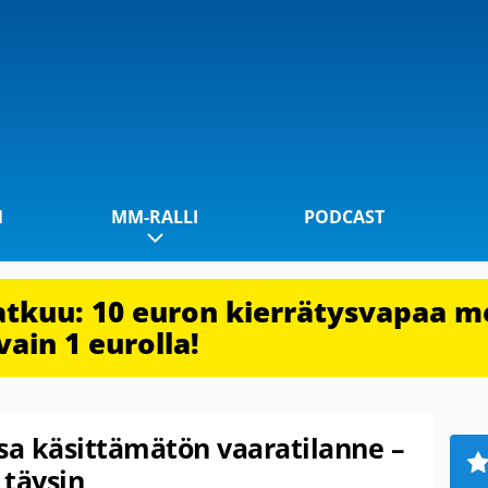
1
MM-RALLI
PODCAST
jatkuu: 10 euron kierrätysvapaa m
vain 1 eurolla!
sa käsittämätön vaaratilanne –
 täysin