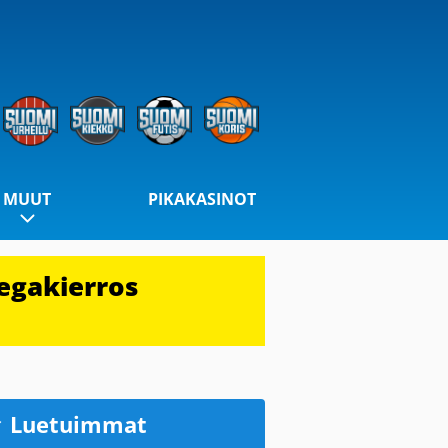
MUUT
PIKAKASINOT
egakierros
Luetuimmat