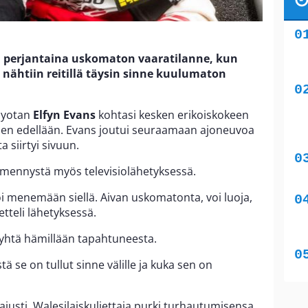
in perjantaina uskomaton vaaratilanne, kun
 nähtiin reitillä täysin sinne kuulumaton
Toyotan
Elfyn Evans
kohtasi kesken erikoiskokeen
hänen edellään. Evans joutui seuraamaan ajoneuvoa
 siirtyi sivuun.
mmennystä myös televisiolähetyksessä.
i menemään siellä. Aivan uskomatonta, voi luoja,
tteli lähetyksessä.
 yhtä hämillään tapahtuneesta.
ä se on tullut sinne välille ja kuka sen on
justi. Walesilaiskuljettaja purki turhautumisensa