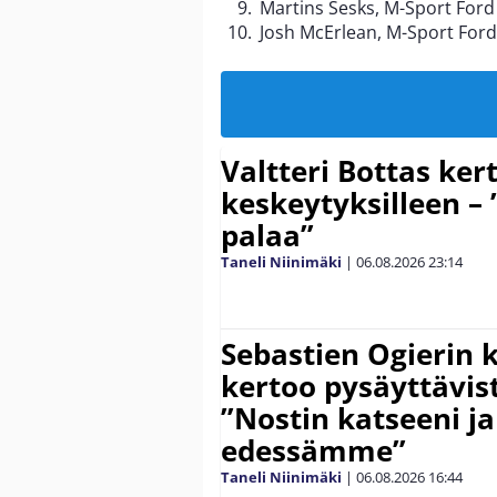
Martins Sesks, M-Sport Ford
Josh McErlean, M-Sport Ford
Valtteri Bottas ker
keskeytyksilleen – 
palaa”
Taneli Niinimäki
|
06.08.2026
23:14
Sebastien Ogierin 
kertoo pysäyttävist
”Nostin katseeni j
edessämme”
Taneli Niinimäki
|
06.08.2026
16:44