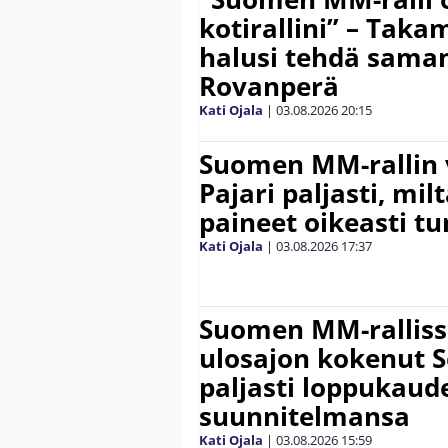
kotirallini” – Tak
halusi tehdä saman
Rovanperä
Kati Ojala
|
03.08.2026
20:15
Suomen MM-rallin 
Pajari paljasti, milt
paineet oikeasti tu
Kati Ojala
|
03.08.2026
17:37
Suomen MM-ralliss
ulosajon kokenut S
paljasti loppukaud
suunnitelmansa
Kati Ojala
|
03.08.2026
15:59