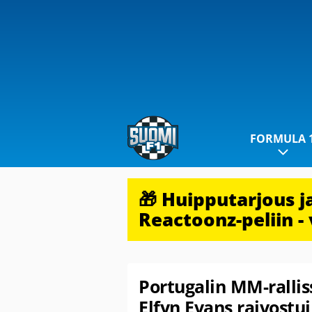
FORMULA 
🎁 Huipputarjous 
Reactoonz-peliin - 
Portugalin MM-rallis
Elfyn Evans raivostui