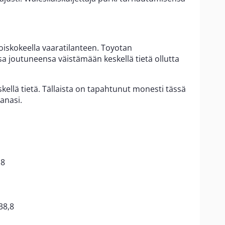
oiskokeella vaaratilanteen. Toyotan
ssa joutuneensa väistämään keskellä tietä ollutta
keskellä tietä. Tällaista on tapahtunut monesti tässä
anasi.
,8
38,8