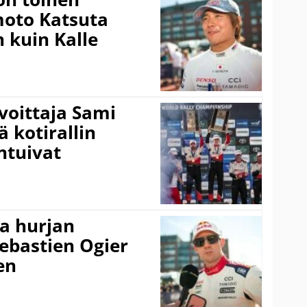
amoto Katsuta
 kuin Kalle
voittaja Sami
ä kotirallin
ntuivat
a hurjan
ebastien Ogier
en