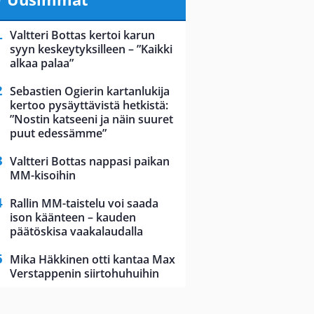
Valtteri Bottas kertoi karun
syyn keskeytyksilleen – ”Kaikki
alkaa palaa”
Sebastien Ogierin kartanlukija
kertoo pysäyttävistä hetkistä:
”Nostin katseeni ja näin suuret
puut edessämme”
Valtteri Bottas nappasi paikan
MM-kisoihin
Rallin MM-taistelu voi saada
ison käänteen – kauden
päätöskisa vaakalaudalla
Mika Häkkinen otti kantaa Max
Verstappenin siirtohuhuihin