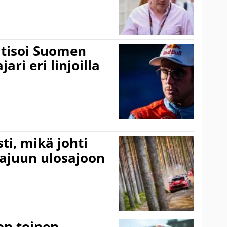
itisoi Suomen
ari eri linjoilla
ti, mikä johti
rajuun ulosajoon
on toinen