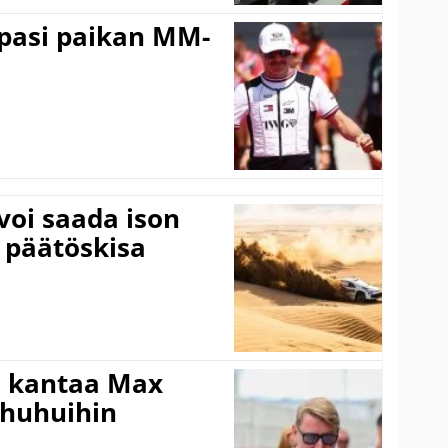
ppasi paikan MM-
voi saada ison
 päätöskisa
i kantaa Max
ohuhuihin