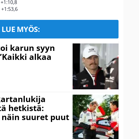
 +1:10,8
 +1:53,6
LUE MYÖS:
toi karun syyn
”Kaikki alkaa
kartanlukija
ä hetkistä:
a näin suuret puut