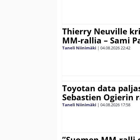
Thierry Neuville kr
MM-rallia – Sami Paj
Taneli Niinimäki
|
04.08.2026
22:42
Toyotan data paljas
Sebastien Ogierin 
Taneli Niinimäki
|
04.08.2026
17:58
”Suomen MM-ralli 