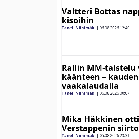
Valtteri Bottas na
kisoihin
Taneli Niinimäki
|
06.08.2026
12:49
Rallin MM-taistelu 
käänteen – kauden
vaakalaudalla
Taneli Niinimäki
|
06.08.2026
00:07
Mika Häkkinen ott
Verstappenin siirt
Taneli Niinimäki
|
05.08.2026
23:31