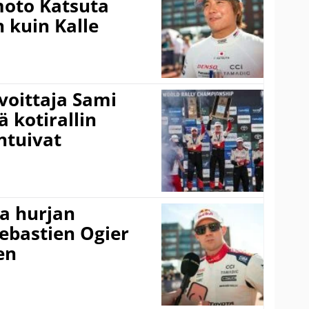
amoto Katsuta
 kuin Kalle
voittaja Sami
ä kotirallin
ntuivat
a hurjan
ebastien Ogier
en