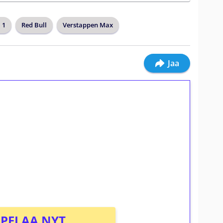
 1
Red Bull
Verstappen Max
Jaa
ilmaiskierroksia ilman
osta Tuohi 1000 -peliin (arvo 0,20€ per
PELAA NYT