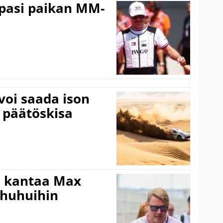
ppasi paikan MM-
voi saada ison
 päätöskisa
i kantaa Max
ohuhuihin