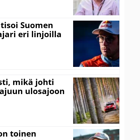
itisoi Suomen
ari eri linjoilla
ti, mikä johti
rajuun ulosajoon
on toinen