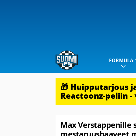
FORMULA 
🎁 Huipputarjous 
Reactoonz-peliin - 
Max Verstappenille 
mestaruushaaveet m