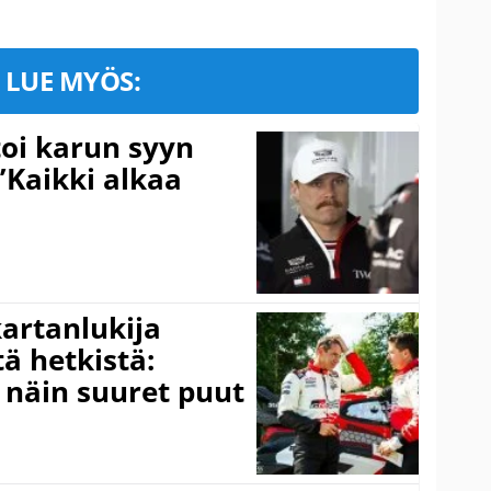
LUE MYÖS:
toi karun syyn
”Kaikki alkaa
kartanlukija
ä hetkistä:
a näin suuret puut