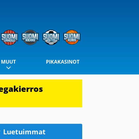
MUUT
PIKAKASINOT
egakierros
Luetuimmat