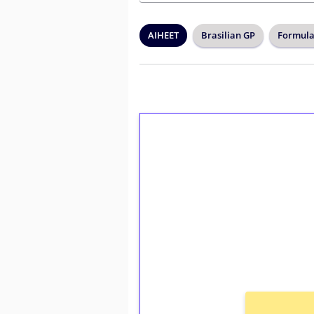
AIHEET
Brasilian GP
Formula
1€ = 10€ arvosta 
kierrätystä!
Talleta 1€
Saat heti 50 ilmaiskierr
kierros)!
Ei kierrätysvaatimusta!