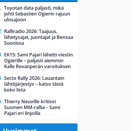
Toyotan data paljasti, mikä
johti Sebastien Ogierin rajuun
ulosajoon
Ralliradio 2026: Taajuus,
lähetysajat, juontajat ja Bensaa
Suonissa
EK15: Sami Pajari lähetti viestin
Ogierille – paljasti aiemmin
Kalle Rovanperän varoituksen
Secto Rally 2026: Lauantain
lähtöjärjestys – katso tästä
koko lista
Thierry Neuville kritisoi
Suomen MM-rallia – Sami
Pajari eri linjoilla
Uusimmat