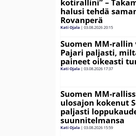
kotirallini” – Tak
halusi tehdä saman
Rovanperä
Kati Ojala
|
03.08.2026
20:15
Suomen MM-rallin 
Pajari paljasti, milt
paineet oikeasti tu
Kati Ojala
|
03.08.2026
17:37
Suomen MM-ralliss
ulosajon kokenut S
paljasti loppukaud
suunnitelmansa
Kati Ojala
|
03.08.2026
15:59