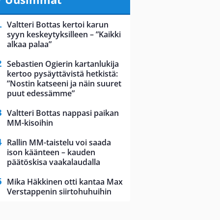
Valtteri Bottas kertoi karun
syyn keskeytyksilleen – ”Kaikki
alkaa palaa”
Sebastien Ogierin kartanlukija
kertoo pysäyttävistä hetkistä:
”Nostin katseeni ja näin suuret
puut edessämme”
Valtteri Bottas nappasi paikan
MM-kisoihin
Rallin MM-taistelu voi saada
ison käänteen – kauden
päätöskisa vaakalaudalla
Mika Häkkinen otti kantaa Max
Verstappenin siirtohuhuihin