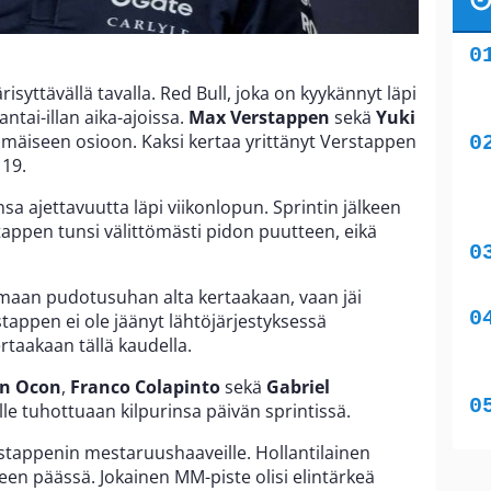
ärisyttävällä tavalla. Red Bull, joka on kyykännyt läpi
antai-illan aika-ajoissa.
Max Verstappen
sekä
Yuki
äiseen osioon. Kaksi kertaa yrittänyt Verstappen
 19.
sa ajettavuutta läpi viikonlopun. Sprintin jälkeen
stappen tunsi välittömästi pidon puutteen, eikä
maan pudotusuhan alta kertaakaan, vaan jäi
stappen ei ole jäänyt lähtöjärjestyksessä
taakaan tällä kaudella.
an Ocon
,
Franco Colapinto
sekä
Gabriel
alle tuhottuaan kilpurinsa päivän sprintissä.
stappenin mestaruushaaveille. Hollantilainen
een päässä. Jokainen MM-piste olisi elintärkeä