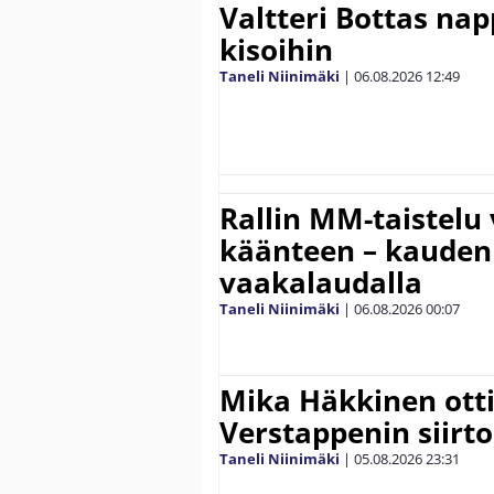
Valtteri Bottas na
kisoihin
Taneli Niinimäki
|
06.08.2026
12:49
Rallin MM-taistelu 
käänteen – kauden
vaakalaudalla
Taneli Niinimäki
|
06.08.2026
00:07
Mika Häkkinen ott
Verstappenin siirt
Taneli Niinimäki
|
05.08.2026
23:31