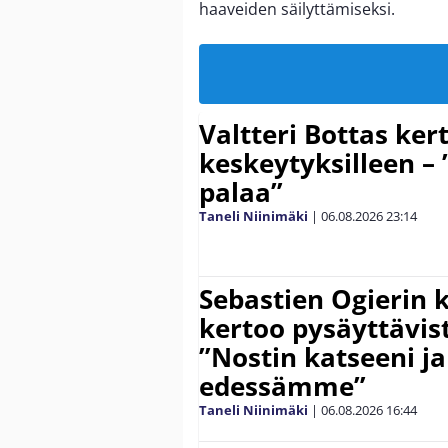
haaveiden säilyttämiseksi.
Valtteri Bottas ker
keskeytyksilleen – 
palaa”
Taneli Niinimäki
|
06.08.2026
23:14
Sebastien Ogierin 
kertoo pysäyttävist
”Nostin katseeni j
edessämme”
Taneli Niinimäki
|
06.08.2026
16:44