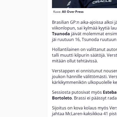
Kuva:
All Over Press
Brasilian GP:n aika-ajoissa alkoi j
viikonlopun, sai kylmää kyytiä lau
Tsunoda
jäivät molemmat ensimm
jäi ruutuun 16, Tsunoda ruutuun
Hollantilainen on valittanut auton
talli muutti kilpurin säätöjä. Ver
mitään ollut tehtävissä.
Verstappen ei onnistunut nouse
joukon hännille välittömästi. Ver
kärkikymmenikön ulkopuolelle ker
Sessiosta putosivat myös
Esteb
Bortoleto
. Brassi ei päässyt rad
Sijoitus on kova kolaus myös Ver
jahtaa McLaren-kaksikkoa 41 pist