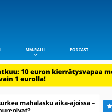
1
MM-RALLI
PODCAST
jatkuu: 10 euron kierrätysvapaa m
vain 1 eurolla!
surkea mahalasku aika-ajoissa –
urenivat?