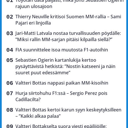
rajuun ulosajoon
Thierry Neuville kritisoi Suomen MM-rallia – Sami
Pajari eri linjoilla
Jari-Matti Latvala nostaa turvallisuuden pöydälle:
”Miksi rallin MM-sarjan pitäisi kilpailla siellä?”
FIA suunnittelee isoa muutosta F1-autoihin
Sebastien Ogierin kartanlukija kertoo
pysäyttävistä hetkistä: ”Nostin katseeni ja näin
suuret puut edessämme”
Valtteri Bottas nappasi paikan MM-kisoihin
Hurja siirtohuhu F1:ssä – Sergio Perez pois
Cadillacilta?
Valtteri Bottas kertoi karun syyn keskeytyksilleen
– ”Kaikki alkaa palaa”
Valtteri Bottakselta suora viesti epäilijöille: