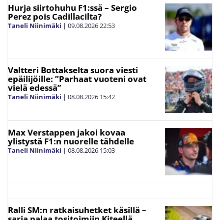
Hurja siirtohuhu F1:ssä – Sergio
Perez pois Cadillacilta?
Taneli Niinimäki
|
09.08.2026
22:53
Valtteri Bottakselta suora viesti
epäilijöille: ”Parhaat vuoteni ovat
vielä edessä”
Taneli Niinimäki
|
08.08.2026
15:42
Max Verstappen jakoi kovaa
ylistystä F1:n nuorelle tähdelle
Taneli Niinimäki
|
08.08.2026
15:03
Ralli SM:n ratkaisuhetket käsillä –
sarja palaa tositoimiin Kiteellä