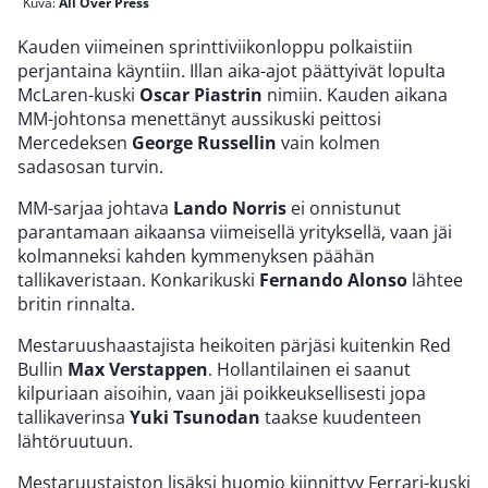
Kuva:
All Over Press
Kauden viimeinen sprinttiviikonloppu polkaistiin
perjantaina käyntiin. Illan aika-ajot päättyivät lopulta
McLaren-kuski
Oscar Piastrin
nimiin. Kauden aikana
MM-johtonsa menettänyt aussikuski peittosi
Mercedeksen
George Russellin
vain kolmen
sadasosan turvin.
MM-sarjaa johtava
Lando Norris
ei onnistunut
parantamaan aikaansa viimeisellä yrityksellä, vaan jäi
kolmanneksi kahden kymmenyksen päähän
tallikaveristaan. Konkarikuski
Fernando Alonso
lähtee
britin rinnalta.
Mestaruushaastajista heikoiten pärjäsi kuitenkin Red
Bullin
Max Verstappen
. Hollantilainen ei saanut
kilpuriaan aisoihin, vaan jäi poikkeuksellisesti jopa
tallikaverinsa
Yuki Tsunodan
taakse kuudenteen
lähtöruutuun.
Mestaruustaiston lisäksi huomio kiinnittyy Ferrari-kuski