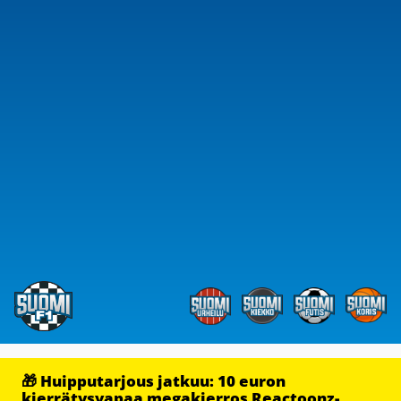
🎁 Huipputarjous jatkuu: 10 euron
kierrätysvapaa megakierros Reactoonz-