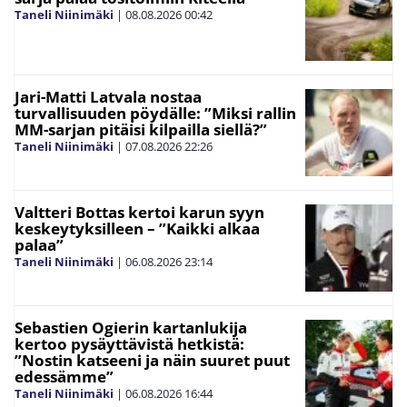
Taneli Niinimäki
|
08.08.2026
00:42
Jari-Matti Latvala nostaa
turvallisuuden pöydälle: ”Miksi rallin
MM-sarjan pitäisi kilpailla siellä?”
Taneli Niinimäki
|
07.08.2026
22:26
Valtteri Bottas kertoi karun syyn
keskeytyksilleen – ”Kaikki alkaa
palaa”
Taneli Niinimäki
|
06.08.2026
23:14
Sebastien Ogierin kartanlukija
kertoo pysäyttävistä hetkistä:
”Nostin katseeni ja näin suuret puut
edessämme”
Taneli Niinimäki
|
06.08.2026
16:44