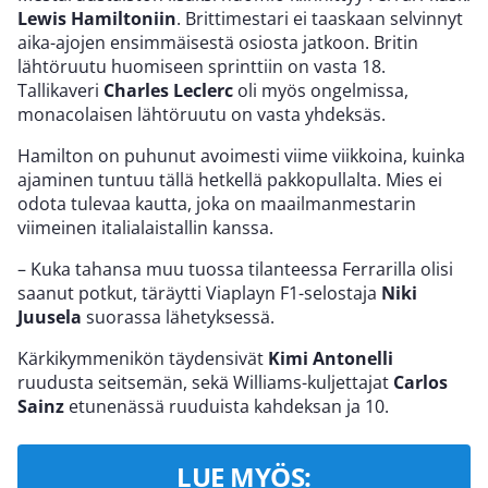
Lewis Hamiltoniin
. Brittimestari ei taaskaan selvinnyt
aika-ajojen ensimmäisestä osiosta jatkoon. Britin
lähtöruutu huomiseen sprinttiin on vasta 18.
Tallikaveri
Charles Leclerc
oli myös ongelmissa,
monacolaisen lähtöruutu on vasta yhdeksäs.
Hamilton on puhunut avoimesti viime viikkoina, kuinka
ajaminen tuntuu tällä hetkellä pakkopullalta. Mies ei
odota tulevaa kautta, joka on maailmanmestarin
viimeinen italialaistallin kanssa.
– Kuka tahansa muu tuossa tilanteessa Ferrarilla olisi
saanut potkut, täräytti Viaplayn F1-selostaja
Niki
Juusela
suorassa lähetyksessä.
Kärkikymmenikön täydensivät
Kimi Antonelli
ruudusta seitsemän, sekä Williams-kuljettajat
Carlos
Sainz
etunenässä ruuduista kahdeksan ja 10.
LUE MYÖS: