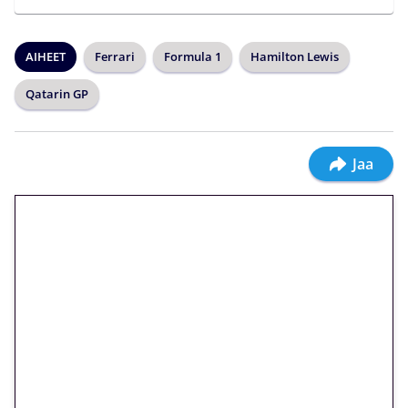
AIHEET
Ferrari
Formula 1
Hamilton Lewis
Qatarin GP
Jaa
🎁 Huipputarjous jatkuu: 10
euron kierrätysvapaa
megakierros Reactoonz-
peliin – vain 1 eurolla!
Peli: Reactoonz
Vain uusille asiakkaille!