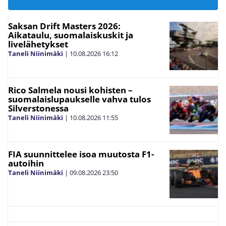
Saksan Drift Masters 2026:
Aikataulu, suomalaiskuskit ja
livelähetykset
Taneli Niinimäki
|
10.08.2026
16:12
Rico Salmela nousi kohisten –
suomalaislupaukselle vahva tulos
Silverstonessa
Taneli Niinimäki
|
10.08.2026
11:55
FIA suunnittelee isoa muutosta F1-
autoihin
Taneli Niinimäki
|
09.08.2026
23:50