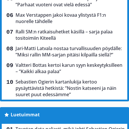
”Parhaat vuoteni ovat vielä edessä”
Max Verstappen jakoi kovaa ylistystä F1:n
nuorelle tähdelle
Ralli SM:n ratkaisuhetket käsillä – sarja palaa
tositoimiin Kiteellä
Jari-Matti Latvala nostaa turvallisuuden pöydälle:
”Miksi rallin MM-sarjan pitäisi kilpailla siellä?”
Valtteri Bottas kertoi karun syyn keskeytyksilleen
– ”Kaikki alkaa palaa”
Sebastien Ogierin kartanlukija kertoo
pysäyttävistä hetkistä: ”Nostin katseeni ja näin
suuret puut edessämme”
Luetuimmat
Toyotan data paljasti, mikä johti Sebastien Ogierin