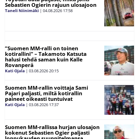
Sebastien Ogierin rajuun ulosajoon
Taneli Niinimäki
|
04.08.2026
17:58
”Suomen MM-ralli on toinen
kotirallini” – Takamoto Katsuta
halusi tehdä saman kuin Kalle
Rovanperä
Kati Ojala
|
03.08.2026
20:15
Suomen MM-rallin voittaja Sami
Pajari paljasti, miltä kotirallin
paineet oikeasti tuntuivat
Kati Ojala
|
03.08.2026
17:37
Suomen MM-rallissa hurjan ulosajon
kokenut Sebastien Ogier paljasti
loppukauden suunnitelmansa