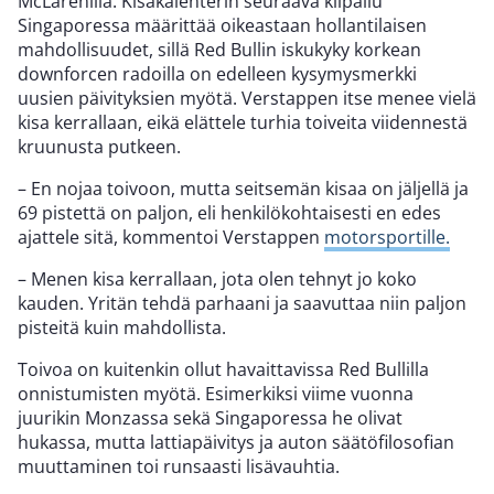
McLarenilla. Kisakalenterin seuraava kilpailu
Singaporessa määrittää oikeastaan hollantilaisen
mahdollisuudet, sillä Red Bullin iskukyky korkean
downforcen radoilla on edelleen kysymysmerkki
uusien päivityksien myötä. Verstappen itse menee vielä
kisa kerrallaan, eikä elättele turhia toiveita viidennestä
kruunusta putkeen.
– En nojaa toivoon, mutta seitsemän kisaa on jäljellä ja
69 pistettä on paljon, eli henkilökohtaisesti en edes
ajattele sitä, kommentoi Verstappen
motorsportille.
– Menen kisa kerrallaan, jota olen tehnyt jo koko
kauden. Yritän tehdä parhaani ja saavuttaa niin paljon
pisteitä kuin mahdollista.
Toivoa on kuitenkin ollut havaittavissa Red Bullilla
onnistumisten myötä. Esimerkiksi viime vuonna
juurikin Monzassa sekä Singaporessa he olivat
hukassa, mutta lattiapäivitys ja auton säätöfilosofian
muuttaminen toi runsaasti lisävauhtia.