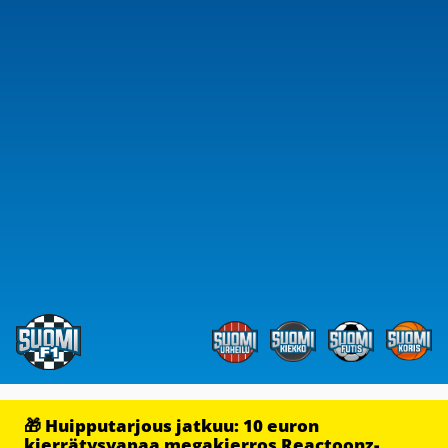
🎁 Huipputarjous jatkuu: 10 euron
kierrätysvapaa megakierros Reactoonz-