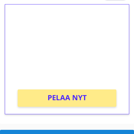
1€ = 10€ arvosta
ilmaiskierroksia ilman
kierrätystä!
Talleta 1€
Saat heti 50 ilmaiskierrosta Tuohi 1000 -
peliin (arvo 0,20€ per kierros)!
Ei kierrätysvaatimusta!
PELAA NYT