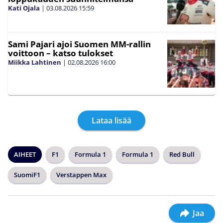
Kati Ojala
|
03.08.2026
15:59
Sami Pajari ajoi Suomen MM-rallin
voittoon – katso tulokset
Miikka Lahtinen
|
02.08.2026
16:00
Lataa lisää
AIHEET
F1
Formula 1
Formula 1
Red Bull
SuomiF1
Verstappen Max
Jaa