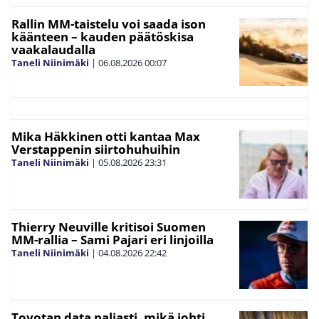
Rallin MM-taistelu voi saada ison
käänteen – kauden päätöskisa
vaakalaudalla
Taneli Niinimäki
|
06.08.2026
00:07
Mika Häkkinen otti kantaa Max
Verstappenin siirtohuhuihin
Taneli Niinimäki
|
05.08.2026
23:31
Thierry Neuville kritisoi Suomen
MM-rallia – Sami Pajari eri linjoilla
Taneli Niinimäki
|
04.08.2026
22:42
Toyotan data paljasti, mikä johti