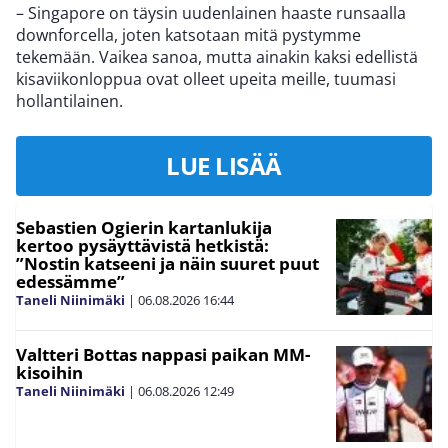
– Singapore on täysin uudenlainen haaste runsaalla
downforcella, joten katsotaan mitä pystymme
tekemään. Vaikea sanoa, mutta ainakin kaksi edellistä
kisaviikonloppua ovat olleet upeita meille, tuumasi
hollantilainen.
LUE LISÄÄ
Sebastien Ogierin kartanlukija
kertoo pysäyttävistä hetkistä:
”Nostin katseeni ja näin suuret puut
edessämme”
Taneli Niinimäki
|
06.08.2026
16:44
Valtteri Bottas nappasi paikan MM-
kisoihin
Taneli Niinimäki
|
06.08.2026
12:49