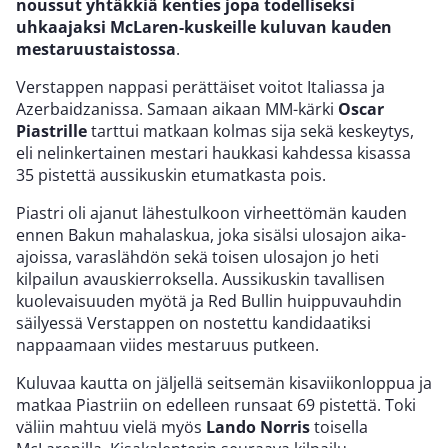
noussut yhtäkkiä kenties jopa todelliseksi
uhkaajaksi McLaren-kuskeille kuluvan kauden
mestaruustaistossa
.
Verstappen nappasi perättäiset voitot Italiassa ja
Azerbaidzanissa. Samaan aikaan MM-kärki
Oscar
Piastrille
tarttui matkaan kolmas sija sekä keskeytys,
eli nelinkertainen mestari haukkasi kahdessa kisassa
35 pistettä aussikuskin etumatkasta pois.
Piastri oli ajanut lähestulkoon virheettömän kauden
ennen Bakun mahalaskua, joka sisälsi ulosajon aika-
ajoissa, varaslähdön sekä toisen ulosajon jo heti
kilpailun avauskierroksella. Aussikuskin tavallisen
kuolevaisuuden myötä ja Red Bullin huippuvauhdin
säilyessä Verstappen on nostettu kandidaatiksi
nappaamaan viides mestaruus putkeen.
Kuluvaa kautta on jäljellä seitsemän kisaviikonloppua ja
matkaa Piastriin on edelleen runsaat 69 pistettä. Toki
väliin mahtuu vielä myös
Lando Norris
toisella