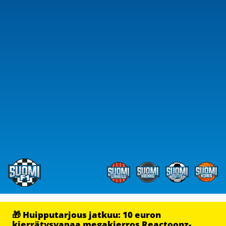
🎁 Huipputarjous jatkuu: 10 euron
kierrätysvapaa megakierros Reactoonz-