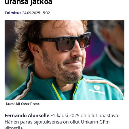
uransa jatkoa
Toimitus
24.09.2025
15:32
Kuva:
All Over Press
Fernando Alonsolle
F1-kausi 2025 on ollut haastava.
Hänen paras sijoituksensa on ollut Unkarin GP:n
viitostila.