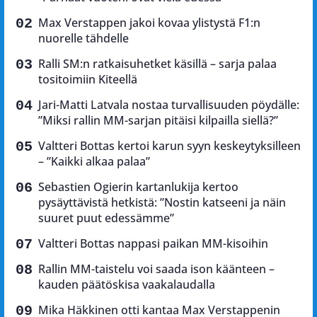
Max Verstappen jakoi kovaa ylistystä F1:n
nuorelle tähdelle
Ralli SM:n ratkaisuhetket käsillä – sarja palaa
tositoimiin Kiteellä
Jari-Matti Latvala nostaa turvallisuuden pöydälle:
”Miksi rallin MM-sarjan pitäisi kilpailla siellä?”
Valtteri Bottas kertoi karun syyn keskeytyksilleen
– ”Kaikki alkaa palaa”
Sebastien Ogierin kartanlukija kertoo
pysäyttävistä hetkistä: ”Nostin katseeni ja näin
suuret puut edessämme”
Valtteri Bottas nappasi paikan MM-kisoihin
Rallin MM-taistelu voi saada ison käänteen –
kauden päätöskisa vaakalaudalla
Mika Häkkinen otti kantaa Max Verstappenin