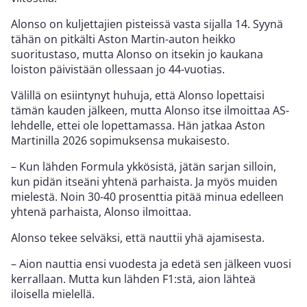
Alonso on kuljettajien pisteissä vasta sijalla 14. Syynä
tähän on pitkälti Aston Martin-auton heikko
suoritustaso, mutta Alonso on itsekin jo kaukana
loiston päivistään ollessaan jo 44-vuotias.
Välillä on esiintynyt huhuja, että Alonso lopettaisi
tämän kauden jälkeen, mutta Alonso itse ilmoittaa AS-
lehdelle, ettei ole lopettamassa. Hän jatkaa Aston
Martinilla 2026 sopimuksensa mukaisesto.
– Kun lähden Formula ykkösistä, jätän sarjan silloin,
kun pidän itseäni yhtenä parhaista. Ja myös muiden
mielestä. Noin 30-40 prosenttia pitää minua edelleen
yhtenä parhaista, Alonso ilmoittaa.
Alonso tekee selväksi, että nauttii yhä ajamisesta.
– Aion nauttia ensi vuodesta ja edetä sen jälkeen vuosi
kerrallaan. Mutta kun lähden F1:stä, aion lähteä
iloisella mielellä.