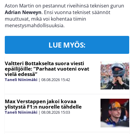
Aston Martin on pestannut riveihinsä teknisen gurun
Adrian Neweyn
. Ensi vuonna tekniset säännöt
muuttuvat, mikä voi kohentaa tiimin
menestysmahdollisuuksia.
LUE MYÖS:
Valtteri Bottakselta suora viesti
epäilijöille: ”Parhaat vuoteni ovat
vielä edessä”
Taneli Niinimäki
|
08.08.2026
15:42
Max Verstappen jakoi kovaa
ylistystä F1:n nuorelle tähdelle
Taneli Niinimäki
|
08.08.2026
15:03