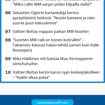
”Miksi rallin MM-sarjan pitäisi kilpailla siellä?”
Sebastien Ogierin kartanlukija kertoo
pysäyttävistä hetkistä: ”Nostin katseeni ja näin
suuret puut edessämme”
Valtteri Bottas nappasi paikan MM-kisoihin
”Suomen MM-ralli on toinen kotirallini” –
Takamoto Katsuta halusi tehdä saman kuin Kalle
Rovanperä
Mika Häkkinen otti kantaa Max Verstappenin
siirtohuhuihin
Valtteri Bottas kertoi karun syyn keskeytyksilleen
– ”Kaikki alkaa palaa”
toimitus@suomif1.com