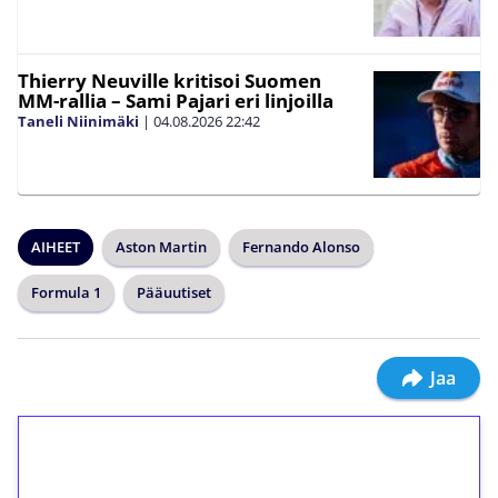
Thierry Neuville kritisoi Suomen
MM-rallia – Sami Pajari eri linjoilla
Taneli Niinimäki
|
04.08.2026
22:42
AIHEET
Aston Martin
Fernando Alonso
Formula 1
Pääuutiset
Jaa
1€ = 10€ arvosta
ilmaiskierroksia ilman