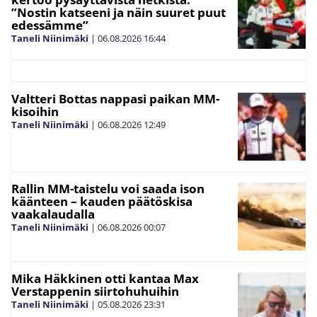
”Nostin katseeni ja näin suuret puut
edessämme”
Taneli Niinimäki
|
06.08.2026
16:44
Valtteri Bottas nappasi paikan MM-
kisoihin
Taneli Niinimäki
|
06.08.2026
12:49
Rallin MM-taistelu voi saada ison
käänteen – kauden päätöskisa
vaakalaudalla
Taneli Niinimäki
|
06.08.2026
00:07
Mika Häkkinen otti kantaa Max
Verstappenin siirtohuhuihin
Taneli Niinimäki
|
05.08.2026
23:31