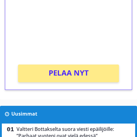
kierrätystä!
Talleta 1€
Saat heti 50 ilmaiskierrosta Tuohi 1000 -
peliin (arvo 0,20€ per kierros)!
Ei kierrätysvaatimusta!
PELAA NYT
Uusimmat
Valtteri Bottakselta suora viesti epäilijöille:
”Parhaat vuoteni ovat vielä edessä”