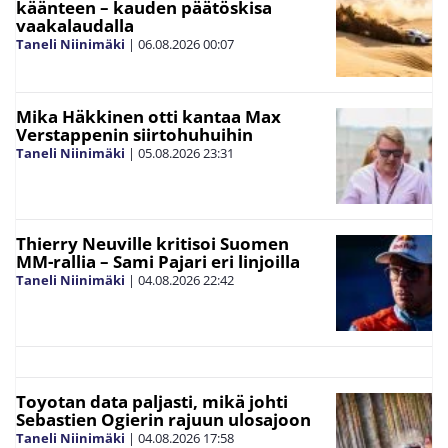
käänteen – kauden päätöskisa
vaakalaudalla
Taneli Niinimäki
|
06.08.2026
00:07
Mika Häkkinen otti kantaa Max
Verstappenin siirtohuhuihin
Taneli Niinimäki
|
05.08.2026
23:31
Thierry Neuville kritisoi Suomen
MM-rallia – Sami Pajari eri linjoilla
Taneli Niinimäki
|
04.08.2026
22:42
Toyotan data paljasti, mikä johti
Sebastien Ogierin rajuun ulosajoon
Taneli Niinimäki
|
04.08.2026
17:58