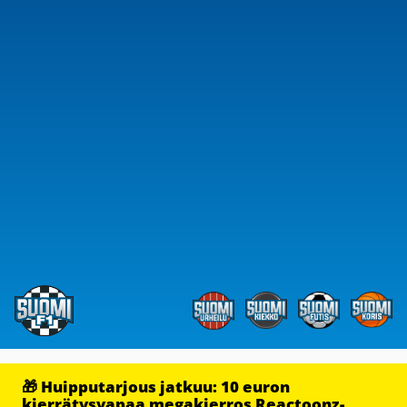
🎁 Huipputarjous jatkuu: 10 euron
kierrätysvapaa megakierros Reactoonz-