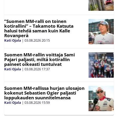
”Suomen MM-ralli on toinen
kotirallini” – Takamoto Katsuta
halusi tehdä saman kuin Kalle
Rovanperä
Kati Ojala
|
03.08.2026
20:15
Suomen MM-rallin voittaja Sami
Pajari paljasti, miltä kotirallin
paineet oikeasti tuntuivat
Kati Ojala
|
03.08.2026
17:37
Suomen MM-rallissa hurjan ulosajon
kokenut Sebastien Ogier paljasti
loppukauden suunnitelmansa
Kati Ojala
|
03.08.2026
15:59