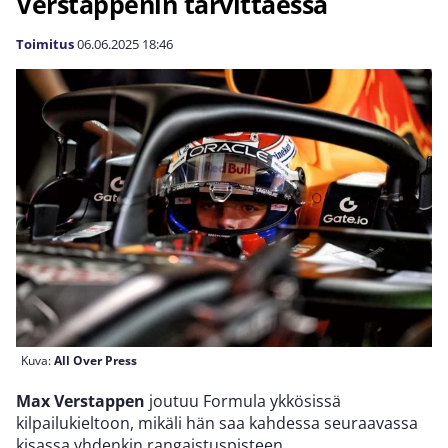
Verstappenin tarvittaessa
Toimitus
06.06.2025
18:46
Kuva:
All Over Press
Max Verstappen
joutuu Formula ykkösissä
kilpailukieltoon, mikäli hän saa kahdessa seuraavassa
kisassa yhdenkin rangaistuspisteen.