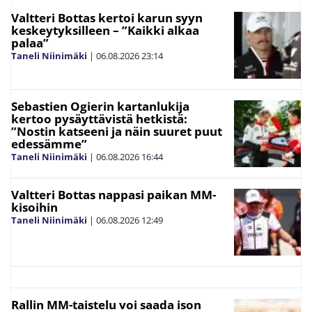
Valtteri Bottas kertoi karun syyn
keskeytyksilleen – ”Kaikki alkaa
palaa”
Taneli Niinimäki
|
06.08.2026
23:14
Sebastien Ogierin kartanlukija
kertoo pysäyttävistä hetkistä:
”Nostin katseeni ja näin suuret puut
edessämme”
Taneli Niinimäki
|
06.08.2026
16:44
Valtteri Bottas nappasi paikan MM-
kisoihin
Taneli Niinimäki
|
06.08.2026
12:49
Rallin MM-taistelu voi saada ison