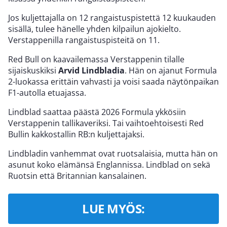
Jos kuljettajalla on 12 rangaistuspistettä 12 kuukauden
sisällä, tulee hänelle yhden kilpailun ajokielto.
Verstappenilla rangaistuspisteitä on 11.
Red Bull on kaavailemassa Verstappenin tilalle
sijaiskuskiksi
Arvid Lindbladia
. Hän on ajanut Formula
2-luokassa erittäin vahvasti ja voisi saada näytönpaikan
F1-autolla etuajassa.
Lindblad saattaa päästä 2026 Formula ykkösiin
Verstappenin tallikaveriksi. Tai vaihtoehtoisesti Red
Bullin kakkostallin RB:n kuljettajaksi.
Lindbladin vanhemmat ovat ruotsalaisia, mutta hän on
asunut koko elämänsä Englannissa. Lindblad on sekä
Ruotsin että Britannian kansalainen.
LUE MYÖS: