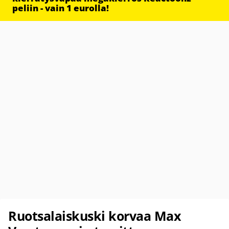
peliin - vain 1 eurolla!
Ruotsalaiskuski korvaa Max