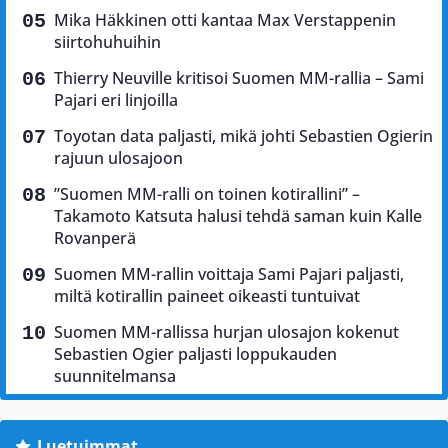
Mika Häkkinen otti kantaa Max Verstappenin
siirtohuhuihin
Thierry Neuville kritisoi Suomen MM-rallia – Sami
Pajari eri linjoilla
Toyotan data paljasti, mikä johti Sebastien Ogierin
rajuun ulosajoon
”Suomen MM-ralli on toinen kotirallini” –
Takamoto Katsuta halusi tehdä saman kuin Kalle
Rovanperä
Suomen MM-rallin voittaja Sami Pajari paljasti,
miltä kotirallin paineet oikeasti tuntuivat
Suomen MM-rallissa hurjan ulosajon kokenut
Sebastien Ogier paljasti loppukauden
suunnitelmansa
Luetuimmat