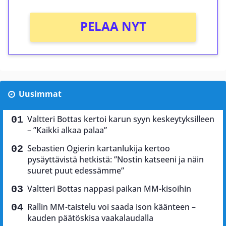
PELAA NYT
Uusimmat
Valtteri Bottas kertoi karun syyn keskeytyksilleen
– ”Kaikki alkaa palaa”
Sebastien Ogierin kartanlukija kertoo
pysäyttävistä hetkistä: ”Nostin katseeni ja näin
suuret puut edessämme”
Valtteri Bottas nappasi paikan MM-kisoihin
Rallin MM-taistelu voi saada ison käänteen –
kauden päätöskisa vaakalaudalla