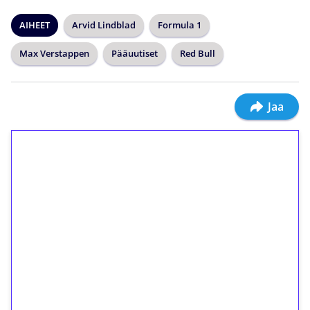
AIHEET
Arvid Lindblad
Formula 1
Max Verstappen
Pääuutiset
Red Bull
Jaa
1€ = 10€ arvosta
ilmaiskierroksia ilman
kierrätystä!
Talleta 1€
Saat heti 50 ilmaiskierrosta Tuohi 1000 -
peliin (arvo 0,20€ per kierros)!
Ei kierrätysvaatimusta!