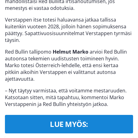
mahdollistaisi Red Bullilta irtisanoutumisen, jos
menestys ei vastaa odotuksia.
Verstappen itse totesi haluavansa jatkaa tallissa
kuitenkin vuoteen 2028, jolloin hänen sopimuksensa
päättyy. Sapattivuosisuunnitelmat Verstappen tyrmäsi
täysin.
Red Bullin tallipomo
Helmut Marko
arvioi Red Bullin
autoonsa tekemien uudistusten toimineen hyvin.
Marko totesi Österreich-lehdelle, että ensi kertaa
pitkiin aikoihin Verstappen ei valittanut autonsa
ajettavuutta.
– Nyt täytyy varmistaa, että voitamme mestaruuden.
Katsotaan sitten, mitä tapahtuu, kommentoi Marko
Verstappenin ja Red Bullin yhteistyön jatkoa.
LUE MYÖS: