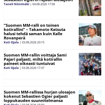
Taneli Niinimäki
|
04.08.2026
17:58
”Suomen MM-ralli on toinen
kotirallini” – Takamoto Katsuta
halusi tehdä saman kuin Kalle
Rovanperä
Kati Ojala
|
03.08.2026
20:15
Suomen MM-rallin voittaja Sami
Pajari paljasti, miltä kotirallin
paineet oikeasti tuntuivat
Kati Ojala
|
03.08.2026
17:37
Suomen MM-rallissa hurjan ulosajon
kokenut Sebastien Ogier paljasti
loppukauden suunnitelmansa
Kati Ojala
|
03.08.2026
15:59