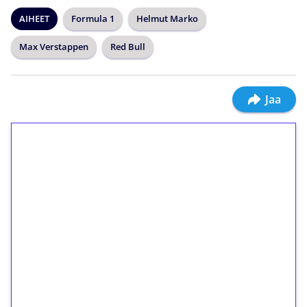
AIHEET
Formula 1
Helmut Marko
Max Verstappen
Red Bull
Jaa
1€ = 10€ arvosta
ilmaiskierroksia ilman
kierrätystä!
Talleta 1€
Saat heti 50 ilmaiskierrosta Tuohi 1000 -
peliin (arvo 0,20€ per kierros)!
Ei kierrätysvaatimusta!