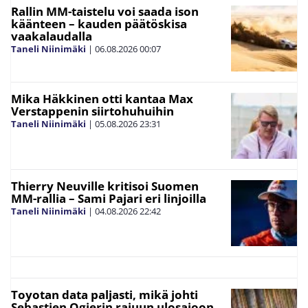
Rallin MM-taistelu voi saada ison
käänteen – kauden päätöskisa
vaakalaudalla
Taneli Niinimäki
|
06.08.2026
00:07
Mika Häkkinen otti kantaa Max
Verstappenin siirtohuhuihin
Taneli Niinimäki
|
05.08.2026
23:31
Thierry Neuville kritisoi Suomen
MM-rallia – Sami Pajari eri linjoilla
Taneli Niinimäki
|
04.08.2026
22:42
Toyotan data paljasti, mikä johti
Sebastien Ogierin rajuun ulosajoon