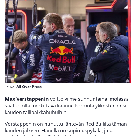
Kuva:
All Over Press
Max Verstappenin
voitto viime sunnuntaina Imolassa
saattoi olla merkittävä käänne Formula ykkösten ensi
kauden tallipaikkahuhuihin.
Verstappenin on huhuttu lähtevän Red Bullilta tämän
kauden jälkeen. Hänellä on sopimuspykälä, joka