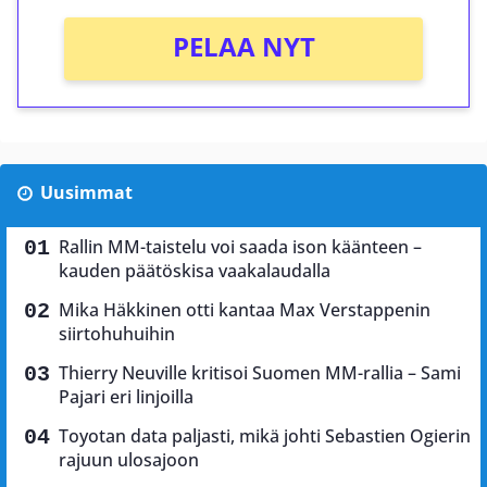
PELAA NYT
Uusimmat
Rallin MM-taistelu voi saada ison käänteen –
kauden päätöskisa vaakalaudalla
Mika Häkkinen otti kantaa Max Verstappenin
siirtohuhuihin
Thierry Neuville kritisoi Suomen MM-rallia – Sami
Pajari eri linjoilla
Toyotan data paljasti, mikä johti Sebastien Ogierin
rajuun ulosajoon