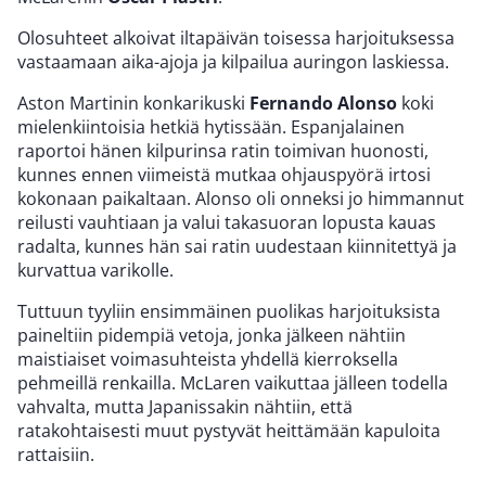
Olosuhteet alkoivat iltapäivän toisessa harjoituksessa
vastaamaan aika-ajoja ja kilpailua auringon laskiessa.
Aston Martinin konkarikuski
Fernando Alonso
koki
mielenkiintoisia hetkiä hytissään. Espanjalainen
raportoi hänen kilpurinsa ratin toimivan huonosti,
kunnes ennen viimeistä mutkaa ohjauspyörä irtosi
kokonaan paikaltaan. Alonso oli onneksi jo himmannut
reilusti vauhtiaan ja valui takasuoran lopusta kauas
radalta, kunnes hän sai ratin uudestaan kiinnitettyä ja
kurvattua varikolle.
Tuttuun tyyliin ensimmäinen puolikas harjoituksista
paineltiin pidempiä vetoja, jonka jälkeen nähtiin
maistiaiset voimasuhteista yhdellä kierroksella
pehmeillä renkailla. McLaren vaikuttaa jälleen todella
vahvalta, mutta Japanissakin nähtiin, että
ratakohtaisesti muut pystyvät heittämään kapuloita
rattaisiin.