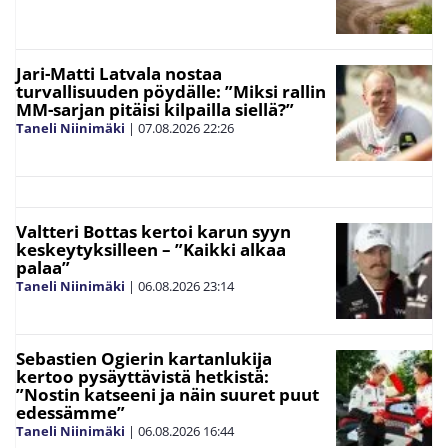
Jari-Matti Latvala nostaa
turvallisuuden pöydälle: ”Miksi rallin
MM-sarjan pitäisi kilpailla siellä?”
Taneli Niinimäki
|
07.08.2026
22:26
Valtteri Bottas kertoi karun syyn
keskeytyksilleen – ”Kaikki alkaa
palaa”
Taneli Niinimäki
|
06.08.2026
23:14
Sebastien Ogierin kartanlukija
kertoo pysäyttävistä hetkistä:
”Nostin katseeni ja näin suuret puut
edessämme”
Taneli Niinimäki
|
06.08.2026
16:44