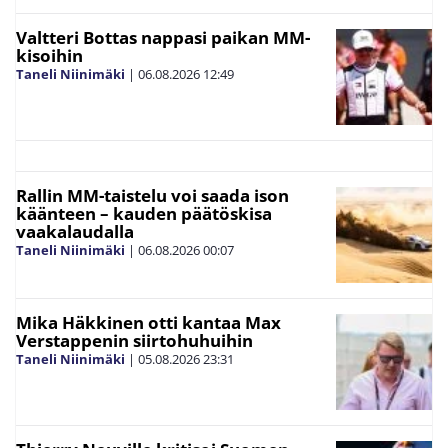
Valtteri Bottas nappasi paikan MM-
kisoihin
Taneli Niinimäki
|
06.08.2026
12:49
Rallin MM-taistelu voi saada ison
käänteen – kauden päätöskisa
vaakalaudalla
Taneli Niinimäki
|
06.08.2026
00:07
Mika Häkkinen otti kantaa Max
Verstappenin siirtohuhuihin
Taneli Niinimäki
|
05.08.2026
23:31