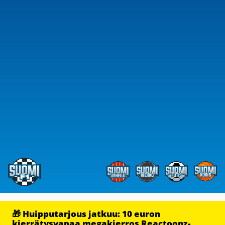
🎁 Huipputarjous jatkuu: 10 euron
kierrätysvapaa megakierros Reactoonz-