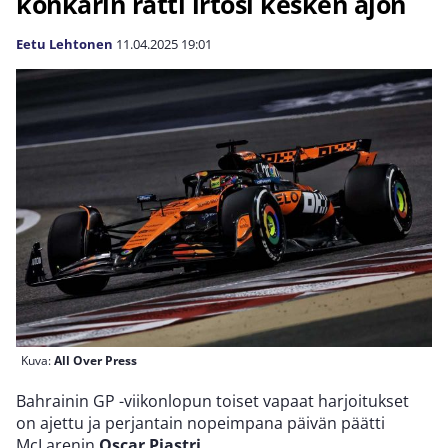
konkarin ratti irtosi kesken ajon
Eetu Lehtonen
11.04.2025
19:01
Kuva:
All Over Press
Bahrainin GP -viikonlopun toiset vapaat harjoitukset
on ajettu ja perjantain nopeimpana päivän päätti
McLarenin
Oscar Piastri
.