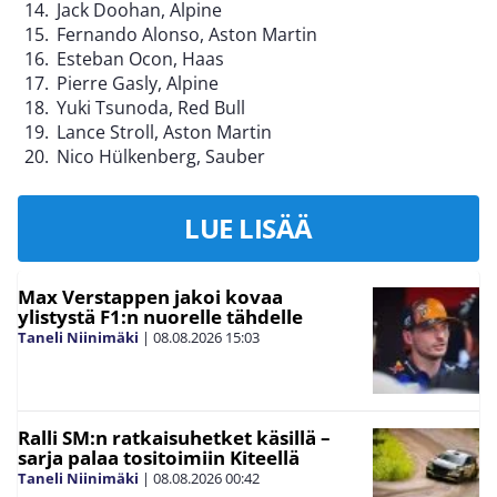
Jack Doohan, Alpine
Fernando Alonso, Aston Martin
Esteban Ocon, Haas
Pierre Gasly, Alpine
Yuki Tsunoda, Red Bull
Lance Stroll, Aston Martin
Nico Hülkenberg, Sauber
LUE LISÄÄ
Max Verstappen jakoi kovaa
ylistystä F1:n nuorelle tähdelle
Taneli Niinimäki
|
08.08.2026
15:03
Ralli SM:n ratkaisuhetket käsillä –
sarja palaa tositoimiin Kiteellä
Taneli Niinimäki
|
08.08.2026
00:42