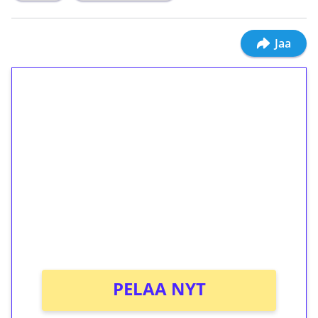
Jaa
1€ = 10€ arvosta
ilmaiskierroksia ilman
kierrätystä!
Talleta 1€
Saat heti 50 ilmaiskierrosta Tuohi 1000 -
peliin (arvo 0,20€ per kierros)!
Ei kierrätysvaatimusta!
PELAA NYT