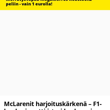
peliin - vain 1 eurolla!
McLarenit harjoituskärkenä – F1-