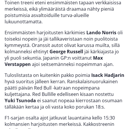
Toinen treeni eteni ensimmäisten tapaan verkkaisissa
merkeissä, eikä ylimääräistä draamaa nähty pieniä
poistumisia asvaltoiduille turva-alueille
lukuunottamatta.
Ensimmäisten harjoitusten kärkimies
Lando Norris
oli
toiseksi nopein ja jäi tallikaveristaan noin puolitoista
kymmeystä. Oranssit autot olivat karussa muilta, sillä
kolmanneksi ehtinyt
George Russell
jäi kärkiajasta jo
yli puoli sekuntia. Japanin GP:n voittanut
Max
Verstappen
ajoi seitsemänneksi nopeimman ajan.
Tuloslistasta on kuitenkin pakko poimia
Isack Hadjarin
hyvä suoritus jälleen kerran. Ranskalaisnuorukainen
päätti päivän Red Bull -katraan nopeimpana
kuljettajana. Red Bullille edelliseen kisaan nostettu
Yuki Tsunoda
ei saanut nopeaa kierrostaan osumaan
tälläkään kertaa ja oli vasta koko porukan 18:s.
F1-sarjan osalta ajot jatkuvat lauantaina kello 15:30
kolmansien harjoitusten merkeissä. Kakkostreenin