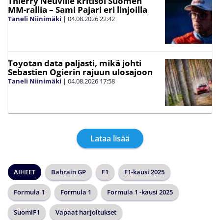
Thierry Neuville kritisoi Suomen
MM-rallia – Sami Pajari eri linjoilla
Taneli Niinimäki
|
04.08.2026
22:42
Toyotan data paljasti, mikä johti
Sebastien Ogierin rajuun ulosajoon
Taneli Niinimäki
|
04.08.2026
17:58
Lataa lisää
AIHEET
Bahrain GP
F1
F1-kausi 2025
Formula 1
Formula 1
Formula 1 -kausi 2025
SuomiF1
Vapaat harjoitukset