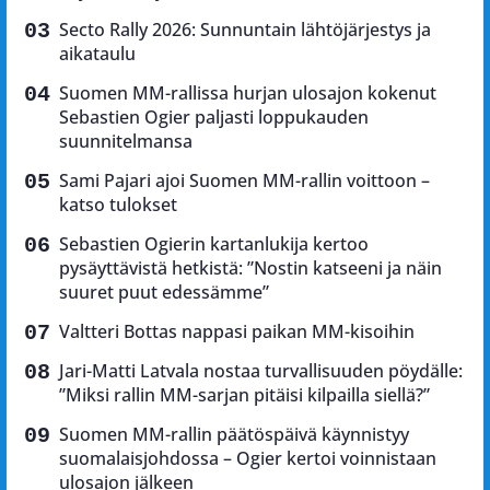
Secto Rally 2026: Sunnuntain lähtöjärjestys ja
aikataulu
Suomen MM-rallissa hurjan ulosajon kokenut
Sebastien Ogier paljasti loppukauden
suunnitelmansa
Sami Pajari ajoi Suomen MM-rallin voittoon –
katso tulokset
Sebastien Ogierin kartanlukija kertoo
pysäyttävistä hetkistä: ”Nostin katseeni ja näin
suuret puut edessämme”
Valtteri Bottas nappasi paikan MM-kisoihin
Jari-Matti Latvala nostaa turvallisuuden pöydälle:
”Miksi rallin MM-sarjan pitäisi kilpailla siellä?”
Suomen MM-rallin päätöspäivä käynnistyy
suomalaisjohdossa – Ogier kertoi voinnistaan
ulosajon jälkeen