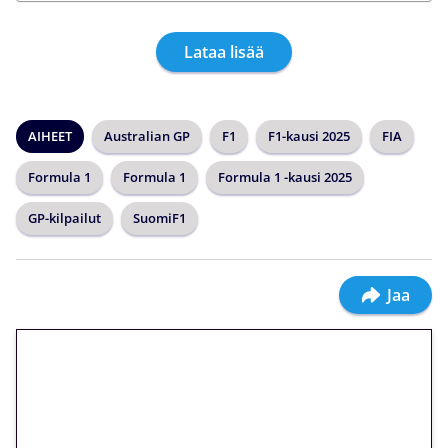
Lataa lisää
AIHEET
Australian GP
F1
F1-kausi 2025
FIA
Formula 1
Formula 1
Formula 1 -kausi 2025
GP-kilpailut
SuomiF1
Jaa
🎁 Huipputarjous jatkuu: 10
euron kierrätysvapaa
megakierros Reactoonz-