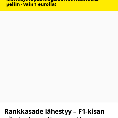
peliin - vain 1 eurolla!
Rankkasade lähestyy – F1-kisan