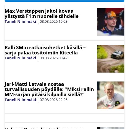
Max Verstappen jakoi kovaa
ylistystä F1:n nuorelle tähdelle
Taneli Niinimäki
|
08.08.2026
15:03
Ralli SM:n ratkaisuhetket käsillä –
sarja palaa tositoimiin Kiteellä
Taneli Niinimäki
|
08.08.2026
00:42
Jari-Matti Latvala nostaa
turvallisuuden pöydälle: ”Miksi rallin
MM-sarjan pitäisi kilpailla siellä?”
Taneli Niinimäki
|
07.08.2026
22:26