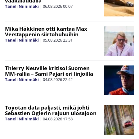
vaakalaudalla
Taneli Niinimäki
|
06.08.2026
00:07
Mika Häkkinen otti kantaa Max
Verstappenin siirtohuhuihin
Taneli Niinimäki
|
05.08.2026
23:31
Thierry Neuville kritisoi Suomen
MM-rallia – Sami Pajari eri linjoilla
Taneli Niinimäki
|
04.08.2026
22:42
Toyotan data paljasti, mikä johti
Sebastien Ogierin rajuun ulosajoon
Taneli Niinimäki
|
04.08.2026
17:58