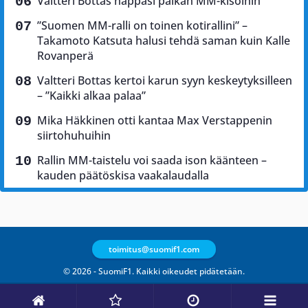
Valtteri Bottas nappasi paikan MM-kisoihin
”Suomen MM-ralli on toinen kotirallini” –
Takamoto Katsuta halusi tehdä saman kuin Kalle
Rovanperä
Valtteri Bottas kertoi karun syyn keskeytyksilleen
– ”Kaikki alkaa palaa”
Mika Häkkinen otti kantaa Max Verstappenin
siirtohuhuihin
Rallin MM-taistelu voi saada ison käänteen –
kauden päätöskisa vaakalaudalla
toimitus@suomif1.com
© 2026 - SuomiF1. Kaikki oikeudet pidätetään.