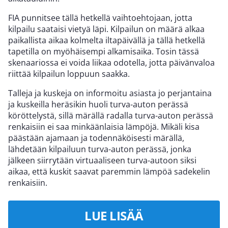
FIA punnitsee tällä hetkellä vaihtoehtojaan, jotta
kilpailu saataisi vietyä läpi. Kilpailun on määrä alkaa
paikallista aikaa kolmelta iltapäivällä ja tällä hetkellä
tapetilla on myöhäisempi alkamisaika. Tosin tässä
skenaariossa ei voida liikaa odotella, jotta päivänvaloa
riittää kilpailun loppuun saakka.
Talleja ja kuskeja on informoitu asiasta jo perjantaina
ja kuskeilla heräsikin huoli turva-auton perässä
köröttelystä, sillä märällä radalla turva-auton perässä
renkaisiin ei saa minkäänlaisia lämpöjä. Mikäli kisa
päästään ajamaan ja todennäköisesti märällä,
lähdetään kilpailuun turva-auton perässä, jonka
jälkeen siirrytään virtuaaliseen turva-autoon siksi
aikaa, että kuskit saavat paremmin lämpöä sadekelin
renkaisiin.
LUE LISÄÄ