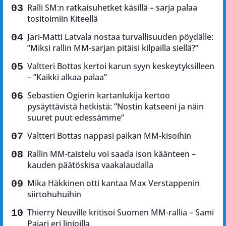
Ralli SM:n ratkaisuhetket käsillä – sarja palaa
tositoimiin Kiteellä
Jari-Matti Latvala nostaa turvallisuuden pöydälle:
”Miksi rallin MM-sarjan pitäisi kilpailla siellä?”
Valtteri Bottas kertoi karun syyn keskeytyksilleen
– ”Kaikki alkaa palaa”
Sebastien Ogierin kartanlukija kertoo
pysäyttävistä hetkistä: ”Nostin katseeni ja näin
suuret puut edessämme”
Valtteri Bottas nappasi paikan MM-kisoihin
Rallin MM-taistelu voi saada ison käänteen –
kauden päätöskisa vaakalaudalla
Mika Häkkinen otti kantaa Max Verstappenin
siirtohuhuihin
Thierry Neuville kritisoi Suomen MM-rallia – Sami
Pajari eri linjoilla