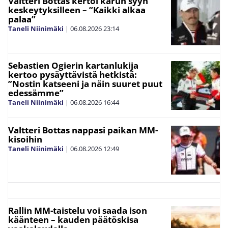
Valtteri Bottas kertoi karun syyn
keskeytyksilleen – ”Kaikki alkaa
palaa”
Taneli Niinimäki
|
06.08.2026
23:14
Sebastien Ogierin kartanlukija
kertoo pysäyttävistä hetkistä:
”Nostin katseeni ja näin suuret puut
edessämme”
Taneli Niinimäki
|
06.08.2026
16:44
Valtteri Bottas nappasi paikan MM-
kisoihin
Taneli Niinimäki
|
06.08.2026
12:49
Rallin MM-taistelu voi saada ison
käänteen – kauden päätöskisa