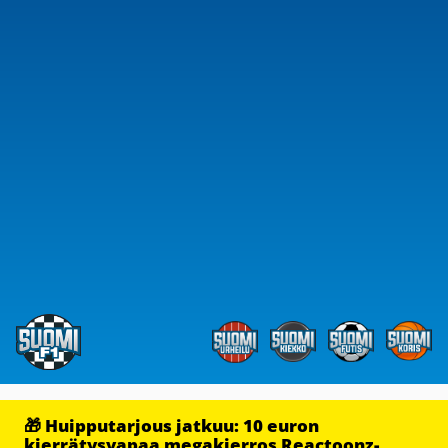
🎁 Huipputarjous jatkuu: 10 euron
kierrätysvapaa megakierros Reactoonz-