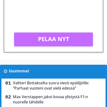
peliin – vain 1 eurolla!
Peli: Reactoonz
Vain uusille asiakkaille!
PELAA NYT
Uusimmat
Valtteri Bottakselta suora viesti epäilijöille:
”Parhaat vuoteni ovat vielä edessä”
Max Verstappen jakoi kovaa ylistystä F1:n
nuorelle tähdelle