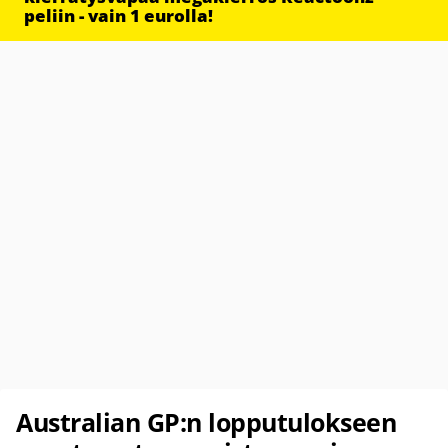
peliin - vain 1 eurolla!
Australian GP:n lopputulokseen