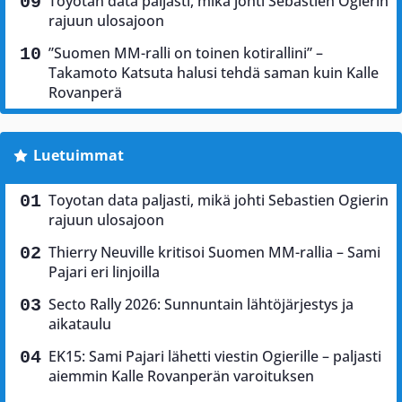
Toyotan data paljasti, mikä johti Sebastien Ogierin
rajuun ulosajoon
”Suomen MM-ralli on toinen kotirallini” –
Takamoto Katsuta halusi tehdä saman kuin Kalle
Rovanperä
Luetuimmat
Toyotan data paljasti, mikä johti Sebastien Ogierin
rajuun ulosajoon
Thierry Neuville kritisoi Suomen MM-rallia – Sami
Pajari eri linjoilla
Secto Rally 2026: Sunnuntain lähtöjärjestys ja
aikataulu
EK15: Sami Pajari lähetti viestin Ogierille – paljasti
aiemmin Kalle Rovanperän varoituksen