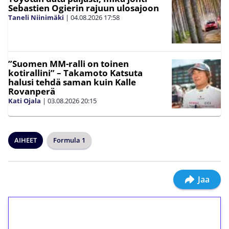
Sebastien Ogierin rajuun ulosajoon
Taneli Niinimäki
|
04.08.2026
17:58
”Suomen MM-ralli on toinen
kotirallini” – Takamoto Katsuta
halusi tehdä saman kuin Kalle
Rovanperä
Kati Ojala
|
03.08.2026
20:15
AIHEET
Formula 1
Jaa
1€ = 10€ arvosta