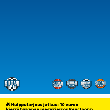
🎁 Huipputarjous jatkuu: 10 euron
kierrätysvapaa megakierros Reactoonz-