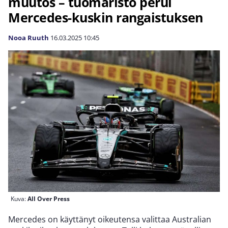
muutos – tuomaristo perui
Mercedes-kuskin rangaistuksen
Nooa Ruuth
16.03.2025
10:45
Kuva:
All Over Press
Mercedes on käyttänyt oikeutensa valittaa Australian