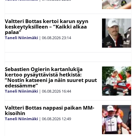
Valtteri Bottas kertoi karun syyn
keskeytyksilleen – ”Kaikki alkaa
palaa”
Taneli Niinimäki
|
06.08.2026
23:14
Sebastien Ogierin kartanlukija
kertoo pysäyttävistä hetkistä:
”Nostin katseeni ja näin suuret puut
edessämme”
Taneli Niinimäki
|
06.08.2026
16:44
Valtteri Bottas nappasi paikan MM-
kisoihin
Taneli Niinimäki
|
06.08.2026
12:49