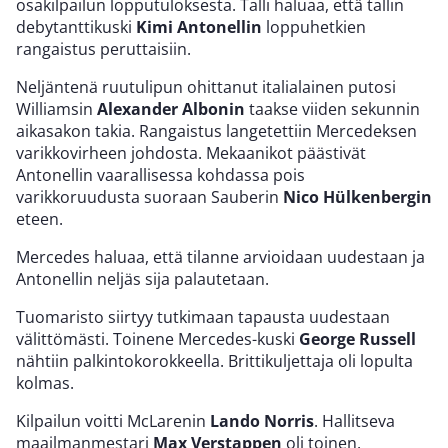
osakilpailun lopputuloksesta. Talli haluaa, että tallin
debytanttikuski
Kimi Antonellin
loppuhetkien
rangaistus peruttaisiin.
Neljäntenä ruutulipun ohittanut italialainen putosi
Williamsin
Alexander Albonin
taakse viiden sekunnin
aikasakon takia. Rangaistus langetettiin Mercedeksen
varikkovirheen johdosta. Mekaanikot päästivät
Antonellin vaarallisessa kohdassa pois
varikkoruudusta suoraan Sauberin
Nico Hülkenbergin
eteen.
Mercedes haluaa, että tilanne arvioidaan uudestaan ja
Antonellin neljäs sija palautetaan.
Tuomaristo siirtyy tutkimaan tapausta uudestaan
välittömästi. Toinene Mercedes-kuski
George Russell
nähtiin palkintokorokkeella. Brittikuljettaja oli lopulta
kolmas.
Kilpailun voitti McLarenin
Lando Norris
. Hallitseva
maailmanmestari
Max Verstappen
oli toinen.