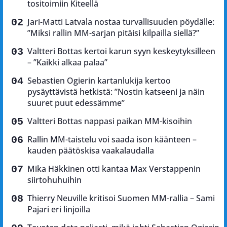
tositoimiin Kiteellä
Jari-Matti Latvala nostaa turvallisuuden pöydälle:
”Miksi rallin MM-sarjan pitäisi kilpailla siellä?”
Valtteri Bottas kertoi karun syyn keskeytyksilleen
– ”Kaikki alkaa palaa”
Sebastien Ogierin kartanlukija kertoo
pysäyttävistä hetkistä: ”Nostin katseeni ja näin
suuret puut edessämme”
Valtteri Bottas nappasi paikan MM-kisoihin
Rallin MM-taistelu voi saada ison käänteen –
kauden päätöskisa vaakalaudalla
Mika Häkkinen otti kantaa Max Verstappenin
siirtohuhuihin
Thierry Neuville kritisoi Suomen MM-rallia – Sami
Pajari eri linjoilla