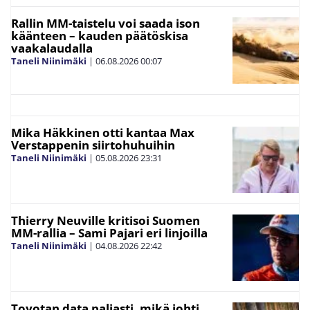
Rallin MM-taistelu voi saada ison
käänteen – kauden päätöskisa
vaakalaudalla
Taneli Niinimäki
|
06.08.2026
00:07
Mika Häkkinen otti kantaa Max
Verstappenin siirtohuhuihin
Taneli Niinimäki
|
05.08.2026
23:31
Thierry Neuville kritisoi Suomen
MM-rallia – Sami Pajari eri linjoilla
Taneli Niinimäki
|
04.08.2026
22:42
Toyotan data paljasti, mikä johti