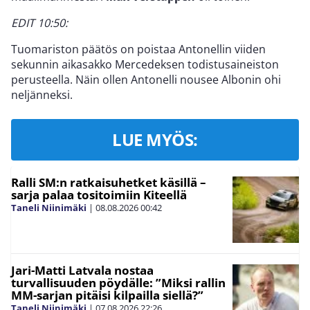
EDIT 10:50:
Tuomariston päätös on poistaa Antonellin viiden
sekunnin aikasakko Mercedeksen todistusaineiston
perusteella. Näin ollen Antonelli nousee Albonin ohi
neljänneksi.
LUE MYÖS:
Ralli SM:n ratkaisuhetket käsillä –
sarja palaa tositoimiin Kiteellä
Taneli Niinimäki
|
08.08.2026
00:42
Jari-Matti Latvala nostaa
turvallisuuden pöydälle: ”Miksi rallin
MM-sarjan pitäisi kilpailla siellä?”
Taneli Niinimäki
|
07.08.2026
22:26