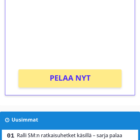
ilmaiskierroksia ilman
kierrätystä!
Talleta 1€
Saat heti 50 ilmaiskierrosta Tuohi 1000 -
peliin (arvo 0,20€ per kierros)!
Ei kierrätysvaatimusta!
PELAA NYT
Uusimmat
Ralli SM:n ratkaisuhetket käsillä – sarja palaa