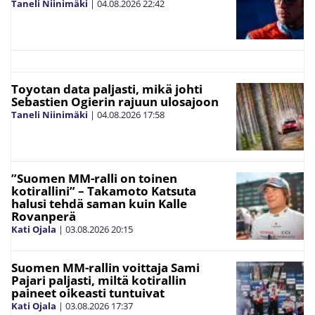
Taneli Niinimäki
|
04.08.2026
22:42
Toyotan data paljasti, mikä johti
Sebastien Ogierin rajuun ulosajoon
Taneli Niinimäki
|
04.08.2026
17:58
”Suomen MM-ralli on toinen
kotirallini” – Takamoto Katsuta
halusi tehdä saman kuin Kalle
Rovanperä
Kati Ojala
|
03.08.2026
20:15
Suomen MM-rallin voittaja Sami
Pajari paljasti, miltä kotirallin
paineet oikeasti tuntuivat
Kati Ojala
|
03.08.2026
17:37