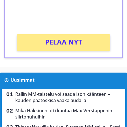
Saat heti 50 ilmaiskierrosta Tuohi 1000 -
peliin (arvo 0,20€ per kierros)!
Ei kierrätysvaatimusta!
PELAA NYT
Uusimmat
Rallin MM-taistelu voi saada ison käänteen –
kauden päätöskisa vaakalaudalla
Mika Häkkinen otti kantaa Max Verstappenin
siirtohuhuihin
Thierry Neuville kritisoi Suomen MM-rallia – Sami