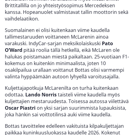
Brittitallilla on jo yhteistyösopimus Mercedeksen
kanssa. Hopeanuolet valmistavat tallin moottorin sekä
vaihdelaatikon.
Suomalainen ei olisi kuitenkaan viime kaudella
tallimestaruuden voittaneen McLarenin ainoa
varakuski. IndyCar-sarjan meksikolaiskuski
Pato
O’Ward
pitää roolia tällä hetkellä, eikä McLaren ole
halukas poistamaan miestä paikaltaan. 25-vuotiaan F1-
kokemus on kuitenkin minimaalista, joten 10
osakilpailua urallaan voittanut Bottas olisi varmempi
valinta hyppäämään autoon lyhyellä varoitusajalla.
Kuljettajapotkuja McLarenilta on turha kuitenkaan
odottaa.
Lando Norris
taisteli viime kaudella myös
kuljettajien mestaruudesta. Toisessa autossa viilettävä
Oscar Piastri
on yksi sarjan suurimmista lupauksista,
joka hänkin sai voittotilinsä auki viime kaudella.
Bottas tavoittelee edelleen vakituista kilpakuljettajan
paikkaa kuninkuusluokassa kaudelle 2026. Kokenut