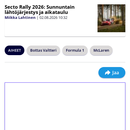
Secto Rally 2026: Sunnuntain
lähtöjärjestys ja aikataulu
Miikka Lahtinen
|
02.08.2026
10:32
AIHEET
Bottas Valtteri
Formula 1
McLaren
Jaa
1€ = 10€ arvosta
ilmaiskierroksia ilman
kierrätystä!
Talleta 1€