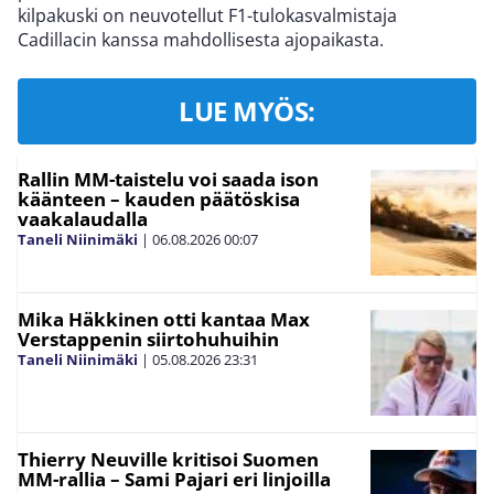
kilpakuski on neuvotellut F1-tulokasvalmistaja
Cadillacin kanssa mahdollisesta ajopaikasta.
LUE MYÖS:
Rallin MM-taistelu voi saada ison
käänteen – kauden päätöskisa
vaakalaudalla
Taneli Niinimäki
|
06.08.2026
00:07
Mika Häkkinen otti kantaa Max
Verstappenin siirtohuhuihin
Taneli Niinimäki
|
05.08.2026
23:31
Thierry Neuville kritisoi Suomen
MM-rallia – Sami Pajari eri linjoilla