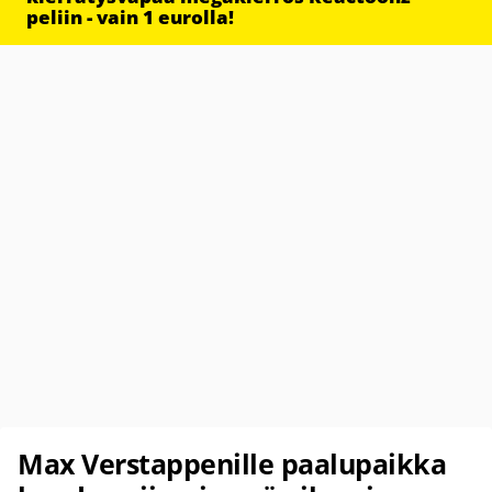
peliin - vain 1 eurolla!
Max Verstappenille paalupaikka