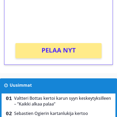
Talleta 1€
Saat heti 50 ilmaiskierrosta Tuohi 1000 -
peliin (arvo 0,20€ per kierros)!
Ei kierrätysvaatimusta!
PELAA NYT
Uusimmat
Valtteri Bottas kertoi karun syyn keskeytyksilleen
– ”Kaikki alkaa palaa”
Sebastien Ogierin kartanlukija kertoo