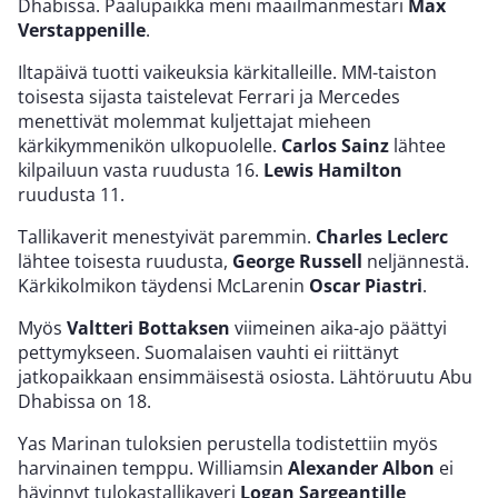
Dhabissa. Paalupaikka meni maailmanmestari
Max
Verstappenille
.
Iltapäivä tuotti vaikeuksia kärkitalleille. MM-taiston
toisesta sijasta taistelevat Ferrari ja Mercedes
menettivät molemmat kuljettajat mieheen
kärkikymmenikön ulkopuolelle.
Carlos Sainz
lähtee
kilpailuun vasta ruudusta 16.
Lewis Hamilton
ruudusta 11.
Tallikaverit menestyivät paremmin.
Charles Leclerc
lähtee toisesta ruudusta,
George Russell
neljännestä.
Kärkikolmikon täydensi McLarenin
Oscar Piastri
.
Myös
Valtteri Bottaksen
viimeinen aika-ajo päättyi
pettymykseen. Suomalaisen vauhti ei riittänyt
jatkopaikkaan ensimmäisestä osiosta. Lähtöruutu Abu
Dhabissa on 18.
Yas Marinan tuloksien perustella todistettiin myös
harvinainen temppu. Williamsin
Alexander Albon
ei
hävinnyt tulokastallikaveri
Logan Sargeantille