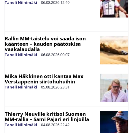
Taneli Niinimäki
|
06.08.2026
12:49
Rallin MM-taistelu voi saada ison
käänteen – kauden päätöskisa
vaakalaudalla
Taneli Niinimäki
|
06.08.2026
00:07
Mika Häkkinen otti kantaa Max
Verstappenin siirtohuhuihin
Taneli Niinimäki
|
05.08.2026
23:31
Thierry Neuville kritisoi Suomen
MM-rallia – Sami Pajari eri linjoilla
Taneli Niinimäki
|
04.08.2026
22:42