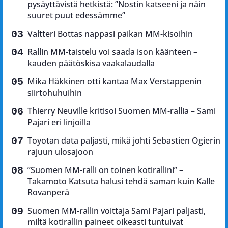
pysäyttävistä hetkistä: ”Nostin katseeni ja näin
suuret puut edessämme”
Valtteri Bottas nappasi paikan MM-kisoihin
Rallin MM-taistelu voi saada ison käänteen –
kauden päätöskisa vaakalaudalla
Mika Häkkinen otti kantaa Max Verstappenin
siirtohuhuihin
Thierry Neuville kritisoi Suomen MM-rallia – Sami
Pajari eri linjoilla
Toyotan data paljasti, mikä johti Sebastien Ogierin
rajuun ulosajoon
”Suomen MM-ralli on toinen kotirallini” –
Takamoto Katsuta halusi tehdä saman kuin Kalle
Rovanperä
Suomen MM-rallin voittaja Sami Pajari paljasti,
miltä kotirallin paineet oikeasti tuntuivat