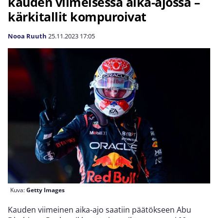
kauden viimeisessä aika-ajossa –
kärkitallit kompuroivat
Nooa Ruuth
25.11.2023
17:05
Kuva:
Getty Images
Kauden viimeinen aika-ajo saatiin päätökseen Abu