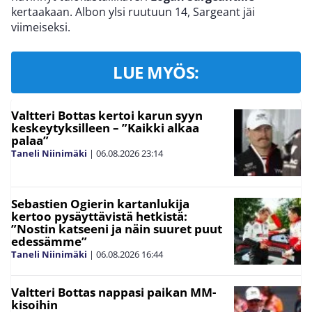
kertaakaan. Albon ylsi ruutuun 14, Sargeant jäi
viimeiseksi.
LUE MYÖS:
Valtteri Bottas kertoi karun syyn
keskeytyksilleen – ”Kaikki alkaa
palaa”
Taneli Niinimäki
|
06.08.2026
23:14
Sebastien Ogierin kartanlukija
kertoo pysäyttävistä hetkistä:
”Nostin katseeni ja näin suuret puut
edessämme”
Taneli Niinimäki
|
06.08.2026
16:44
Valtteri Bottas nappasi paikan MM-
kisoihin