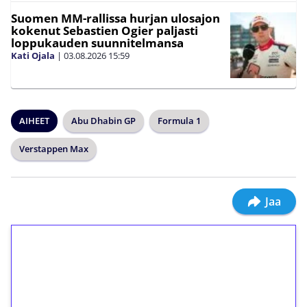
Suomen MM-rallissa hurjan ulosajon
kokenut Sebastien Ogier paljasti
loppukauden suunnitelmansa
Kati Ojala
|
03.08.2026
15:59
AIHEET
Abu Dhabin GP
Formula 1
Verstappen Max
Jaa
1€ = 10€ arvosta
ilmaiskierroksia ilman
kierrätystä!