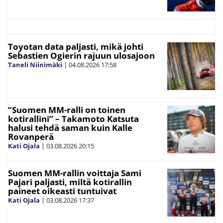
Toyotan data paljasti, mikä johti
Sebastien Ogierin rajuun ulosajoon
Taneli Niinimäki
|
04.08.2026
17:58
”Suomen MM-ralli on toinen
kotirallini” – Takamoto Katsuta
halusi tehdä saman kuin Kalle
Rovanperä
Kati Ojala
|
03.08.2026
20:15
Suomen MM-rallin voittaja Sami
Pajari paljasti, miltä kotirallin
paineet oikeasti tuntuivat
Kati Ojala
|
03.08.2026
17:37