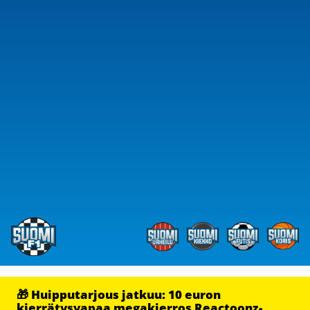
🎁 Huipputarjous jatkuu: 10 euron
kierrätysvapaa megakierros Reactoonz-