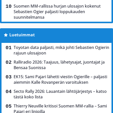
Suomen MM-rallissa hurjan ulosajon kokenut
Sebastien Ogier paljasti loppukauden
suunnitelmansa
Luetuimmat
Toyotan data paljasti, mikä johti Sebastien Ogierin
rajuun ulosajoon
Ralliradio 2026: Taajuus, lähetysajat, juontajat ja
Bensaa Suonissa
EK15: Sami Pajari lähetti viestin Ogierille – paljasti
aiemmin Kalle Rovanperän varoituksen
Secto Rally 2026: Lauantain lähtöjärjestys – katso
tästä koko lista
Thierry Neuville kritisoi Suomen MM-rallia – Sami
Pajari eri linjoilla