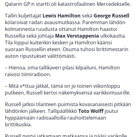
Qatarin GP:n startti oli katastrofaalinen Mercedekselle.
Tallin kuljettajat
Lewis Hamilton
sekä
George Russell
kolaroivat radan avausmutkassa. Paremman lähdön
kolmannesta ruudusta ottanut Hamilton haastoi
Russellia sekä johtaja
Max Verstappenia
ulkokautta.
Tila loppui kuitenkin kesken ja Hamilton käänsi
suoraan Russellin eteen. Osuma tuhosi brittimestarin
auton ripustukset välittömästi.
– Hienoa, oma tallikaveri pilasi kilpailuni, Hamilton
raivosi tiimiradioon.
– Mitä v*ttua jätkät, tämä on jo toinen viikonloppu
putkeen, Russell kertoi näkemyksensä varikkomuurille.
Russell jatkoi tilanteen puimista kovasanaisesti pitkään
lähdönkin jälkeen. Tallipäällikkö
Toto Wolff
joutui
hyppäämään radioaalloilla rauhoittelemaan
brittikuskia.
Russell pystyi jatkamaan matkaansa ja pääsi varikolle.