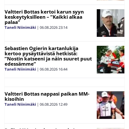
Valtteri Bottas kertoi karun syyn
keskeytyksilleen – ”Kaikki alkaa
palaa”
Taneli Niinimäki
|
06.08.2026
23:14
Sebastien Ogierin kartanlukija
kertoo pysäyttävistä hetkistä:
”Nostin katseeni ja näin suuret puut
edessämme”
Taneli Niinimäki
|
06.08.2026
16:44
Valtteri Bottas nappasi paikan MM-
kisoihin
Taneli Niinimäki
|
06.08.2026
12:49