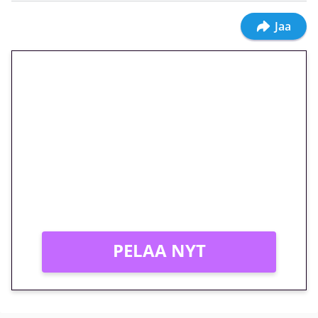
Jaa
🎁 Huipputarjous jatkuu: 10
euron kierrätysvapaa
megakierros Reactoonz-
peliin – vain 1 eurolla!
Peli: Reactoonz
Vain uusille asiakkaille!
PELAA NYT