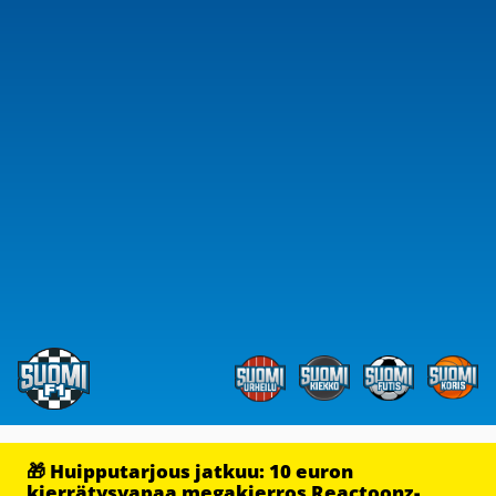
🎁 Huipputarjous jatkuu: 10 euron
kierrätysvapaa megakierros Reactoonz-