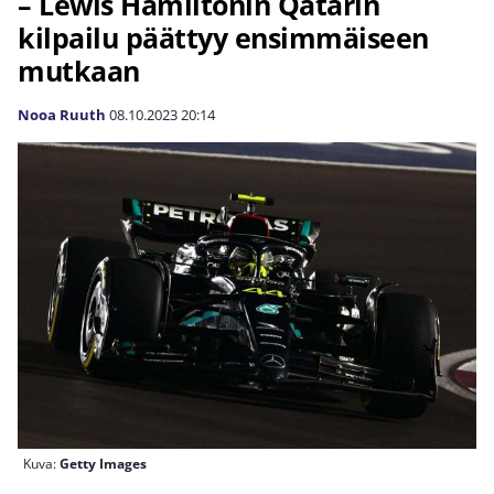
– Lewis Hamiltonin Qatarin
kilpailu päättyy ensimmäiseen
mutkaan
Nooa Ruuth
08.10.2023
20:14
Kuva:
Getty Images