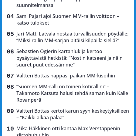
suunnitelmansa
Sami Pajari ajoi Suomen MM-rallin voittoon –
katso tulokset
Jari-Matti Latvala nostaa turvallisuuden pöydälle:
”Miksi rallin MM-sarjan pitäisi kilpailla siellä?”
Sebastien Ogierin kartanlukija kertoo
pysäyttävistä hetkistä: ”Nostin katseeni ja näin
suuret puut edessämme”
Valtteri Bottas nappasi paikan MM-kisoihin
”Suomen MM-ralli on toinen kotirallini” –
Takamoto Katsuta halusi tehdä saman kuin Kalle
Rovanperä
Valtteri Bottas kertoi karun syyn keskeytyksilleen
– ”Kaikki alkaa palaa”
Mika Häkkinen otti kantaa Max Verstappenin
siirtohuhuihin