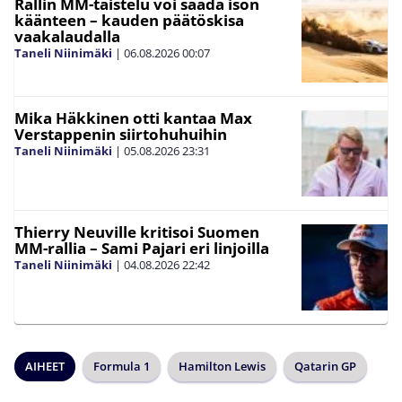
Rallin MM-taistelu voi saada ison
käänteen – kauden päätöskisa
vaakalaudalla
Taneli Niinimäki
|
06.08.2026
00:07
Mika Häkkinen otti kantaa Max
Verstappenin siirtohuhuihin
Taneli Niinimäki
|
05.08.2026
23:31
Thierry Neuville kritisoi Suomen
MM-rallia – Sami Pajari eri linjoilla
Taneli Niinimäki
|
04.08.2026
22:42
AIHEET
Formula 1
Hamilton Lewis
Qatarin GP