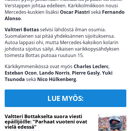
Verstappen johtaa edelleen. Kärkikolmikkoon nousi
Mercedes-kuskien lisäksi
Oscar Piastri
sekä
Fernando
Alonso
.
Valtteri Bottas
selvisi lähdöstä ilman osumia.
Suomalainen sai pitää yhdeksännen sijoituksensa.
Autoa lappasi ohi, mutta Mercedes-kaksikon kolarin
johdosta sijoitus säilyi. Aikaisen varikkopysähdyksen
toimesta Bottas putoaa ruutuun 15.
Kärkikymmenikössä ovat myös
Charles Leclerc
,
Esteban Ocon
,
Lando Norris
,
Pierre Gasly
,
Yuki
Tsunoda
sekä
Nico Hülkenberg
.
LUE MYÖS:
Valtteri Bottakselta suora viesti
epäilijöille: ”Parhaat vuoteni ovat
vielä edessä”