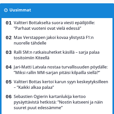
Uusimmat
Valtteri Bottakselta suora viesti epäilijöille:
”Parhaat vuoteni ovat vielä edessä”
Max Verstappen jakoi kovaa ylistystä F1:n
nuorelle tähdelle
Ralli SM:n ratkaisuhetket käsillä – sarja palaa
tositoimiin Kiteellä
Jari-Matti Latvala nostaa turvallisuuden pöydälle:
”Miksi rallin MM-sarjan pitäisi kilpailla siellä?”
Valtteri Bottas kertoi karun syyn keskeytyksilleen
– ”Kaikki alkaa palaa”
Sebastien Ogierin kartanlukija kertoo
pysäyttävistä hetkistä: ”Nostin katseeni ja näin
suuret puut edessämme”