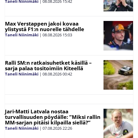
Taneli Niinimäki
|
08.08.2026
15:42
Max Verstappen jakoi kovaa
ylistystä F1:n nuorelle tähdelle
Taneli Niinimäki
|
08.08.2026
15:03
Ralli SM:n ratkaisuhetket käsillä –
sarja palaa tositoimiin Kiteellä
Taneli Niinimäki
|
08.08.2026
00:42
Jari-Matti Latvala nostaa
turvallisuuden pöydälle: ”Miksi rallin
MM-sarjan pitäisi kilpailla siellä?”
Taneli Niinimäki
|
07.08.2026
22:26