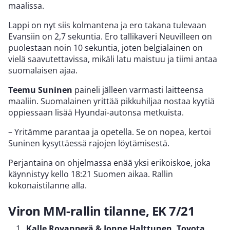
maalissa.
Lappi on nyt siis kolmantena ja ero takana tulevaan
Evansiin on 2,7 sekuntia. Ero tallikaveri Neuvilleen on
puolestaan noin 10 sekuntia, joten belgialainen on
vielä saavutettavissa, mikäli latu maistuu ja tiimi antaa
suomalaisen ajaa.
Teemu Suninen
paineli jälleen varmasti laitteensa
maaliin. Suomalainen yrittää pikkuhiljaa nostaa kyytiä
oppiessaan lisää Hyundai-autonsa metkuista.
– Yritämme parantaa ja opetella. Se on nopea, kertoi
Suninen kysyttäessä rajojen löytämisestä.
Perjantaina on ohjelmassa enää yksi erikoiskoe, joka
käynnistyy kello 18:21 Suomen aikaa. Rallin
kokonaistilanne alla.
Viron MM-rallin tilanne, EK 7/21
Kalle Rovanperä & Jonne Halttunen, Toyota