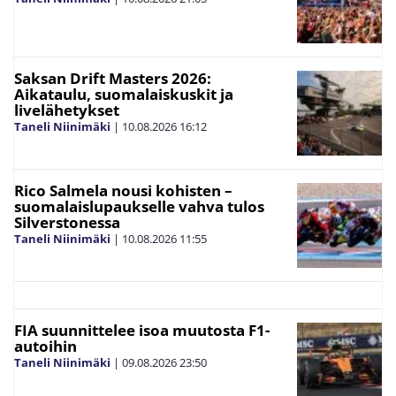
Saksan Drift Masters 2026:
Aikataulu, suomalaiskuskit ja
livelähetykset
Taneli Niinimäki
|
10.08.2026
16:12
Rico Salmela nousi kohisten –
suomalaislupaukselle vahva tulos
Silverstonessa
Taneli Niinimäki
|
10.08.2026
11:55
FIA suunnittelee isoa muutosta F1-
autoihin
Taneli Niinimäki
|
09.08.2026
23:50