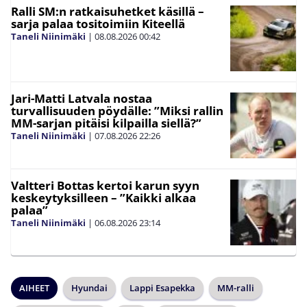
Ralli SM:n ratkaisuhetket käsillä –
sarja palaa tositoimiin Kiteellä
Taneli Niinimäki
|
08.08.2026
00:42
Jari-Matti Latvala nostaa
turvallisuuden pöydälle: ”Miksi rallin
MM-sarjan pitäisi kilpailla siellä?”
Taneli Niinimäki
|
07.08.2026
22:26
Valtteri Bottas kertoi karun syyn
keskeytyksilleen – ”Kaikki alkaa
palaa”
Taneli Niinimäki
|
06.08.2026
23:14
AIHEET
Hyundai
Lappi Esapekka
MM-ralli