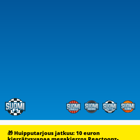
🎁 Huipputarjous jatkuu: 10 euron
kierrätysvapaa megakierros Reactoonz-