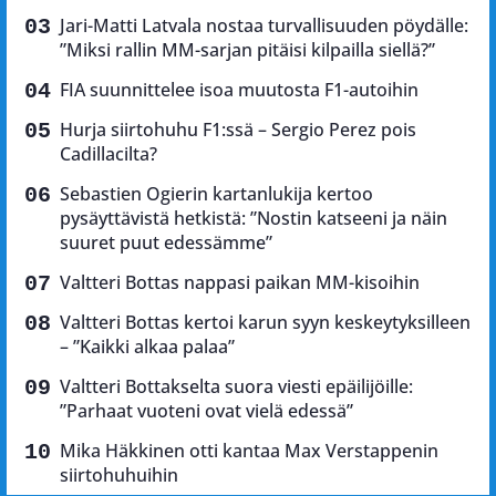
Jari-Matti Latvala nostaa turvallisuuden pöydälle:
”Miksi rallin MM-sarjan pitäisi kilpailla siellä?”
FIA suunnittelee isoa muutosta F1-autoihin
Hurja siirtohuhu F1:ssä – Sergio Perez pois
Cadillacilta?
Sebastien Ogierin kartanlukija kertoo
pysäyttävistä hetkistä: ”Nostin katseeni ja näin
suuret puut edessämme”
Valtteri Bottas nappasi paikan MM-kisoihin
Valtteri Bottas kertoi karun syyn keskeytyksilleen
– ”Kaikki alkaa palaa”
Valtteri Bottakselta suora viesti epäilijöille:
”Parhaat vuoteni ovat vielä edessä”
Mika Häkkinen otti kantaa Max Verstappenin
siirtohuhuihin