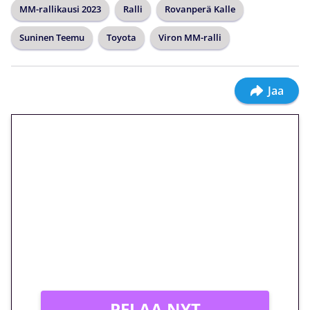
MM-rallikausi 2023
Ralli
Rovanperä Kalle
Suninen Teemu
Toyota
Viron MM-ralli
Jaa
🎁 Huipputarjous jatkuu: 10
euron kierrätysvapaa
megakierros Reactoonz-
peliin – vain 1 eurolla!
Peli: Reactoonz
Vain uusille asiakkaille!
PELAA NYT