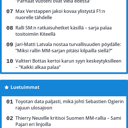
”Parhaat vuoteni ovat vielä edessä”
Max Verstappen jakoi kovaa ylistystä F1:n
nuorelle tähdelle
Ralli SM:n ratkaisuhetket käsillä – sarja palaa
tositoimiin Kiteellä
Jari-Matti Latvala nostaa turvallisuuden pöydälle:
”Miksi rallin MM-sarjan pitäisi kilpailla siellä?”
Valtteri Bottas kertoi karun syyn keskeytyksilleen
– ”Kaikki alkaa palaa”
Luetuimmat
Toyotan data paljasti, mikä johti Sebastien Ogierin
rajuun ulosajoon
Thierry Neuville kritisoi Suomen MM-rallia – Sami
Pajari eri linjoilla