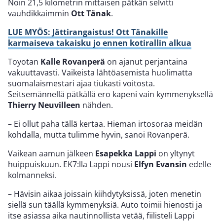
Noin 21,5 kilometrin mittaisen pätkän selvitti
vauhdikkaimmin
Ott Tänak
.
LUE MYÖS: Jättirangaistus! Ott Tänakille
karmaiseva takaisku jo ennen kotirallin alkua
Toyotan
Kalle Rovanperä
on ajanut perjantaina
vakuuttavasti. Vaikeista lähtöasemista huolimatta
suomalaismestari ajaa tiukasti voitosta.
Seitsemännellä pätkällä ero kapeni vain kymmenyksellä
Thierry Neuvilleen
nähden.
– Ei ollut paha tällä kertaa. Hieman irtosoraa meidän
kohdalla, mutta tulimme hyvin, sanoi Rovanperä.
Vaikean aamun jälkeen
Esapekka Lappi
on yltynyt
huippuiskuun. EK7:lla Lappi nousi
Elfyn Evansin
edelle
kolmanneksi.
– Hävisin aikaa joissain kiihdytyksissä, joten menetin
siellä sun täällä kymmenyksiä. Auto toimii hienosti ja
itse asiassa aika nautinnollista vetää, fiilisteli Lappi