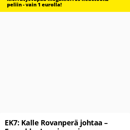
peliin - vain 1 eurolla!
EK7: Kalle Rovanperä johtaa –