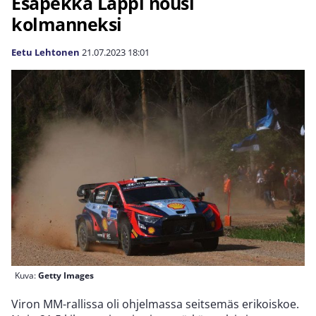
Esapekka Lappi nousi
kolmanneksi
Eetu Lehtonen
21.07.2023
18:01
Kuva:
Getty Images
Viron MM-rallissa oli ohjelmassa seitsemäs erikoiskoe.