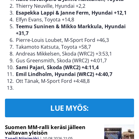
Thierry Neuville, Hyundai +2,2
Esapekka Lappi & Janne Ferm, Hyundai +12,1
Elfyn Evans, Toyota +14,8
Teemu Suninen & Mikko Markkula, Hyundai
+31,7
Pierre-Louis Loubet, M-Sport Ford +46,3
Takamoto Katsuta, Toyota +58,7
Andreas Mikkelsen, Skoda (WRC2) +3:53,1
Gus Greensmith, Skoda (WRC2) +4:01,7
Sami Pajari, Skoda (WRC2) +4:11,4
Emil Lindholm, Hyundai (WRC2) +4:40,7
Ott Tänak, M-Sport Ford +4:48,8
LUE MYÖS:
Suomen MM-ralli keräsi jälleen
valtavan yleisön
Taneli Niinimäki
|
10.08.2026
21:05