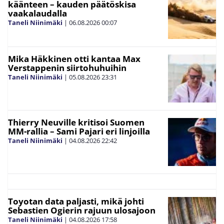
käänteen – kauden päätöskisa
vaakalaudalla
Taneli Niinimäki
|
06.08.2026
00:07
Mika Häkkinen otti kantaa Max
Verstappenin siirtohuhuihin
Taneli Niinimäki
|
05.08.2026
23:31
Thierry Neuville kritisoi Suomen
MM-rallia – Sami Pajari eri linjoilla
Taneli Niinimäki
|
04.08.2026
22:42
Toyotan data paljasti, mikä johti
Sebastien Ogierin rajuun ulosajoon
Taneli Niinimäki
|
04.08.2026
17:58