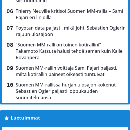
siirtohuhuihin
Thierry Neuville kritisoi Suomen MM-rallia – Sami
Pajari eri linjoilla
Toyotan data paljasti, mikä johti Sebastien Ogierin
rajuun ulosajoon
”Suomen MM-ralli on toinen kotirallini” –
Takamoto Katsuta halusi tehdä saman kuin Kalle
Rovanperä
Suomen MM-rallin voittaja Sami Pajari paljasti,
miltä kotirallin paineet oikeasti tuntuivat
Suomen MM-rallissa hurjan ulosajon kokenut
Sebastien Ogier paljasti loppukauden
suunnitelmansa
Luetuimmat