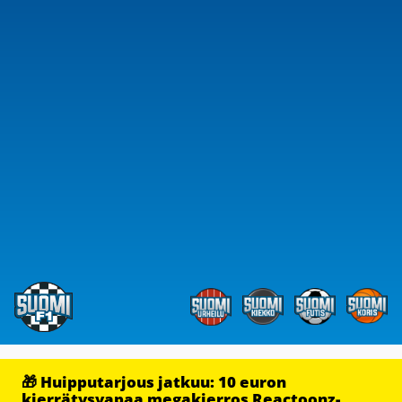
🎁 Huipputarjous jatkuu: 10 euron
kierrätysvapaa megakierros Reactoonz-