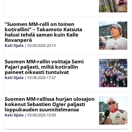
”Suomen MM-ralli on toinen
kotirallini” – Takamoto Katsuta
halusi tehdä saman kuin Kalle
Rovanperä
Kati Ojala
|
03.08.2026
20:15
Suomen MM-rallin voittaja Sami
Pajari paljasti, miltä kotirallin
paineet oikeasti tuntuivat
Kati Ojala
|
03.08.2026
17:37
Suomen MM-rallissa hurjan ulosajon
kokenut Sebastien Ogier paljasti
loppukauden suunnitelmansa
Kati Ojala
|
03.08.2026
15:59