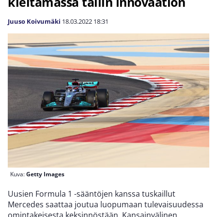
kieltämässä tallin innovaation
Juuso Koivumäki
18.03.2022
18:31
Kuva:
Getty Images
Uusien Formula 1 -sääntöjen kanssa tuskaillut
Mercedes saattaa joutua luopumaan tulevaisuudessa
omintakeisesta keksinnöstään. Kansainvälinen