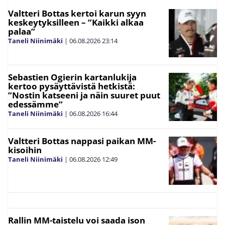
Valtteri Bottas kertoi karun syyn
keskeytyksilleen – ”Kaikki alkaa
palaa”
Taneli Niinimäki
|
06.08.2026
23:14
Sebastien Ogierin kartanlukija
kertoo pysäyttävistä hetkistä:
”Nostin katseeni ja näin suuret puut
edessämme”
Taneli Niinimäki
|
06.08.2026
16:44
Valtteri Bottas nappasi paikan MM-
kisoihin
Taneli Niinimäki
|
06.08.2026
12:49
Rallin MM-taistelu voi saada ison