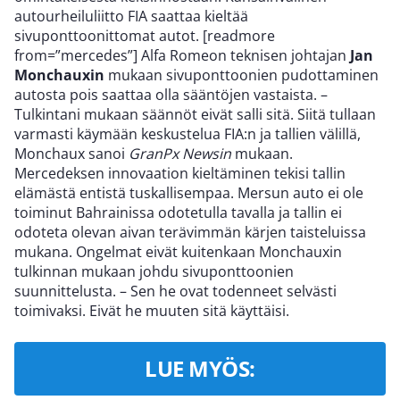
autourheiluliitto FIA saattaa kieltää
sivuponttoonittomat autot. [readmore
from=”mercedes”] Alfa Romeon teknisen johtajan
Jan
Monchauxin
mukaan sivuponttoonien pudottaminen
autosta pois saattaa olla sääntöjen vastaista. –
Tulkintani mukaan säännöt eivät salli sitä. Siitä tullaan
varmasti käymään keskustelua FIA:n ja tallien välillä,
Monchaux sanoi
GranPx Newsin
mukaan.
Mercedeksen innovaation kieltäminen tekisi tallin
elämästä entistä tuskallisempaa. Mersun auto ei ole
toiminut Bahrainissa odotetulla tavalla ja tallin ei
odoteta olevan aivan terävimmän kärjen taisteluissa
mukana. Ongelmat eivät kuitenkaan Monchauxin
tulkinnan mukaan johdu sivuponttoonien
suunnittelusta. – Sen he ovat todenneet selvästi
toimivaksi. Eivät he muuten sitä käyttäisi.
LUE MYÖS: