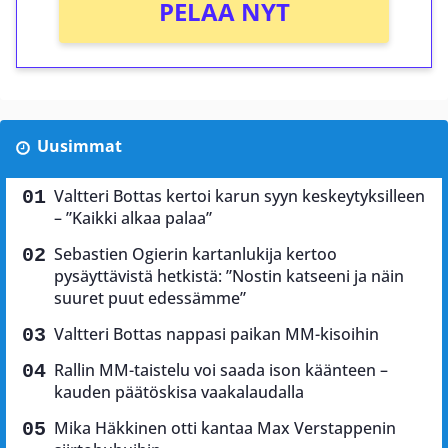
PELAA NYT
Uusimmat
Valtteri Bottas kertoi karun syyn keskeytyksilleen
– ”Kaikki alkaa palaa”
Sebastien Ogierin kartanlukija kertoo
pysäyttävistä hetkistä: ”Nostin katseeni ja näin
suuret puut edessämme”
Valtteri Bottas nappasi paikan MM-kisoihin
Rallin MM-taistelu voi saada ison käänteen –
kauden päätöskisa vaakalaudalla
Mika Häkkinen otti kantaa Max Verstappenin