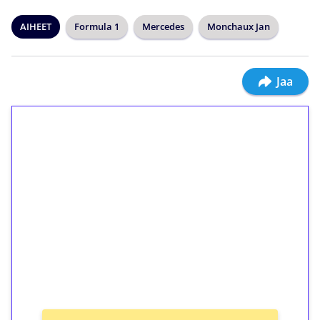
AIHEET
Formula 1
Mercedes
Monchaux Jan
Jaa
1€ = 10€ arvosta
ilmaiskierroksia ilman
kierrätystä!
Talleta 1€
Saat heti 50 ilmaiskierrosta Tuohi 1000 -
peliin (arvo 0,20€ per kierros)!
Ei kierrätysvaatimusta!