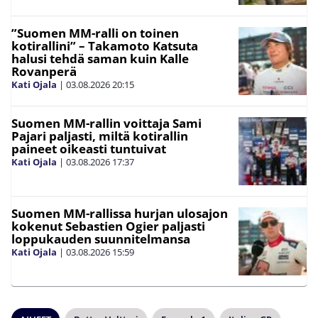
”Suomen MM-ralli on toinen
kotirallini” – Takamoto Katsuta
halusi tehdä saman kuin Kalle
Rovanperä
Kati Ojala
|
03.08.2026
20:15
Suomen MM-rallin voittaja Sami
Pajari paljasti, miltä kotirallin
paineet oikeasti tuntuivat
Kati Ojala
|
03.08.2026
17:37
Suomen MM-rallissa hurjan ulosajon
kokenut Sebastien Ogier paljasti
loppukauden suunnitelmansa
Kati Ojala
|
03.08.2026
15:59