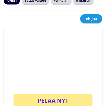
AIHEET
Bottas Valtteri
Formula 1
Italian GP
Jaa
1€ = 10€ arvosta
ilmaiskierroksia ilman
kierrätystä!
Talleta 1€
Saat heti 50 ilmaiskierrosta Tuohi 1000 -
peliin (arvo 0,20€ per kierros)!
Ei kierrätysvaatimusta!
PELAA NYT