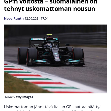
GP:n voitosta – suomalainen on
tehnyt uskomattoman nousun
Nooa Ruuth
12.09.2021
17:04
Kuva:
Getty Images
Uskomattoman jännittävä Italian GP saattaa päättyä