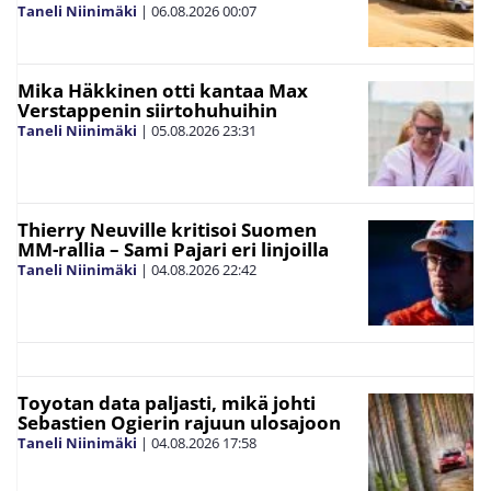
Taneli Niinimäki
|
06.08.2026
00:07
Mika Häkkinen otti kantaa Max
Verstappenin siirtohuhuihin
Taneli Niinimäki
|
05.08.2026
23:31
Thierry Neuville kritisoi Suomen
MM-rallia – Sami Pajari eri linjoilla
Taneli Niinimäki
|
04.08.2026
22:42
Toyotan data paljasti, mikä johti
Sebastien Ogierin rajuun ulosajoon
Taneli Niinimäki
|
04.08.2026
17:58