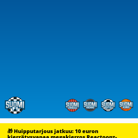
🎁 Huipputarjous jatkuu: 10 euron
kierrätysvapaa megakierros Reactoonz-