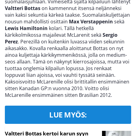
suomalaisjuhlaan. Viimeiseltä sijalta kilpailuun lähtenyt
Valtteri Bottas
on kammennut itsensä neljänneksi
vain kaksi sekuntia kärkeä taakse. Suomalaiskuljettajan
nousun mahdollisti osittain
Max Verstappenin
sekä
Lewis Hamiltonin
kolari. Tällä hetkellä
kärkikolmikossa majailevat McLarenit sekä
Sergio
Perez
. Perezillä on kuitenkin luvassa viiden sekunnin
aikasakko. Kovalla renkaalla aloittanut Bottas on nyt
ainoa kuljettaja kärkikymmenikössä, jolla on medium-
seos allaan. Tämä on näkynyt kierrosajoissa, mutta voi
tuottaa onglemia kilpailun lopussa. Jos renkaat
loppuvat liian ajoissa, voi vauhti tyssätä seinään.
Kaksoisvoitto McLarenille olisi brittitallin ensimmäinen
sitten Kanadan GP:n vuonna 2010. Voitto olisi
McLarenille ensimmäinen sitten Brasilian 2012.
LUE MYÖS:
Valtteri Bottas kertoi karun syyn