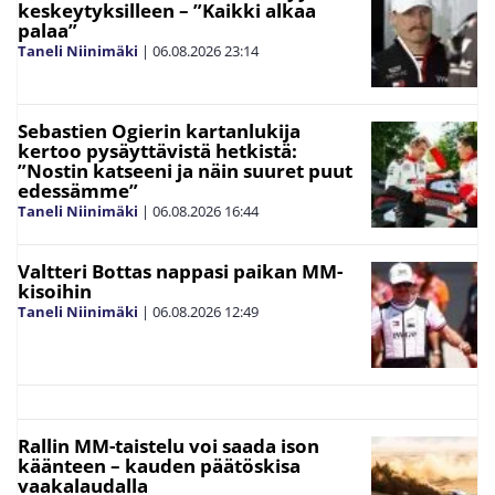
keskeytyksilleen – ”Kaikki alkaa
palaa”
Taneli Niinimäki
|
06.08.2026
23:14
Sebastien Ogierin kartanlukija
kertoo pysäyttävistä hetkistä:
”Nostin katseeni ja näin suuret puut
edessämme”
Taneli Niinimäki
|
06.08.2026
16:44
Valtteri Bottas nappasi paikan MM-
kisoihin
Taneli Niinimäki
|
06.08.2026
12:49
Rallin MM-taistelu voi saada ison
käänteen – kauden päätöskisa
vaakalaudalla