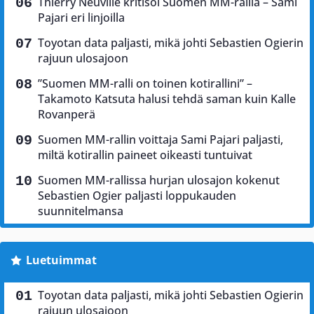
Thierry Neuville kritisoi Suomen MM-rallia – Sami
Pajari eri linjoilla
Toyotan data paljasti, mikä johti Sebastien Ogierin
rajuun ulosajoon
”Suomen MM-ralli on toinen kotirallini” –
Takamoto Katsuta halusi tehdä saman kuin Kalle
Rovanperä
Suomen MM-rallin voittaja Sami Pajari paljasti,
miltä kotirallin paineet oikeasti tuntuivat
Suomen MM-rallissa hurjan ulosajon kokenut
Sebastien Ogier paljasti loppukauden
suunnitelmansa
Luetuimmat
Toyotan data paljasti, mikä johti Sebastien Ogierin
rajuun ulosajoon