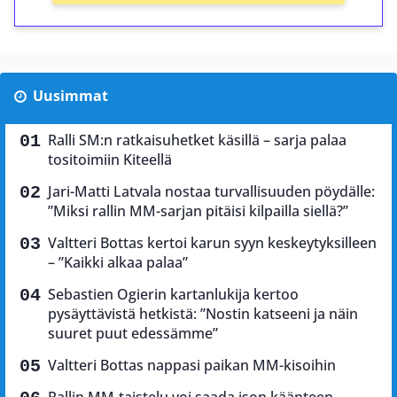
Uusimmat
Ralli SM:n ratkaisuhetket käsillä – sarja palaa
tositoimiin Kiteellä
Jari-Matti Latvala nostaa turvallisuuden pöydälle:
”Miksi rallin MM-sarjan pitäisi kilpailla siellä?”
Valtteri Bottas kertoi karun syyn keskeytyksilleen
– ”Kaikki alkaa palaa”
Sebastien Ogierin kartanlukija kertoo
pysäyttävistä hetkistä: ”Nostin katseeni ja näin
suuret puut edessämme”
Valtteri Bottas nappasi paikan MM-kisoihin
Rallin MM-taistelu voi saada ison käänteen –