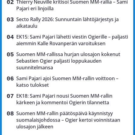
Thierry Neuville kritisoi Suomen MM-rallia – Sami
Pajari eri linjoilla
Secto Rally 2026: Sunnuntain lähtöjärjestys ja
aikataulu
EK15: Sami Pajari lähetti viestin Ogierille – paljasti
aiemmin Kalle Rovanperän varoituksen
Suomen MM-rallissa hurjan ulosajon kokenut
Sebastien Ogier paljasti loppukauden
suunnitelmansa
Sami Pajari ajoi Suomen MM-rallin voittoon –
katso tulokset
EK18: Sami Pajari nousi Suomen MM-rallin
kärkeen ja kommentoi Ogierin tilannetta
Suomen MM-rallin päätöspäivä käynnistyy
suomalaisjohdossa – Ogier kertoi voinnistaan
ulosajon jälkeen