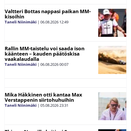
Valtteri Bottas nappasi paikan MM-
kisoihin
Taneli Niinimäki
|
06.08.2026
12:49
Rallin MM-taistelu voi saada ison
käänteen – kauden päätöskisa
vaakalaudalla
Taneli Niinimäki
|
06.08.2026
00:07
Mika Häkkinen otti kantaa Max
Verstappenin siirtohuhuihin
Taneli Niinimäki
|
05.08.2026
23:31