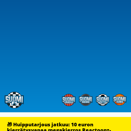
🎁 Huipputarjous jatkuu: 10 euron
kierrätysvapaa megakierros Reactoonz-