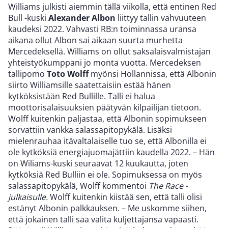
Williams julkisti aiemmin tällä viikolla, että entinen Red
Bull -kuski
Alexander Albon
liittyy tallin vahvuuteen
kaudeksi 2022. Vahvasti RB:n toiminnassa uransa
aikana ollut Albon sai aikaan suurta murhetta
Mercedeksellä. Williams on ollut saksalaisvalmistajan
yhteistyökumppani jo monta vuotta. Mercedeksen
tallipomo
Toto Wolff
myönsi Hollannissa, että Albonin
siirto Williamsille saatettaisiin estää hänen
kytköksistään Red Bullille. Talli ei halua
moottorisalaisuuksien päätyvän kilpailijan tietoon.
Wolff kuitenkin paljastaa, että Albonin sopimukseen
sorvattiin vankka salassapitopykälä. Lisäksi
mielenrauhaa itävaltalaiselle tuo se, että Albonilla ei
ole kytköksiä energiajuomajättiin kaudella 2022. – Hän
on Wiliams-kuski seuraavat 12 kuukautta, joten
kytköksiä Red Bulliin ei ole. Sopimuksessa on myös
salassapitopykälä, Wolff kommentoi
The Race -
julkaisulle.
Wolff kuitenkin kiistää sen, että talli olisi
estänyt Albonin palkkauksen. – Me uskomme siihen,
että jokainen talli saa valita kuljettajansa vapaasti.