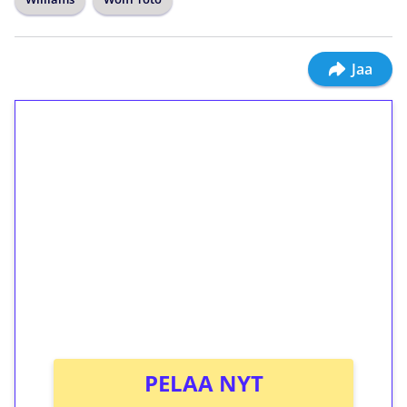
Jaa
1€ = 10€ arvosta
ilmaiskierroksia ilman
kierrätystä!
Talleta 1€
Saat heti 50 ilmaiskierrosta Tuohi 1000 -
peliin (arvo 0,20€ per kierros)!
Ei kierrätysvaatimusta!
PELAA NYT