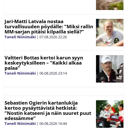
Jari-Matti Latvala nostaa
turvallisuuden pöydälle: ”Miksi rallin
MM-sarjan pitäisi kilpailla siellä?”
Taneli Niinimäki
|
07.08.2026
22:26
Valtteri Bottas kertoi karun syyn
keskeytyksilleen – ”Kaikki alkaa
palaa”
Taneli Niinimäki
|
06.08.2026
23:14
Sebastien Ogierin kartanlukija
kertoo pysäyttävistä hetkistä:
”Nostin katseeni ja näin suuret puut
edessämme”
Taneli Niinimäki
|
06.08.2026
16:44