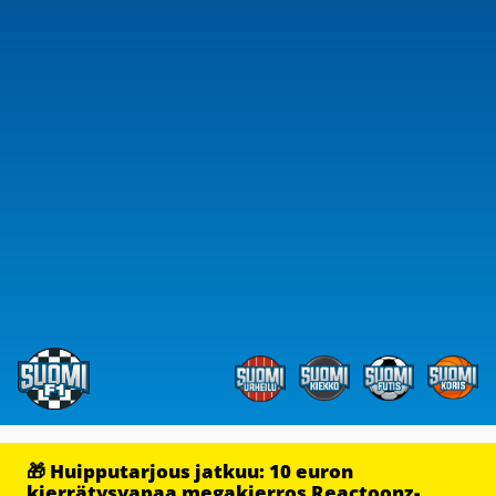
🎁 Huipputarjous jatkuu: 10 euron
kierrätysvapaa megakierros Reactoonz-