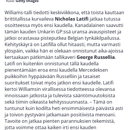
Kuva:
Getty Images
Williams-talli tiedotti keskiviikkona, että toista kauttaan
brittitallissa kurvaileva
Nicholas Latifi
jatkaa tutussa
osoitteessa myös ensi kaudella. Kanadalainen saavutti
tämän kauden Unkarin GP:ssä uransa avauspisteet ja
jatkoi orastavaa pisteputkea Belgian tynkäkilpailussa.
Kehityskäyrä on Latifilla ollut hitaasti, mutta varmasti
ylöspäin, vaikka hän ei olekaan onnistunut aika-ajoissa
kertaakaan pätkimään tallikaveri
George Russellia
.
Latifi on kuitenkin onnistunut tällä kaudella
pienentämään eroa ensi kaudella Mercedeksen
puikkoihin hyppäävään Russelliin ja tasaiset
suoritukset toivat myös jatkon ensi kaudelle. Latifi
kertoi Williamsin virallisessa tiedotteessa olevansa
innoissaan jatkosta ja tulevista sääntömuutoksista
sekä tiimin oikeasta kehityssuunnasta. – Tämä on
tuntunut kuin kodilta heti ensimmäisestä päivästä asti
ja toivon pystyväni jatkamaan positiivista menoani.
Tavoite on jatkaa pienten parannuksien tekemistä,
jotta voimme ottaa kaiken irti ensi kauden