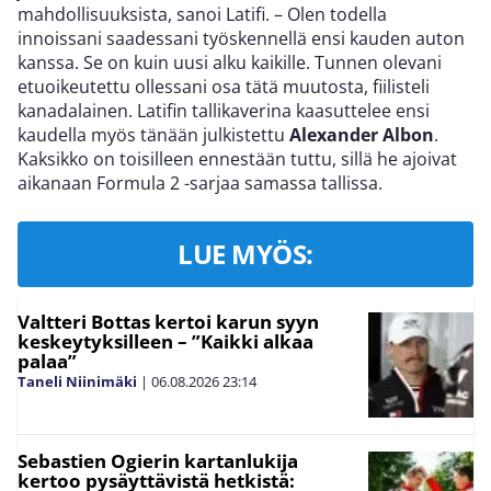
mahdollisuuksista, sanoi Latifi. – Olen todella
innoissani saadessani työskennellä ensi kauden auton
kanssa. Se on kuin uusi alku kaikille. Tunnen olevani
etuoikeutettu ollessani osa tätä muutosta, fiilisteli
kanadalainen. Latifin tallikaverina kaasuttelee ensi
kaudella myös tänään julkistettu
Alexander Albon
.
Kaksikko on toisilleen ennestään tuttu, sillä he ajoivat
aikanaan Formula 2 -sarjaa samassa tallissa.
LUE MYÖS:
Valtteri Bottas kertoi karun syyn
keskeytyksilleen – ”Kaikki alkaa
palaa”
Taneli Niinimäki
|
06.08.2026
23:14
Sebastien Ogierin kartanlukija
kertoo pysäyttävistä hetkistä: