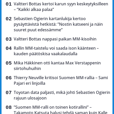
Valtteri Bottas kertoi karun syyn keskeytyksilleen
– ”Kaikki alkaa palaa”
Sebastien Ogierin kartanlukija kertoo
pysäyttävistä hetkistä: ”Nostin katseeni ja näin
suuret puut edessämme”
Valtteri Bottas nappasi paikan MM-kisoihin
Rallin MM-taistelu voi saada ison käänteen –
kauden päätöskisa vaakalaudalla
Mika Häkkinen otti kantaa Max Verstappenin
siirtohuhuihin
Thierry Neuville kritisoi Suomen MM-rallia – Sami
Pajari eri linjoilla
Toyotan data paljasti, mikä johti Sebastien Ogierin
rajuun ulosajoon
”Suomen MM-ralli on toinen kotirallini” –
Takamoto Katsuta halusi tehdä saman kuin Kalle