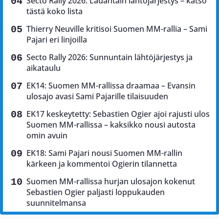
Secto Rally 2026: Lauantain lähtöjärjestys – katso
tästä koko lista
Thierry Neuville kritisoi Suomen MM-rallia – Sami
Pajari eri linjoilla
Secto Rally 2026: Sunnuntain lähtöjärjestys ja
aikataulu
EK14: Suomen MM-rallissa draamaa – Evansin
ulosajo avasi Sami Pajarille tilaisuuden
EK17 keskeytetty: Sebastien Ogier ajoi rajusti ulos
Suomen MM-rallissa – kaksikko nousi autosta
omin avuin
EK18: Sami Pajari nousi Suomen MM-rallin
kärkeen ja kommentoi Ogierin tilannetta
Suomen MM-rallissa hurjan ulosajon kokenut
Sebastien Ogier paljasti loppukauden
suunnitelmansa