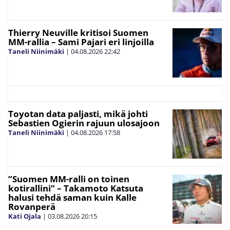
Thierry Neuville kritisoi Suomen
MM-rallia – Sami Pajari eri linjoilla
Taneli Niinimäki
|
04.08.2026
22:42
Toyotan data paljasti, mikä johti
Sebastien Ogierin rajuun ulosajoon
Taneli Niinimäki
|
04.08.2026
17:58
”Suomen MM-ralli on toinen
kotirallini” – Takamoto Katsuta
halusi tehdä saman kuin Kalle
Rovanperä
Kati Ojala
|
03.08.2026
20:15