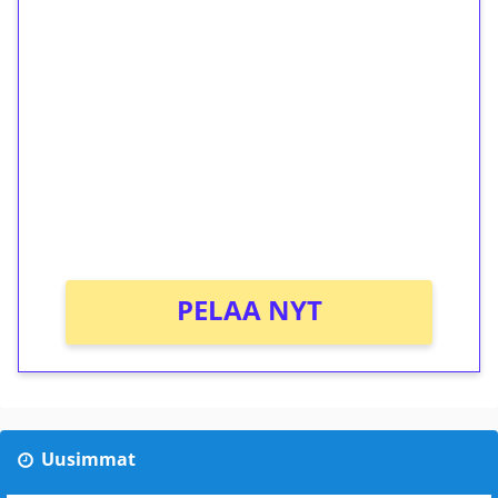
1€ = 10€ arvosta
ilmaiskierroksia ilman
kierrätystä!
Talleta 1€
Saat heti 50 ilmaiskierrosta Tuohi 1000 -
peliin (arvo 0,20€ per kierros)!
Ei kierrätysvaatimusta!
PELAA NYT
Uusimmat