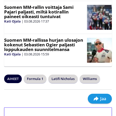
Suomen MM-rallin voittaja Sami
Pajari paljasti, miltä kotirallin
paineet oikeasti tuntuivat
Kati Ojala
|
03.08.2026
17:37
Suomen MM-rallissa hurjan ulosajon
kokenut Sebastien Ogier paljasti
loppukauden suunnitelmansa
Kati Ojala
|
03.08.2026
15:59
AIHEET
Formula 1
Latifi Nicholas
Williams
Jaa