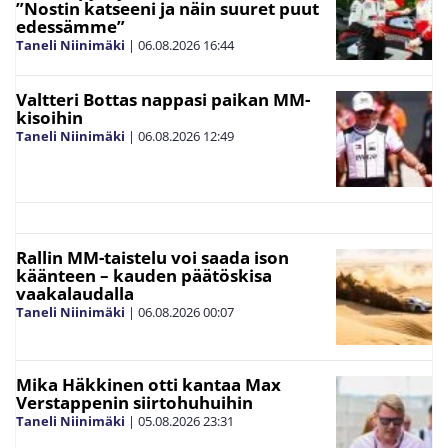
”Nostin katseeni ja näin suuret puut
edessämme”
Taneli Niinimäki
|
06.08.2026
16:44
Valtteri Bottas nappasi paikan MM-
kisoihin
Taneli Niinimäki
|
06.08.2026
12:49
Rallin MM-taistelu voi saada ison
käänteen – kauden päätöskisa
vaakalaudalla
Taneli Niinimäki
|
06.08.2026
00:07
Mika Häkkinen otti kantaa Max
Verstappenin siirtohuhuihin
Taneli Niinimäki
|
05.08.2026
23:31