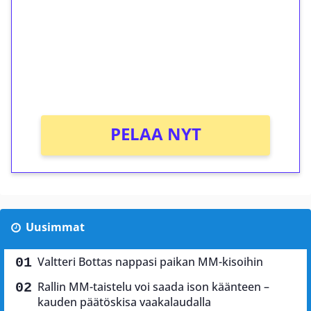
Talleta 1€
Saat heti 50 ilmaiskierrosta Tuohi 1000 -
peliin (arvo 0,20€ per kierros)!
Ei kierrätysvaatimusta!
PELAA NYT
Uusimmat
Valtteri Bottas nappasi paikan MM-kisoihin
Rallin MM-taistelu voi saada ison käänteen –
kauden päätöskisa vaakalaudalla