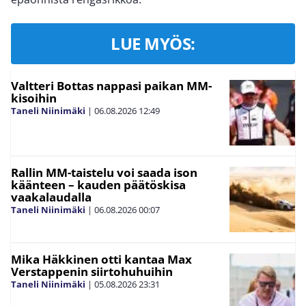
LUE MYÖS:
Valtteri Bottas nappasi paikan MM-
kisoihin
Taneli Niinimäki
|
06.08.2026
12:49
Rallin MM-taistelu voi saada ison
käänteen – kauden päätöskisa
vaakalaudalla
Taneli Niinimäki
|
06.08.2026
00:07
Mika Häkkinen otti kantaa Max
Verstappenin siirtohuhuihin
Taneli Niinimäki
|
05.08.2026
23:31