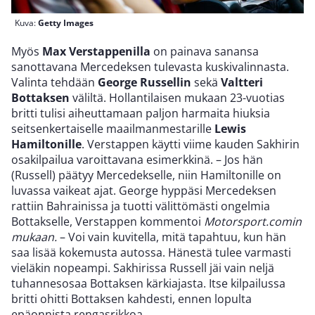
Kuva:
Getty Images
Myös
Max Verstappenilla
on painava sanansa
sanottavana Mercedeksen tulevasta kuskivalinnasta.
Valinta tehdään
George Russellin
sekä
Valtteri
Bottaksen
väliltä. Hollantilaisen mukaan 23-vuotias
britti tulisi aiheuttamaan paljon harmaita hiuksia
seitsenkertaiselle maailmanmestarille
Lewis
Hamiltonille
. Verstappen käytti viime kauden Sakhirin
osakilpailua varoittavana esimerkkinä. – Jos hän
(Russell) päätyy Mercedekselle, niin Hamiltonille on
luvassa vaikeat ajat. George hyppäsi Mercedeksen
rattiin Bahrainissa ja tuotti välittömästi ongelmia
Bottakselle, Verstappen kommentoi
Motorsport.comin
mukaan.
– Voi vain kuvitella, mitä tapahtuu, kun hän
saa lisää kokemusta autossa. Hänestä tulee varmasti
vieläkin nopeampi. Sakhirissa Russell jäi vain neljä
tuhannesosaa Bottaksen kärkiajasta. Itse kilpailussa
britti ohitti Bottaksen kahdesti, ennen lopulta
epäonnista rengasrikkoa.