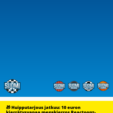
🎁 Huipputarjous jatkuu: 10 euron
kierrätysvapaa megakierros Reactoonz-