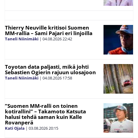
Thierry Neuville kritisoi Suomen
MM-rallia – Sami Pajari eri linjoilla
Taneli Niinimäki
|
04.08.2026
22:42
Toyotan data paljasti, mikä johti
Sebastien Ogierin rajuun ulosajoon
Taneli Niinimäki
|
04.08.2026
17:58
”Suomen MM-ralli on toinen
kotirallini” – Takamoto Katsuta
halusi tehdä saman kuin Kalle
Rovanperä
Kati Ojala
|
03.08.2026
20:15