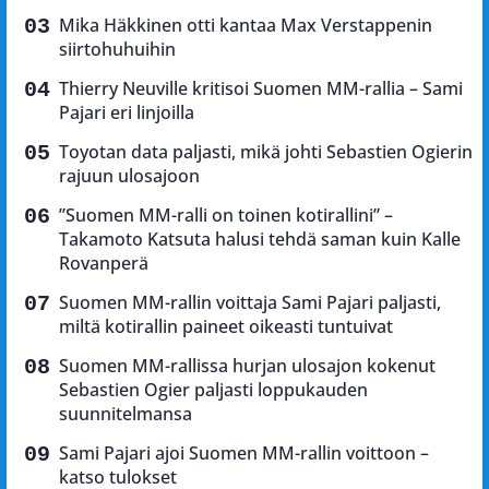
Mika Häkkinen otti kantaa Max Verstappenin
siirtohuhuihin
Thierry Neuville kritisoi Suomen MM-rallia – Sami
Pajari eri linjoilla
Toyotan data paljasti, mikä johti Sebastien Ogierin
rajuun ulosajoon
”Suomen MM-ralli on toinen kotirallini” –
Takamoto Katsuta halusi tehdä saman kuin Kalle
Rovanperä
Suomen MM-rallin voittaja Sami Pajari paljasti,
miltä kotirallin paineet oikeasti tuntuivat
Suomen MM-rallissa hurjan ulosajon kokenut
Sebastien Ogier paljasti loppukauden
suunnitelmansa
Sami Pajari ajoi Suomen MM-rallin voittoon –
katso tulokset