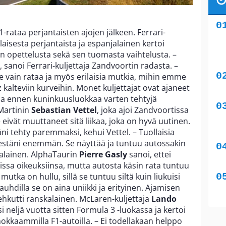
F1-rataa perjantaisten ajojen jälkeen. Ferrari-
ilaisesta perjantaista ja espanjalainen kertoi
 opettelusta sekä sen tuomasta vaihtelusta. –
n, sanoi Ferrari-kuljettaja Zandvoortin radasta. –
e vain rataa ja myös erilaisia mutkia, mihin emme
z kalteviin kurveihin. Monet kuljettajat ovat ajaneet
la ennen kuninkuusluokkaa varten tehtyjä
Martinin
Sebastian Vettel
, joka ajoi Zandvoortissa
 eivät muuttaneet sitä liikaa, joka on hyvä uutinen.
i tehty paremmaksi, kehui Vettel. – Tuollaisia
ielestäni enemmän. Se näyttää ja tuntuu autossakin
aksalainen. AlphaTaurin
Pierre Gasly
sanoi, ettei
ssa oikeuksiinsa, mutta autosta käsin rata tuntuu
 mutka on hullu, sillä se tuntuu siltä kuin liukuisi
uhdilla se on aina uniikki ja erityinen. Ajamisen
ehkutti ranskalainen. McLaren-kuljettaja
Lando
i neljä vuotta sitten Formula 3 -luokassa ja kertoi
okkaammilla F1-autoilla. – Ei todellakaan helppo