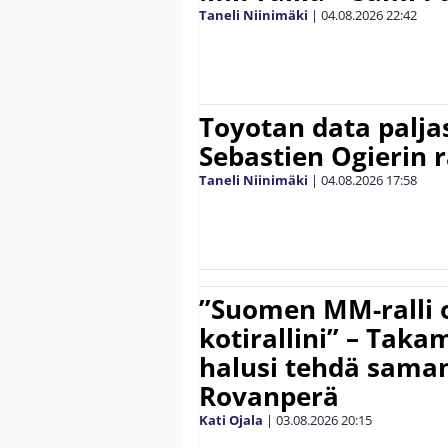
Taneli Niinimäki
|
04.08.2026
22:42
Toyotan data paljas
Sebastien Ogierin 
Taneli Niinimäki
|
04.08.2026
17:58
”Suomen MM-ralli 
kotirallini” – Tak
halusi tehdä saman
Rovanperä
Kati Ojala
|
03.08.2026
20:15