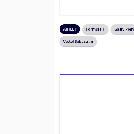
AIHEET
Formula 1
Gasly Pier
Vettel Sebastian
1€ = 10€ arvosta 
kierrätystä!
Talleta 1€
Saat heti 50 ilmaiskierr
kierros)!