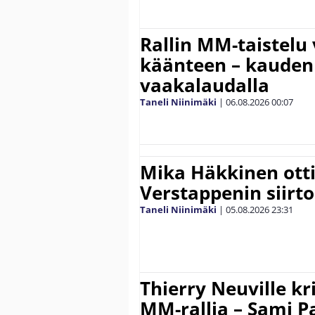
Rallin MM-taistelu 
käänteen – kauden
vaakalaudalla
Taneli Niinimäki
|
06.08.2026
00:07
Mika Häkkinen ott
Verstappenin siirt
Taneli Niinimäki
|
05.08.2026
23:31
Thierry Neuville kr
MM-rallia – Sami Paj