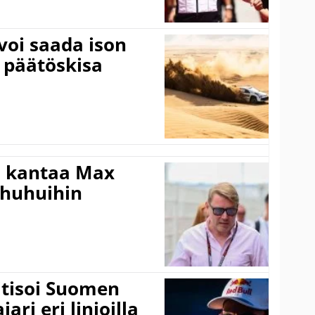
voi saada ison
 päätöskisa
i kantaa Max
ohuhuihin
itisoi Suomen
ari eri linjoilla