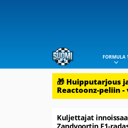
FORMULA 
🎁 Huipputarjous 
Reactoonz-peliin - 
Kuljettajat innoissa
Zandvoortin F1-rada