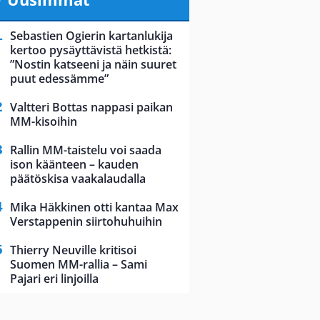
Sebastien Ogierin kartanlukija
kertoo pysäyttävistä hetkistä:
”Nostin katseeni ja näin suuret
puut edessämme”
Valtteri Bottas nappasi paikan
MM-kisoihin
Rallin MM-taistelu voi saada
ison käänteen – kauden
päätöskisa vaakalaudalla
Mika Häkkinen otti kantaa Max
Verstappenin siirtohuhuihin
Thierry Neuville kritisoi
Suomen MM-rallia – Sami
Pajari eri linjoilla