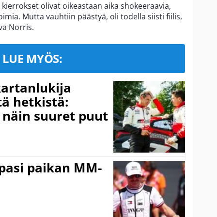
 kierrokset olivat oikeastaan aika shokeeraavia,
mia. Mutta vauhtiin päästyä, oli todella siisti fiilis,
a Norris.
LUE MYÖS:
kartanlukija
ä hetkistä:
a näin suuret puut
ppasi paikan MM-