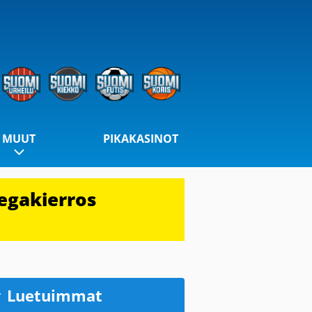
MUUT
PIKAKASINOT
egakierros
Luetuimmat