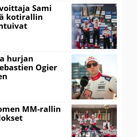
voittaja Sami
ä kotirallin
ntuivat
a hurjan
ebastien Ogier
en
uomen MM-rallin
lokset