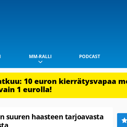
1
MM-RALLI
PODCAST
jatkuu: 10 euron kierrätysvapaa m
vain 1 eurolla!
an suuren haasteen tarjoavasta
sta