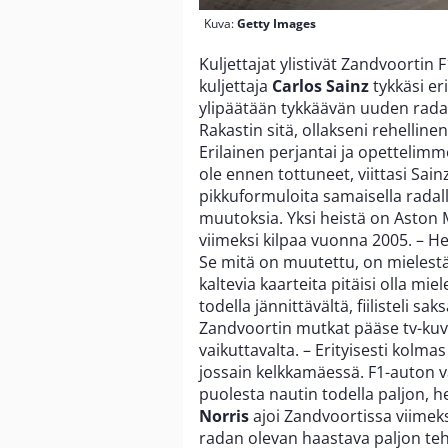
Kuva:
Getty Images
Kuljettajat ylistivät Zandvoortin 
kuljettaja
Carlos Sainz
tykkäsi er
ylipäätään tykkäävän uuden radan
Rakastin sitä, ollakseni rehelline
Erilainen perjantai ja opettelimm
ole ennen tottuneet, viittasi Sain
pikkuformuloita samaisella radal
muutoksia. Yksi heistä on Aston 
viimeksi kilpaa vuonna 2005. – He
Se mitä on muutettu, on mielestän
kaltevia kaarteita pitäisi olla m
todella jännittävältä, fiilisteli s
Zandvoortin mutkat pääse tv-kuvi
vaikuttavalta. – Erityisesti kolmas
jossain kelkkamäessä. F1-auton va
puolesta nautin todella paljon, h
Norris
ajoi Zandvoortissa viimeks
radan olevan haastava paljon teh