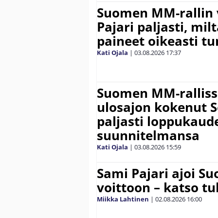
Suomen MM-rallin 
Pajari paljasti, milt
paineet oikeasti tu
Kati Ojala
|
03.08.2026
17:37
Suomen MM-ralliss
ulosajon kokenut S
paljasti loppukaud
suunnitelmansa
Kati Ojala
|
03.08.2026
15:59
Sami Pajari ajoi S
voittoon – katso tu
Miikka Lahtinen
|
02.08.2026
16:00