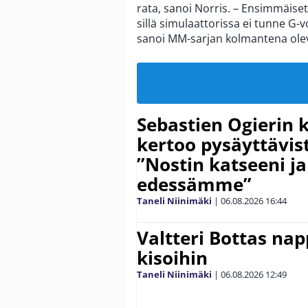
rata, sanoi Norris. – Ensimmäiset
sillä simulaattorissa ei tunne G-voi
sanoi MM-sarjan kolmantena olev
Sebastien Ogierin 
kertoo pysäyttävist
”Nostin katseeni j
edessämme”
Taneli Niinimäki
|
06.08.2026
16:44
Valtteri Bottas na
kisoihin
Taneli Niinimäki
|
06.08.2026
12:49