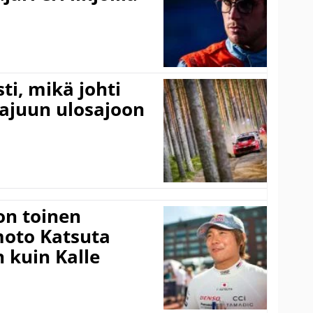
ti, mikä johti
rajuun ulosajoon
on toinen
amoto Katsuta
 kuin Kalle