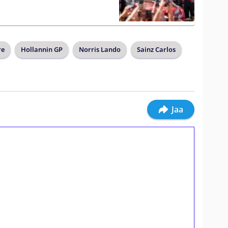
re
Hollannin GP
Norris Lando
Sainz Carlos
Jaa
ilmaiskierroksia ilman
osta Tuohi 1000 -peliin (arvo 0,20€ per