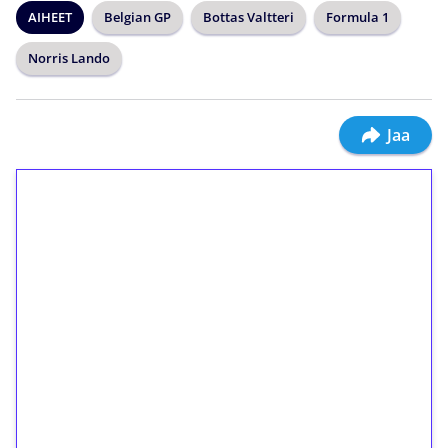
AIHEET
Belgian GP
Bottas Valtteri
Formula 1
Norris Lando
Jaa
1€ = 10€ arvosta
ilmaiskierroksia ilman
kierrätystä!
Talleta 1€
Saat heti 50 ilmaiskierrosta Tuohi 1000 -
peliin (arvo 0,20€ per kierros)!
Ei kierrätysvaatimusta!