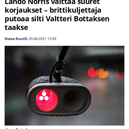
Lando Norris välttää suuret
korjaukset – brittikuljettaja
putoaa silti Valtteri Bottaksen
taakse
Nooa Ruuth
29.08.2021
13:59