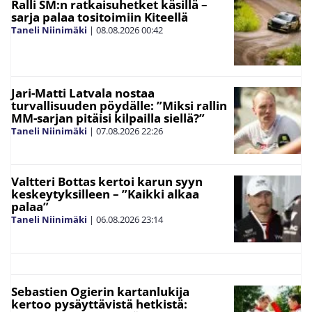
Ralli SM:n ratkaisuhetket käsillä –
sarja palaa tositoimiin Kiteellä
Taneli Niinimäki
|
08.08.2026
00:42
Jari-Matti Latvala nostaa
turvallisuuden pöydälle: ”Miksi rallin
MM-sarjan pitäisi kilpailla siellä?”
Taneli Niinimäki
|
07.08.2026
22:26
Valtteri Bottas kertoi karun syyn
keskeytyksilleen – ”Kaikki alkaa
palaa”
Taneli Niinimäki
|
06.08.2026
23:14
Sebastien Ogierin kartanlukija
kertoo pysäyttävistä hetkistä: