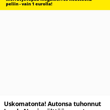
peliin - vain 1 eurolla!
Uskomatonta! Autonsa tuhonnut