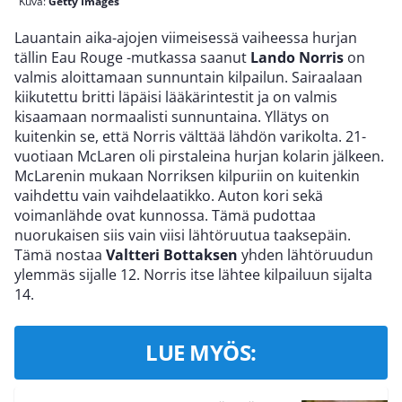
Kuva:
Getty Images
Lauantain aika-ajojen viimeisessä vaiheessa hurjan
tällin Eau Rouge -mutkassa saanut
Lando Norris
on
valmis aloittamaan sunnuntain kilpailun. Sairaalaan
kiikutettu britti läpäisi lääkärintestit ja on valmis
kisaamaan normaalisti sunnuntaina. Yllätys on
kuitenkin se, että Norris välttää lähdön varikolta. 21-
vuotiaan McLaren oli pirstaleina hurjan kolarin jälkeen.
McLarenin mukaan Norriksen kilpuriin on kuitenkin
vaihdettu vain vaihdelaatikko. Auton kori sekä
voimanlähde ovat kunnossa. Tämä pudottaa
nuorukaisen siis vain viisi lähtöruutua taaksepäin.
Tämä nostaa
Valtteri Bottaksen
yhden lähtöruudun
ylemmäs sijalle 12. Norris itse lähtee kilpailuun sijalta
14.
LUE MYÖS: