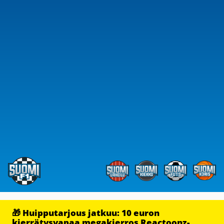
🎁 Huipputarjous jatkuu: 10 euron
kierrätysvapaa megakierros Reactoonz-