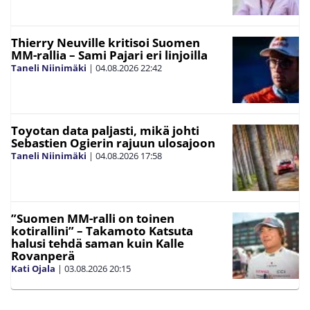
Thierry Neuville kritisoi Suomen
MM-rallia – Sami Pajari eri linjoilla
Taneli Niinimäki
|
04.08.2026
22:42
Toyotan data paljasti, mikä johti
Sebastien Ogierin rajuun ulosajoon
Taneli Niinimäki
|
04.08.2026
17:58
”Suomen MM-ralli on toinen
kotirallini” – Takamoto Katsuta
halusi tehdä saman kuin Kalle
Rovanperä
Kati Ojala
|
03.08.2026
20:15