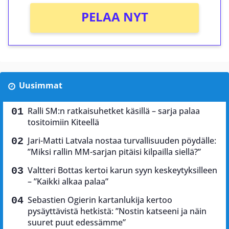
PELAA NYT
Uusimmat
Ralli SM:n ratkaisuhetket käsillä – sarja palaa
tositoimiin Kiteellä
Jari-Matti Latvala nostaa turvallisuuden pöydälle:
”Miksi rallin MM-sarjan pitäisi kilpailla siellä?”
Valtteri Bottas kertoi karun syyn keskeytyksilleen
– ”Kaikki alkaa palaa”
Sebastien Ogierin kartanlukija kertoo
pysäyttävistä hetkistä: ”Nostin katseeni ja näin
suuret puut edessämme”