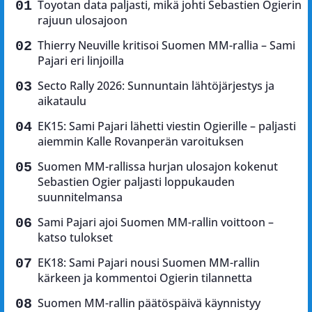
Toyotan data paljasti, mikä johti Sebastien Ogierin
rajuun ulosajoon
Thierry Neuville kritisoi Suomen MM-rallia – Sami
Pajari eri linjoilla
Secto Rally 2026: Sunnuntain lähtöjärjestys ja
aikataulu
EK15: Sami Pajari lähetti viestin Ogierille – paljasti
aiemmin Kalle Rovanperän varoituksen
Suomen MM-rallissa hurjan ulosajon kokenut
Sebastien Ogier paljasti loppukauden
suunnitelmansa
Sami Pajari ajoi Suomen MM-rallin voittoon –
katso tulokset
EK18: Sami Pajari nousi Suomen MM-rallin
kärkeen ja kommentoi Ogierin tilannetta
Suomen MM-rallin päätöspäivä käynnistyy