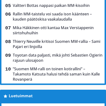
Valtteri Bottas nappasi paikan MM-kisoihin
Rallin MM-taistelu voi saada ison käänteen –
kauden päätöskisa vaakalaudalla
Mika Häkkinen otti kantaa Max Verstappenin
siirtohuhuihin
Thierry Neuville kritisoi Suomen MM-rallia – Sami
Pajari eri linjoilla
Toyotan data paljasti, mikä johti Sebastien Ogierin
rajuun ulosajoon
”Suomen MM-ralli on toinen kotirallini” –
Takamoto Katsuta halusi tehdä saman kuin Kalle
Rovanperä
Luetuimmat