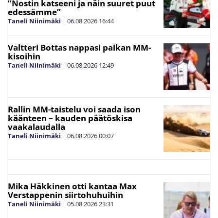
”Nostin katseeni ja näin suuret puut
edessämme”
Taneli Niinimäki
|
06.08.2026
16:44
Valtteri Bottas nappasi paikan MM-
kisoihin
Taneli Niinimäki
|
06.08.2026
12:49
Rallin MM-taistelu voi saada ison
käänteen – kauden päätöskisa
vaakalaudalla
Taneli Niinimäki
|
06.08.2026
00:07
Mika Häkkinen otti kantaa Max
Verstappenin siirtohuhuihin
Taneli Niinimäki
|
05.08.2026
23:31