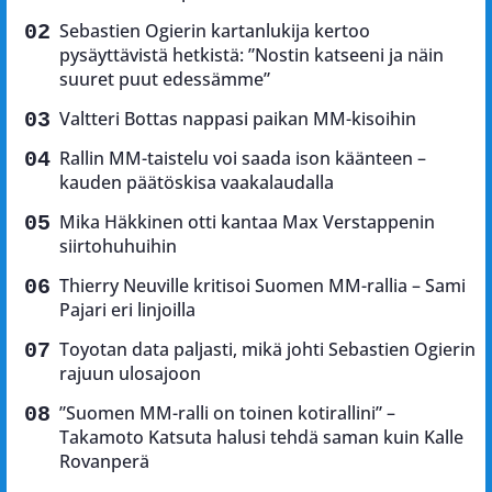
Sebastien Ogierin kartanlukija kertoo
pysäyttävistä hetkistä: ”Nostin katseeni ja näin
suuret puut edessämme”
Valtteri Bottas nappasi paikan MM-kisoihin
Rallin MM-taistelu voi saada ison käänteen –
kauden päätöskisa vaakalaudalla
Mika Häkkinen otti kantaa Max Verstappenin
siirtohuhuihin
Thierry Neuville kritisoi Suomen MM-rallia – Sami
Pajari eri linjoilla
Toyotan data paljasti, mikä johti Sebastien Ogierin
rajuun ulosajoon
”Suomen MM-ralli on toinen kotirallini” –
Takamoto Katsuta halusi tehdä saman kuin Kalle
Rovanperä