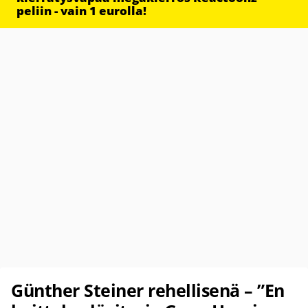
peliin - vain 1 eurolla!
Günther Steiner rehellisenä – ”En