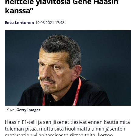
heittele ylävitosia Gene Haasin
kanssa”
Eetu Lehtonen
19.08.2021
17:48
Kuva:
Getty Images
Haasin F1-talli ja sen jäsenet tiesivät ennen kautta mitä
tuleman pitää, mutta siitä huolimatta tiimin jäsenten
motivaation ylläpitämisessä riittää töitä, kertoo