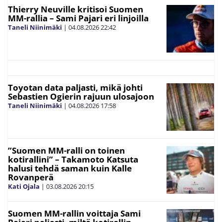
Thierry Neuville kritisoi Suomen
MM-rallia – Sami Pajari eri linjoilla
Taneli Niinimäki
|
04.08.2026
22:42
Toyotan data paljasti, mikä johti
Sebastien Ogierin rajuun ulosajoon
Taneli Niinimäki
|
04.08.2026
17:58
”Suomen MM-ralli on toinen
kotirallini” – Takamoto Katsuta
halusi tehdä saman kuin Kalle
Rovanperä
Kati Ojala
|
03.08.2026
20:15
Suomen MM-rallin voittaja Sami