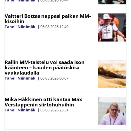
Taneli Niinimäki
|
06.08.2026
16:44
Valtteri Bottas nappasi paikan MM-
kisoihin
Taneli Niinimäki
|
06.08.2026
12:49
Rallin MM-taistelu voi saada ison
käänteen – kauden päätöskisa
vaakalaudalla
Taneli Niinimäki
|
06.08.2026
00:07
Mika Häkkinen otti kantaa Max
Verstappenin siirtohuhuihin
Taneli Niinimäki
|
05.08.2026
23:31