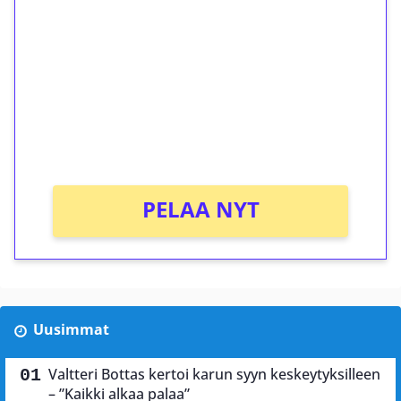
kierrätystä!
Talleta 1€
Saat heti 50 ilmaiskierrosta Tuohi 1000 -
peliin (arvo 0,20€ per kierros)!
Ei kierrätysvaatimusta!
PELAA NYT
Uusimmat
Valtteri Bottas kertoi karun syyn keskeytyksilleen
– ”Kaikki alkaa palaa”