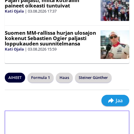
Pajari paljasti, miltä kotirallin
paineet oikeasti tuntuivat
Kati Ojala
|
03.08.2026
17:37
Suomen MM-rallissa hurjan ulosajon
kokenut Sebastien Ogier paljasti
loppukauden suunnitelmansa
Kati Ojala
|
03.08.2026
15:59
AIHEET
Formula 1
Haas
Steiner Günther
Jaa
1€ = 10€ arvosta
ilmaiskierroksia ilman