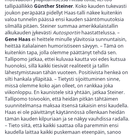
tallipäällikkö
Günther Steiner
. Koko kauden tukevasti
joukon peräpäätä pidellyt Haas-talli näkee kuitenkin
valoa tunnelin päässä ensi kauden sääntömuutoksia
silmällä pitäen. Steiner summaa amerikkalaistallin
alkukauden jykevästi
Autosportin
haastattelussa. –
Gene Haas
ei heittele minulle ylävitosia sunnuntaisin,
heittää italialainen humoristiseen sävyyn. – Tämä on
kuitenkin tapa, jolla olemme päättänyt tehdä sen.
Tallipomo jatkaa, ettei kuluvaa kautta voi edes kutsua
huonoksi, sillä kaikki tiesivät realiteetit ja tallin
lähestymistavan tähän vuoteen. Positiivista henkeä on
silti hankala ylläpitää. – Tietysti sijoittuminen sinne,
missä olemme koko ajan olleet, on rankkaa joka
viikonloppu. En kaunistele sitä yhtään, jatkaa Steiner.
Tallipomo toivookin, että heidän pitkän tähtäimen
suunnitelmansa maksaa itsensä takaisin ensi kaudella.
Haas ei ole päivittänyt käytännössä ollenkaan heidän
tämän kauden kilpuriaan ja se näkyy vauhdissa radalla.
– Tieto siitä, että kaikki saattaa olla paremmin ensi
kaudella laittaa kaikki puskemaan eteenpäin, sanoo