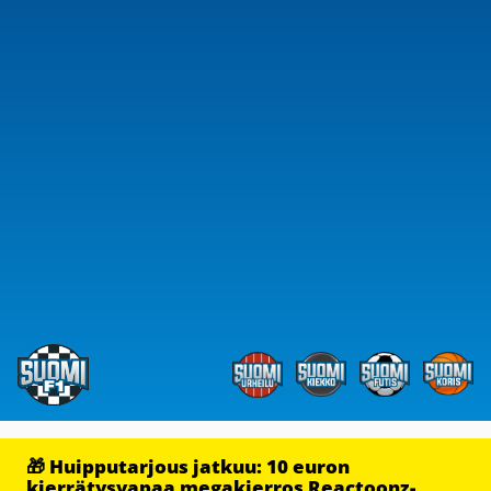
🎁 Huipputarjous jatkuu: 10 euron
kierrätysvapaa megakierros Reactoonz-