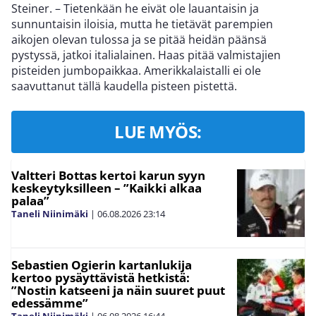
Steiner. – Tietenkään he eivät ole lauantaisin ja
sunnuntaisin iloisia, mutta he tietävät parempien
aikojen olevan tulossa ja se pitää heidän päänsä
pystyssä, jatkoi italialainen. Haas pitää valmistajien
pisteiden jumbopaikkaa. Amerikkalaistalli ei ole
saavuttanut tällä kaudella pisteen pistettä.
LUE MYÖS:
Valtteri Bottas kertoi karun syyn
keskeytyksilleen – ”Kaikki alkaa
palaa”
Taneli Niinimäki
|
06.08.2026
23:14
Sebastien Ogierin kartanlukija
kertoo pysäyttävistä hetkistä:
”Nostin katseeni ja näin suuret puut
edessämme”