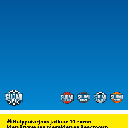
🎁 Huipputarjous jatkuu: 10 euron
kierrätysvapaa megakierros Reactoonz-