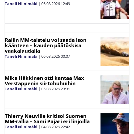
Taneli Niinimäki
|
06.08.2026
12:49
Rallin MM-taistelu voi saada ison
käänteen – kauden päätöskisa
vaakalaudalla
Taneli Niinimäki
|
06.08.2026
00:07
Mika Häkkinen otti kantaa Max
Verstappenin siirtohuhuihin
Taneli Niinimäki
|
05.08.2026
23:31
Thierry Neuville kritisoi Suomen
MM-rallia – Sami Pajari eri linjoilla
Taneli Niinimäki
|
04.08.2026
22:42