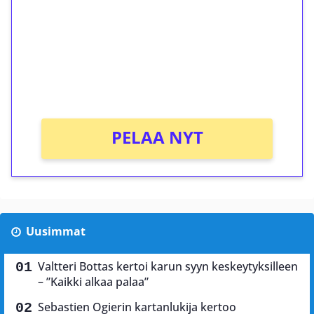
Talleta 1€
Saat heti 50 ilmaiskierrosta Tuohi 1000 -
peliin (arvo 0,20€ per kierros)!
Ei kierrätysvaatimusta!
PELAA NYT
Uusimmat
Valtteri Bottas kertoi karun syyn keskeytyksilleen
– ”Kaikki alkaa palaa”
Sebastien Ogierin kartanlukija kertoo