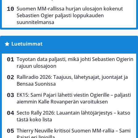
Suomen MM-rallissa hurjan ulosajon kokenut
Sebastien Ogier paljasti loppukauden
suunnitelmansa
Luetuimmat
Toyotan data paljasti, mikä johti Sebastien Ogierin
rajuun ulosajoon
Ralliradio 2026: Taajuus, lähetysajat, juontajat ja
Bensaa Suonissa
EK15: Sami Pajari lähetti viestin Ogierille – paljasti
aiemmin Kalle Rovanperän varoituksen
Secto Rally 2026: Lauantain lähtöjärjestys – katso
tästä koko lista
Thierry Neuville kritisoi Suomen MM-rallia – Sami
Pajari eri linjoilla