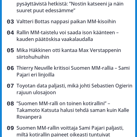
pysäyttävistä hetkistä: ”Nostin katseeni ja näin
suuret puut edessämme”
Valtteri Bottas nappasi paikan MM-kisoihin
Rallin MM-taistelu voi saada ison käänteen –
kauden päätöskisa vaakalaudalla
Mika Häkkinen otti kantaa Max Verstappenin
siirtohuhuihin
Thierry Neuville kritisoi Suomen MM-rallia – Sami
Pajari eri linjoilla
Toyotan data paljasti, mikä johti Sebastien Ogierin
rajuun ulosajoon
”Suomen MM-ralli on toinen kotirallini” –
Takamoto Katsuta halusi tehdä saman kuin Kalle
Rovanperä
Suomen MM-rallin voittaja Sami Pajari paljasti,
miltä kotirallin paineet oikeasti tuntuivat