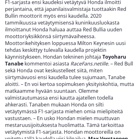
F1-sarjasta ensi kaudeksi vetäytyvä Honda ilmoitti
perjantaina, että japanilaisvalmistaja tuottaakin Red
Bullin moottorit myös ensi kaudella. 2020
tammikuussa vetäytymisensä kuninkuusluokasta
ilmoittanut Honda haluaa auttaa Red Bullia uuden
moottoriyksikkönsä siirtymävaiheessa.
Moottorikehityksen loppuessa Milton Keynesin uusi
tehdas keskittyy tulevalla kaudella projektin
käynnistykseen. Hondan tekninen johtaja
Toyoharu
Tanabe
kommentoi asiasta
RaceFans.netille.
– Red Bull
sekä Honda ovat keskustelleet siitä, miten
siirtymävuosi ensi kaudella tulee sujumaan, Tanabe
aloitti. – En voi kertoa sopimuksen yksityiskohtia, mutta
matkaamme hyvään suuntaan. Olemme
valmistautumassa ensi kautta ajatellen todella
ahkerasti. Tanaben mukaan Honda on silti
vetäytymässä F1-sarjasta miehen omia mielipiteitä
vastustaen. – En usko Hondan mielen muuttuvan
mestaruusijoituksesta huolimatta. Tämä tarkoittaa
vetäytymistä F1-sarjasta. Hondan moottoreilla on
voitettu tällä kaudella viisi kilpailua.
Max Verstappen