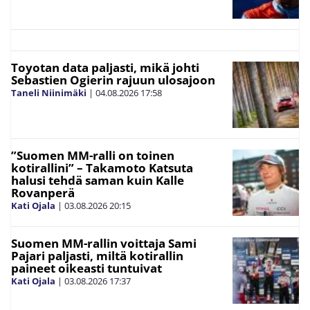
Toyotan data paljasti, mikä johti
Sebastien Ogierin rajuun ulosajoon
Taneli Niinimäki
|
04.08.2026
17:58
”Suomen MM-ralli on toinen
kotirallini” – Takamoto Katsuta
halusi tehdä saman kuin Kalle
Rovanperä
Kati Ojala
|
03.08.2026
20:15
Suomen MM-rallin voittaja Sami
Pajari paljasti, miltä kotirallin
paineet oikeasti tuntuivat
Kati Ojala
|
03.08.2026
17:37