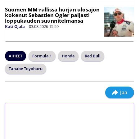
Suomen MM-rallissa hurjan ulosajon
kokenut Sebastien Ogier paljasti
loppukauden suunnitelmansa
Kati Ojala
|
03.08.2026
15:59
AIHEET
Formula 1
Honda
Red Bull
Tanabe Toyoharu
Jaa
1€ = 10€ arvosta
ilmaiskierroksia ilman
kierrätystä!