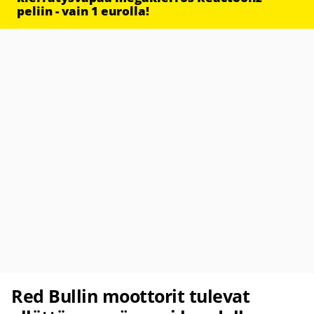
peliin - vain 1 eurolla!
Red Bullin moottorit tulevat