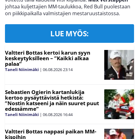
johtaa kuljettajien MM-taulukkoa, Red Bull puolestaan
on piikkipaikalla valmistajien mestaruustaistossa.
LUE MYÖS:
Valtteri Bottas kertoi karun syyn
keskeytyksilleen – ”Kaikki alkaa
palaa”
Taneli Niinimäki
|
06.08.2026
23:14
Sebastien Ogierin kartanlukija
kertoo pysäyttävistä hetkistä:
”Nostin katseeni ja näin suuret puut
edessämme”
Taneli Niinimäki
|
06.08.2026
16:44
Valtteri Bottas nappasi paikan MM-
kisoihin