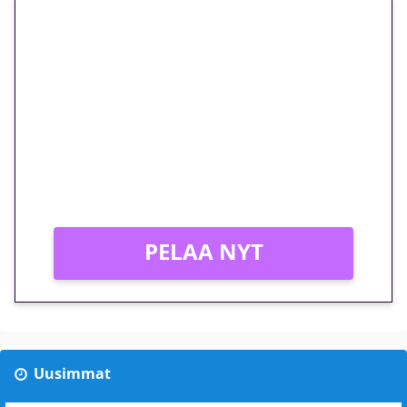
🎁 Huipputarjous jatkuu: 10
euron kierrätysvapaa
megakierros Reactoonz-
peliin – vain 1 eurolla!
Peli: Reactoonz
Vain uusille asiakkaille!
PELAA NYT
Uusimmat