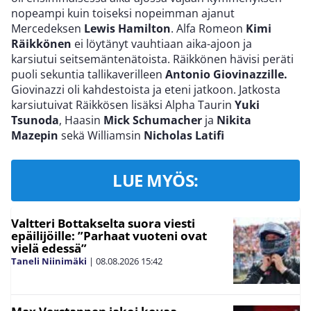
nopeampi kuin toiseksi nopeimman ajanut
Mercedeksen
Lewis Hamilton
. Alfa Romeon
Kimi
Räikkönen
ei löytänyt vauhtiaan aika-ajoon ja
karsiutui seitsemäntenätoista. Räikkönen hävisi peräti
puoli sekuntia tallikaverilleen
Antonio Giovinazzille.
Giovinazzi oli kahdestoista ja eteni jatkoon. Jatkosta
karsiutuivat Räikkösen lisäksi
Alpha Taurin
Yuki
Tsunoda
, Haasin
Mick Schumacher
ja
Nikita
Mazepin
sekä Williamsin
Nicholas Latifi
LUE MYÖS:
Valtteri Bottakselta suora viesti
epäilijöille: ”Parhaat vuoteni ovat
vielä edessä”
Taneli Niinimäki
|
08.08.2026
15:42