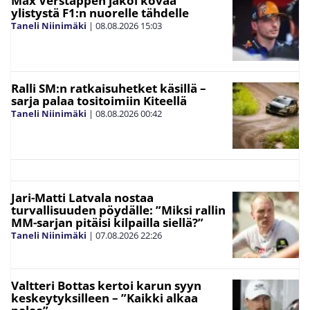
Max Verstappen jakoi kovaa
ylistystä F1:n nuorelle tähdelle
Taneli Niinimäki
|
08.08.2026
15:03
Ralli SM:n ratkaisuhetket käsillä –
sarja palaa tositoimiin Kiteellä
Taneli Niinimäki
|
08.08.2026
00:42
Jari-Matti Latvala nostaa
turvallisuuden pöydälle: ”Miksi rallin
MM-sarjan pitäisi kilpailla siellä?”
Taneli Niinimäki
|
07.08.2026
22:26
Valtteri Bottas kertoi karun syyn
keskeytyksilleen – ”Kaikki alkaa