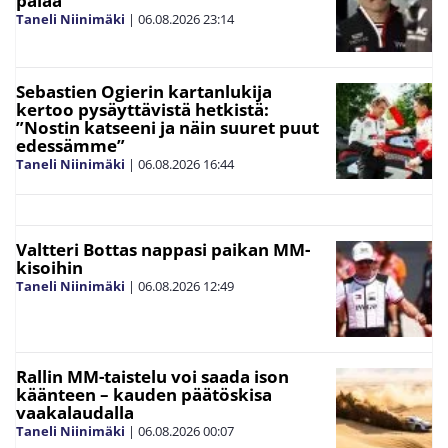
palaa”
Taneli Niinimäki
|
06.08.2026
23:14
Sebastien Ogierin kartanlukija
kertoo pysäyttävistä hetkistä:
”Nostin katseeni ja näin suuret puut
edessämme”
Taneli Niinimäki
|
06.08.2026
16:44
Valtteri Bottas nappasi paikan MM-
kisoihin
Taneli Niinimäki
|
06.08.2026
12:49
Rallin MM-taistelu voi saada ison
käänteen – kauden päätöskisa
vaakalaudalla
Taneli Niinimäki
|
06.08.2026
00:07