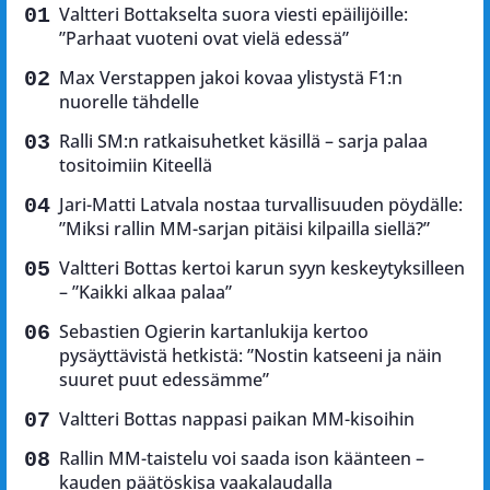
Valtteri Bottakselta suora viesti epäilijöille:
”Parhaat vuoteni ovat vielä edessä”
Max Verstappen jakoi kovaa ylistystä F1:n
nuorelle tähdelle
Ralli SM:n ratkaisuhetket käsillä – sarja palaa
tositoimiin Kiteellä
Jari-Matti Latvala nostaa turvallisuuden pöydälle:
”Miksi rallin MM-sarjan pitäisi kilpailla siellä?”
Valtteri Bottas kertoi karun syyn keskeytyksilleen
– ”Kaikki alkaa palaa”
Sebastien Ogierin kartanlukija kertoo
pysäyttävistä hetkistä: ”Nostin katseeni ja näin
suuret puut edessämme”
Valtteri Bottas nappasi paikan MM-kisoihin
Rallin MM-taistelu voi saada ison käänteen –
kauden päätöskisa vaakalaudalla