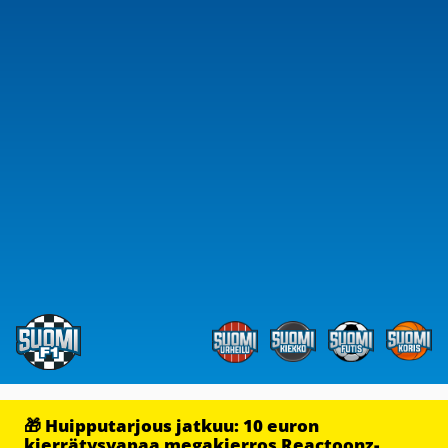
🎁 Huipputarjous jatkuu: 10 euron
kierrätysvapaa megakierros Reactoonz-