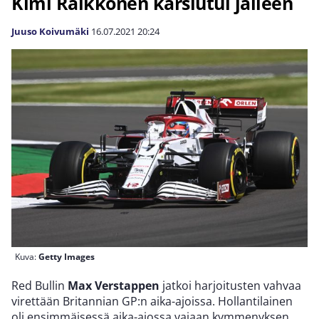
Kimi Räikkönen karsiutui jälleen
Juuso Koivumäki
16.07.2021
20:24
Kuva:
Getty Images
Red Bullin
Max Verstappen
jatkoi harjoitusten vahvaa
virettään Britannian GP:n aika-ajoissa. Hollantilainen
oli ensimmäisessä aika-ajossa vajaan kymmenyksen