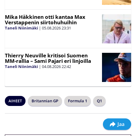
Mika Häkkinen otti kantaa Max
Verstappenin siirtohuhuihin
Taneli Niinimäki
|
05.08.2026
23:31
Thierry Neuville kritisoi Suomen
MM-rallia – Sami Pajari eri linjoilla
Taneli Niinimäki
|
04.08.2026
22:42
AIHEET
Britannian GP
Formula 1
Q1
Jaa