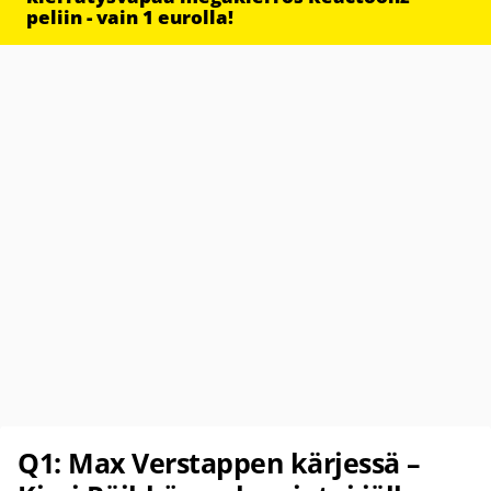
peliin - vain 1 eurolla!
Q1: Max Verstappen kärjessä –