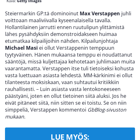
Kuva:
Getty Images
Steiermarkin GP:tä dominoinut
Max Verstappen
juhli
voittoaan maaliviivalla kyseenalaisella tavalla.
Hollantilainen jarrutti ennen ruutulipun ylittämistä
lähes pysähdyksiin demonstroidakseen huimaa
etumatkaa kilpailijoihin nähden. Kilpailunjohtaja
Michael Masi
ei ollut Verstappenin temppuun
tyytyväinen. Hänen mukaansa temppu ei noudattanut
sääntöjä, missä kuljettajaa kehotetaan juhlimaan muita
vaarantamatta. Verstappen itse tuli tietoiseksi kohusta
vasta luettuaan asiasta lehdestä. MM-kärkinimi ei ollut
tilanteesta moksiskaan, vaan suhtautui kritiikkiin
rauhallisesti. – Luin asiasta vasta lentokoneeseen
päästyäni, joten en ollut tietoinen siitä aluksi. Jos he
eivät pitäneet siitä, niin sitten se ei toistu. Se on niin
simppeliä, Verstappen kommentoi
GbBlog-sivuston
mukaan.
LUE MYÖS: