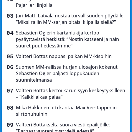
Pajari eri linjoilla
Jari-Matti Latvala nostaa turvallisuuden pöydälle:
”Miksi rallin MM-sarjan pitäisi kilpailla siellä?”
Sebastien Ogierin kartanlukija kertoo
pysäyttävistä hetkistä: ”Nostin katseeni ja näin
suuret puut edessämme”
Valtteri Bottas nappasi paikan MM-kisoihin
Suomen MM-rallissa hurjan ulosajon kokenut
Sebastien Ogier paljasti loppukauden
suunnitelmansa
Valtteri Bottas kertoi karun syyn keskeytyksilleen
– ”Kaikki alkaa palaa”
Mika Häkkinen otti kantaa Max Verstappenin
siirtohuhuihin
Valtteri Bottakselta suora viesti epäilijöille:
”Parhaat vuoteni ovat vielä edessä”