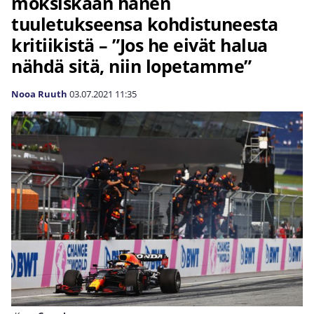
moksiskaan hänen
tuuletukseensa kohdistuneesta
kritiikistä – ”Jos he eivät halua
nähdä sitä, niin lopetamme”
Nooa Ruuth
03.07.2021
11:35