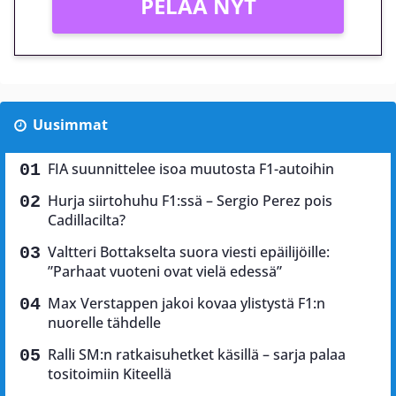
PELAA NYT
Uusimmat
FIA suunnittelee isoa muutosta F1-autoihin
Hurja siirtohuhu F1:ssä – Sergio Perez pois
Cadillacilta?
Valtteri Bottakselta suora viesti epäilijöille:
”Parhaat vuoteni ovat vielä edessä”
Max Verstappen jakoi kovaa ylistystä F1:n
nuorelle tähdelle
Ralli SM:n ratkaisuhetket käsillä – sarja palaa
tositoimiin Kiteellä