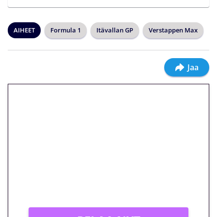
AIHEET
Formula 1
Itävallan GP
Verstappen Max
Jaa
🎁 Huipputarjous jatkuu: 10
euron kierrätysvapaa
megakierros Reactoonz-
peliin – vain 1 eurolla!
Peli: Reactoonz
Vain uusille asiakkaille!