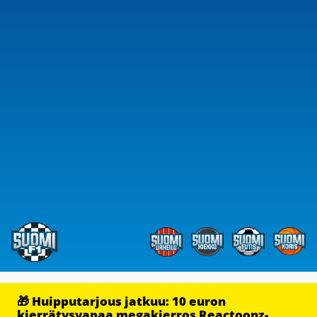
🎁 Huipputarjous jatkuu: 10 euron
kierrätysvapaa megakierros Reactoonz-