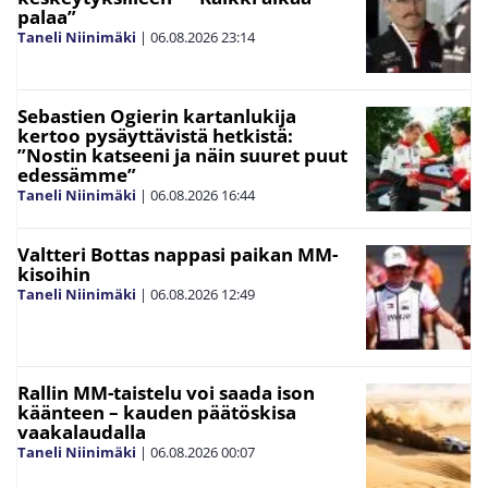
palaa”
Taneli Niinimäki
|
06.08.2026
23:14
Sebastien Ogierin kartanlukija
kertoo pysäyttävistä hetkistä:
”Nostin katseeni ja näin suuret puut
edessämme”
Taneli Niinimäki
|
06.08.2026
16:44
Valtteri Bottas nappasi paikan MM-
kisoihin
Taneli Niinimäki
|
06.08.2026
12:49
Rallin MM-taistelu voi saada ison
käänteen – kauden päätöskisa
vaakalaudalla
Taneli Niinimäki
|
06.08.2026
00:07