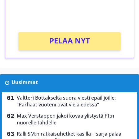
Saat heti 50 ilmaiskierrosta Tuohi 1000 -
peliin (arvo 0,20€ per kierros)!
Ei kierrätysvaatimusta!
PELAA NYT
Uusimmat
Valtteri Bottakselta suora viesti epäilijöille:
”Parhaat vuoteni ovat vielä edessä”
Max Verstappen jakoi kovaa ylistystä F1:n
nuorelle tähdelle
Ralli SM:n ratkaisuhetket käsillä – sarja palaa