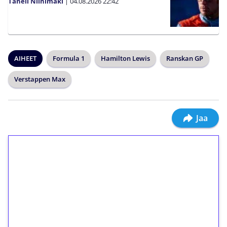
Taneli Niinimäki
|
04.08.2026
22:42
AIHEET
Formula 1
Hamilton Lewis
Ranskan GP
Verstappen Max
Jaa
1€ = 10€ arvosta
ilmaiskierroksia ilman
kierrätystä!
Talleta 1€