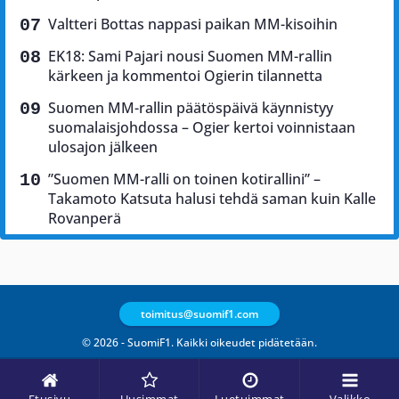
Valtteri Bottas nappasi paikan MM-kisoihin
EK18: Sami Pajari nousi Suomen MM-rallin
kärkeen ja kommentoi Ogierin tilannetta
Suomen MM-rallin päätöspäivä käynnistyy
suomalaisjohdossa – Ogier kertoi voinnistaan
ulosajon jälkeen
”Suomen MM-ralli on toinen kotirallini” –
Takamoto Katsuta halusi tehdä saman kuin Kalle
Rovanperä
toimitus@suomif1.com
© 2026 - SuomiF1. Kaikki oikeudet pidätetään.