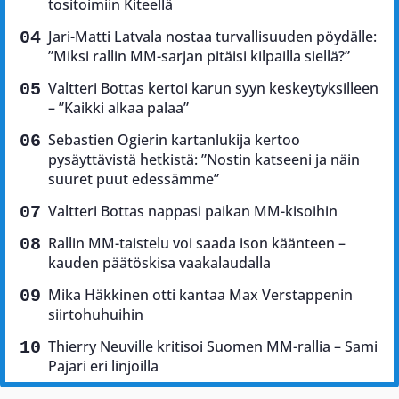
tositoimiin Kiteellä
Jari-Matti Latvala nostaa turvallisuuden pöydälle:
”Miksi rallin MM-sarjan pitäisi kilpailla siellä?”
Valtteri Bottas kertoi karun syyn keskeytyksilleen
– ”Kaikki alkaa palaa”
Sebastien Ogierin kartanlukija kertoo
pysäyttävistä hetkistä: ”Nostin katseeni ja näin
suuret puut edessämme”
Valtteri Bottas nappasi paikan MM-kisoihin
Rallin MM-taistelu voi saada ison käänteen –
kauden päätöskisa vaakalaudalla
Mika Häkkinen otti kantaa Max Verstappenin
siirtohuhuihin
Thierry Neuville kritisoi Suomen MM-rallia – Sami
Pajari eri linjoilla