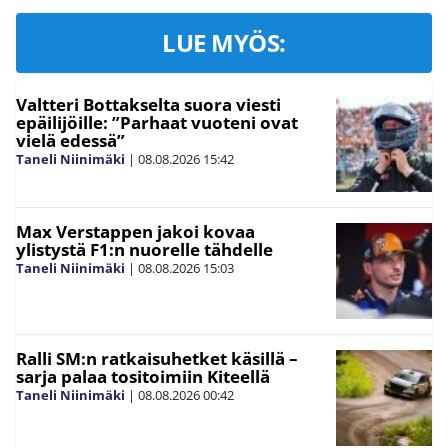
LUE MYÖS:
Valtteri Bottakselta suora viesti
epäilijöille: ”Parhaat vuoteni ovat
vielä edessä”
Taneli Niinimäki
|
08.08.2026
15:42
Max Verstappen jakoi kovaa
ylistystä F1:n nuorelle tähdelle
Taneli Niinimäki
|
08.08.2026
15:03
Ralli SM:n ratkaisuhetket käsillä –
sarja palaa tositoimiin Kiteellä
Taneli Niinimäki
|
08.08.2026
00:42