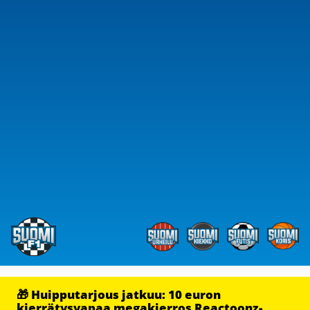
🎁 Huipputarjous jatkuu: 10 euron
kierrätysvapaa megakierros Reactoonz-