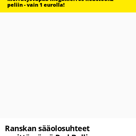
peliin - vain 1 eurolla!
Ranskan sääolosuhteet