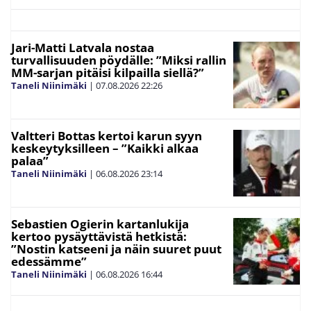
Jari-Matti Latvala nostaa
turvallisuuden pöydälle: ”Miksi rallin
MM-sarjan pitäisi kilpailla siellä?”
Taneli Niinimäki
|
07.08.2026
22:26
Valtteri Bottas kertoi karun syyn
keskeytyksilleen – ”Kaikki alkaa
palaa”
Taneli Niinimäki
|
06.08.2026
23:14
Sebastien Ogierin kartanlukija
kertoo pysäyttävistä hetkistä:
”Nostin katseeni ja näin suuret puut
edessämme”
Taneli Niinimäki
|
06.08.2026
16:44