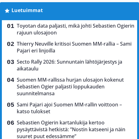
Luetuimmat
Toyotan data paljasti, mikä johti Sebastien Ogierin
rajuun ulosajoon
Thierry Neuville kritisoi Suomen MM-rallia – Sami
Pajari eri linjoilla
Secto Rally 2026: Sunnuntain lähtöjärjestys ja
aikataulu
Suomen MM-rallissa hurjan ulosajon kokenut
Sebastien Ogier paljasti loppukauden
suunnitelmansa
Sami Pajari ajoi Suomen MM-rallin voittoon –
katso tulokset
Sebastien Ogierin kartanlukija kertoo
pysäyttävistä hetkistä: ”Nostin katseeni ja näin
suuret puut edessämme”