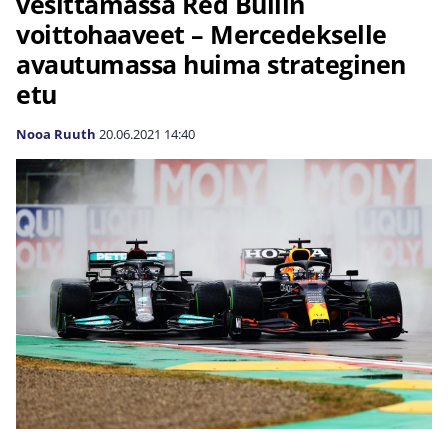
vesittämässä Red Bullin
voittohaaveet – Mercedekselle
avautumassa huima strateginen
etu
Nooa Ruuth
20.06.2021
14:40