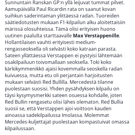
Sunnuntain Ranskan GP:n yllä leijuvat tummat pilvet.
Aamupäivällä Paul Ricardin rata on saanut kovan
suihkun saderintaman ylittäessä radan. Tuoreiden
säätiedotusten mukaan F1-kilpailun alku aloitettaisiin
märissä olosuhteissa. Tämä olisi erityisen huono
uutinen paalulta starttaavalle
Max Verstappenille
.
Hollantilaisen vauhti erityisesti medium-
rengasseoksella oli selvästi koko katraan parasta.
Sateen yllättäessä Verstappen ei pystyisi lähtemään
osakilpailuun toivomallaan seoksella. Toki koko
kärkikymmenikkö ajaisi kovemmalla seoskella radan
kuivuessa, mutta etu oli perjantain harjoitusten
mukaan selvästi Red Bullilla. Mercedestä tilanne
puolestaan suosisi. Yhden pysähdyksen kilpailu on
täysi kysymysmerkki sateen osuessa kohdalle, joten
Red Bullin rengasetu olisi lähes olematon. Red Bullia
suosii se, että Verstappen ajoi voittoon kauden
ainoassa sadekilpailussa Imolassa. Molemmat
Mercedes-kuljettajat puolestaan kompastuivat omassa
kilpailussaan.