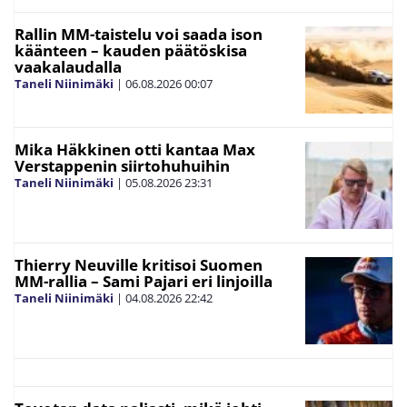
Rallin MM-taistelu voi saada ison
käänteen – kauden päätöskisa
vaakalaudalla
Taneli Niinimäki
|
06.08.2026
00:07
Mika Häkkinen otti kantaa Max
Verstappenin siirtohuhuihin
Taneli Niinimäki
|
05.08.2026
23:31
Thierry Neuville kritisoi Suomen
MM-rallia – Sami Pajari eri linjoilla
Taneli Niinimäki
|
04.08.2026
22:42