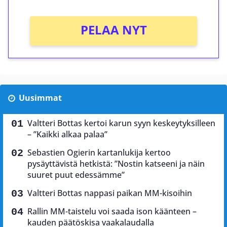
PELAA NYT
Uusimmat
Valtteri Bottas kertoi karun syyn keskeytyksilleen
– ”Kaikki alkaa palaa”
Sebastien Ogierin kartanlukija kertoo
pysäyttävistä hetkistä: ”Nostin katseeni ja näin
suuret puut edessämme”
Valtteri Bottas nappasi paikan MM-kisoihin
Rallin MM-taistelu voi saada ison käänteen –
kauden päätöskisa vaakalaudalla