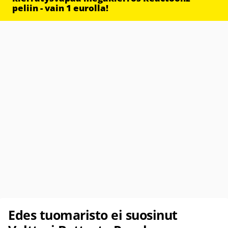
peliin - vain 1 eurolla!
Edes tuomaristo ei suosinut