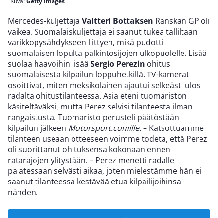
Kuva:
Getty Images
Mercedes-kuljettaja
Valtteri Bottaksen
Ranskan GP oli
vaikea. Suomalaiskuljettaja ei saanut tukea talliltaan
varikkopysähdykseen liittyen, mikä pudotti
suomalaisen lopulta palkintosijojen ulkopuolelle. Lisää
suolaa haavoihin lisää
Sergio Perezin
ohitus
suomalaisesta kilpailun loppuhetkillä. TV-kamerat
osoittivat, miten meksikolainen ajautui selkeästi ulos
radalta ohitustilanteessa. Asia eteni tuomariston
käsiteltäväksi, mutta Perez selvisi tilanteesta ilman
rangaistusta. Tuomaristo perusteli päätöstään
kilpailun jälkeen
Motorsport.comille.
– Katsottuamme
tilanteen useaan otteeseen voimme todeta, että Perez
oli suorittanut ohituksensa kokonaan ennen
ratarajojen ylitystään. – Perez menetti radalle
palatessaan selvästi aikaa, joten mielestämme hän ei
saanut tilanteessa kestävää etua kilpailijoihinsa
nähden.