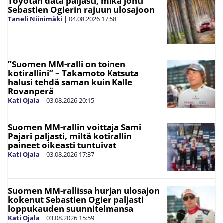
Toyotan data paljasti, mikä johti
Sebastien Ogierin rajuun ulosajoon
Taneli Niinimäki
|
04.08.2026
17:58
”Suomen MM-ralli on toinen
kotirallini” – Takamoto Katsuta
halusi tehdä saman kuin Kalle
Rovanperä
Kati Ojala
|
03.08.2026
20:15
Suomen MM-rallin voittaja Sami
Pajari paljasti, miltä kotirallin
paineet oikeasti tuntuivat
Kati Ojala
|
03.08.2026
17:37
Suomen MM-rallissa hurjan ulosajon
kokenut Sebastien Ogier paljasti
loppukauden suunnitelmansa
Kati Ojala
|
03.08.2026
15:59