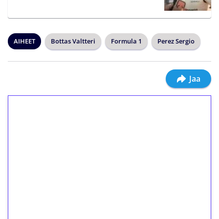
AIHEET
Bottas Valtteri
Formula 1
Perez Sergio
Jaa
1€ = 10€ arvosta
ilmaiskierroksia ilman
kierrätystä!
Talleta 1€
Saat heti 50 ilmaiskierrosta Tuohi 1000 -
peliin (arvo 0,20€ per kierros)!
Ei kierrätysvaatimusta!