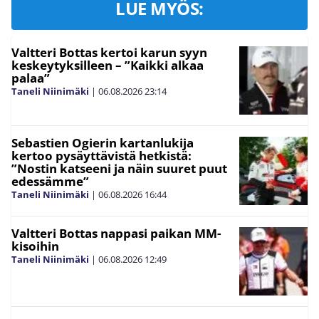
LUE MYÖS:
Valtteri Bottas kertoi karun syyn
keskeytyksilleen – ”Kaikki alkaa
palaa”
Taneli Niinimäki
|
06.08.2026
23:14
Sebastien Ogierin kartanlukija
kertoo pysäyttävistä hetkistä:
”Nostin katseeni ja näin suuret puut
edessämme”
Taneli Niinimäki
|
06.08.2026
16:44
Valtteri Bottas nappasi paikan MM-
kisoihin
Taneli Niinimäki
|
06.08.2026
12:49