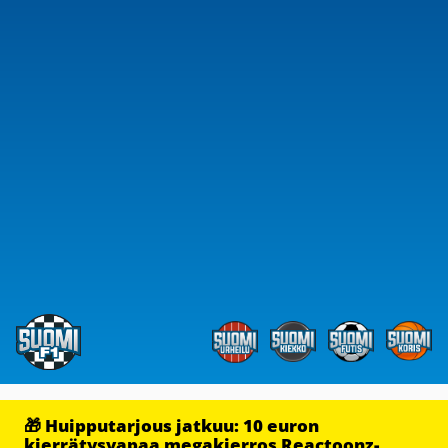
🎁 Huipputarjous jatkuu: 10 euron
kierrätysvapaa megakierros Reactoonz-