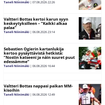
Taneli Niinimäki
|
07.08.2026
22:26
Valtteri Bottas kertoi karun syyn
keskeytyksilleen – ”Kaikki alkaa
palaa”
Taneli Niinimäki
|
06.08.2026
23:14
Sebastien Ogierin kartanlukija
kertoo pysäyttävistä hetkistä:
”Nostin katseeni ja näin suuret puut
edessämme”
Taneli Niinimäki
|
06.08.2026
16:44
Valtteri Bottas nappasi paikan MM-
kisoihin
Taneli Niinimäki
|
06.08.2026
12:49