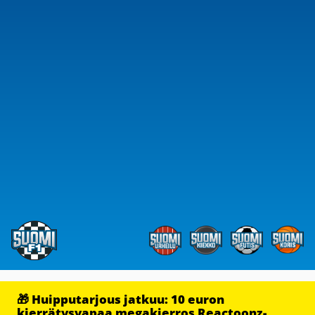
🎁 Huipputarjous jatkuu: 10 euron
kierrätysvapaa megakierros Reactoonz-