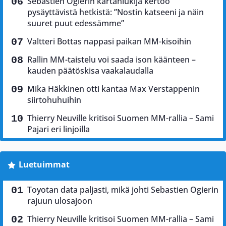
Sebastien Ogierin kartanlukija kertoo
pysäyttävistä hetkistä: ”Nostin katseeni ja näin
suuret puut edessämme”
Valtteri Bottas nappasi paikan MM-kisoihin
Rallin MM-taistelu voi saada ison käänteen –
kauden päätöskisa vaakalaudalla
Mika Häkkinen otti kantaa Max Verstappenin
siirtohuhuihin
Thierry Neuville kritisoi Suomen MM-rallia – Sami
Pajari eri linjoilla
Luetuimmat
Toyotan data paljasti, mikä johti Sebastien Ogierin
rajuun ulosajoon
Thierry Neuville kritisoi Suomen MM-rallia – Sami