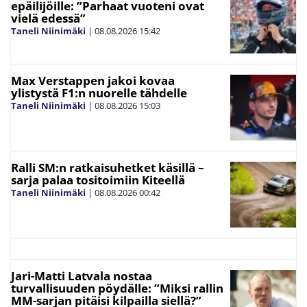
epäilijöille: ”Parhaat vuoteni ovat
vielä edessä”
Taneli Niinimäki
|
08.08.2026
15:42
Max Verstappen jakoi kovaa
ylistystä F1:n nuorelle tähdelle
Taneli Niinimäki
|
08.08.2026
15:03
Ralli SM:n ratkaisuhetket käsillä –
sarja palaa tositoimiin Kiteellä
Taneli Niinimäki
|
08.08.2026
00:42
Jari-Matti Latvala nostaa
turvallisuuden pöydälle: ”Miksi rallin
MM-sarjan pitäisi kilpailla siellä?”