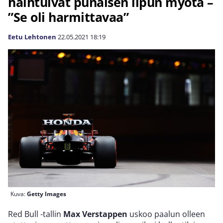
haihtuivat punaisen lipun myötä –
”Se oli harmittavaa”
Eetu Lehtonen
22.05.2021
18:19
Kuva:
Getty Images
Red Bull -tallin
Max Verstappen
uskoo paalun olleen