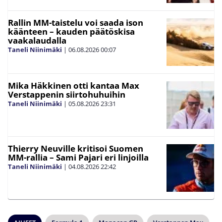
Rallin MM-taistelu voi saada ison
käänteen – kauden päätöskisa
vaakalaudalla
Taneli Niinimäki
|
06.08.2026
00:07
Mika Häkkinen otti kantaa Max
Verstappenin siirtohuhuihin
Taneli Niinimäki
|
05.08.2026
23:31
Thierry Neuville kritisoi Suomen
MM-rallia – Sami Pajari eri linjoilla
Taneli Niinimäki
|
04.08.2026
22:42