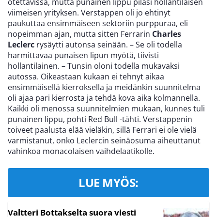
otettavissa, mutta punainen lippu pilasi hollantilaisen
viimeisen yrityksen. Verstappen oli jo ehtinyt
paukuttaa ensimmäiseen sektoriin purppuraa, eli
nopeimman ajan, mutta sitten Ferrarin
Charles
Leclerc
rysäytti autonsa seinään. – Se oli todella
harmittavaa punaisen lipun myötä, tiivisti
hollantilainen. – Tunsin oloni todella mukavaksi
autossa. Oikeastaan kukaan ei tehnyt aikaa
ensimmäisellä kierroksella ja meidänkin suunnitelma
oli ajaa pari kierrosta ja tehdä kova aika kolmannella.
Kaikki oli menossa suunnitelmien mukaan, kunnes tuli
punainen lippu, pohti Red Bull -tähti. Verstappenin
toiveet paalusta elää vieläkin, sillä Ferrari ei ole vielä
varmistanut, onko Leclercin seinäosuma aiheuttanut
vahinkoa monacolaisen vaihdelaatikolle.
LUE MYÖS:
Valtteri Bottakselta suora viesti