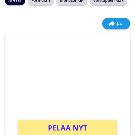
AIHEET
Formula 1
Monacon GP
Verstappen Max
Jaa
1€ = 10€ arvosta
ilmaiskierroksia ilman
kierrätystä!
Talleta 1€
Saat heti 50 ilmaiskierrosta Tuohi 1000 -
peliin (arvo 0,20€ per kierros)!
Ei kierrätysvaatimusta!
PELAA NYT