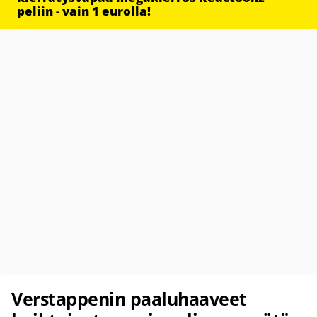
peliin - vain 1 eurolla!
Verstappenin paaluhaaveet