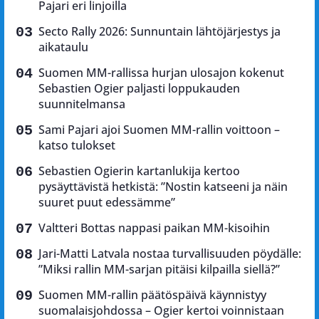
Pajari eri linjoilla
Secto Rally 2026: Sunnuntain lähtöjärjestys ja
aikataulu
Suomen MM-rallissa hurjan ulosajon kokenut
Sebastien Ogier paljasti loppukauden
suunnitelmansa
Sami Pajari ajoi Suomen MM-rallin voittoon –
katso tulokset
Sebastien Ogierin kartanlukija kertoo
pysäyttävistä hetkistä: ”Nostin katseeni ja näin
suuret puut edessämme”
Valtteri Bottas nappasi paikan MM-kisoihin
Jari-Matti Latvala nostaa turvallisuuden pöydälle:
”Miksi rallin MM-sarjan pitäisi kilpailla siellä?”
Suomen MM-rallin päätöspäivä käynnistyy
suomalaisjohdossa – Ogier kertoi voinnistaan