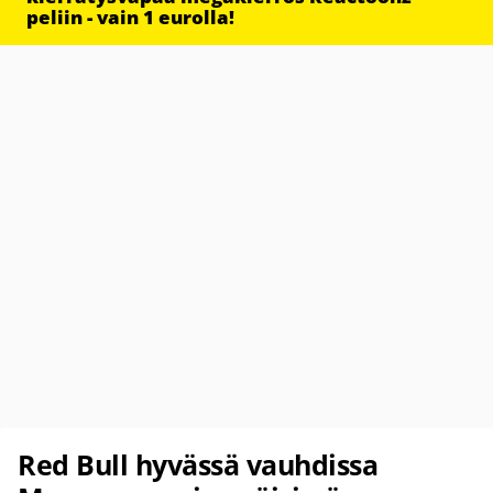
peliin - vain 1 eurolla!
Red Bull hyvässä vauhdissa