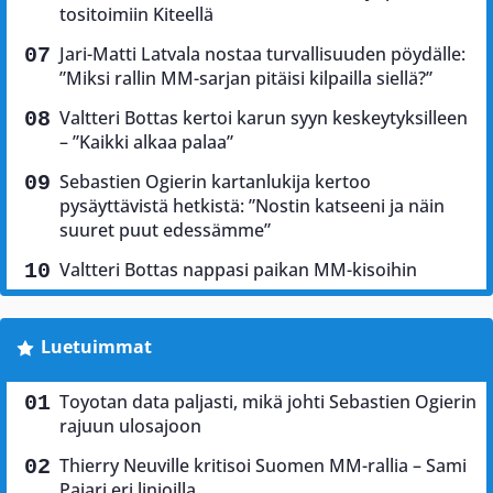
tositoimiin Kiteellä
Jari-Matti Latvala nostaa turvallisuuden pöydälle:
”Miksi rallin MM-sarjan pitäisi kilpailla siellä?”
Valtteri Bottas kertoi karun syyn keskeytyksilleen
– ”Kaikki alkaa palaa”
Sebastien Ogierin kartanlukija kertoo
pysäyttävistä hetkistä: ”Nostin katseeni ja näin
suuret puut edessämme”
Valtteri Bottas nappasi paikan MM-kisoihin
Luetuimmat
Toyotan data paljasti, mikä johti Sebastien Ogierin
rajuun ulosajoon
Thierry Neuville kritisoi Suomen MM-rallia – Sami
Pajari eri linjoilla