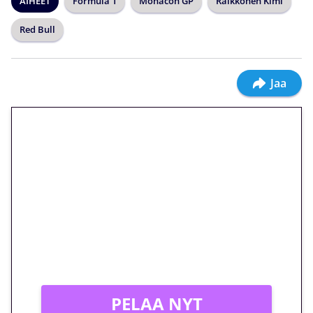
AIHEET
Formula 1
Monacon GP
Räikkönen Kimi
Red Bull
Jaa
🎁 Huipputarjous jatkuu: 10
euron kierrätysvapaa
megakierros Reactoonz-
peliin – vain 1 eurolla!
Peli: Reactoonz
Vain uusille asiakkaille!
PELAA NYT