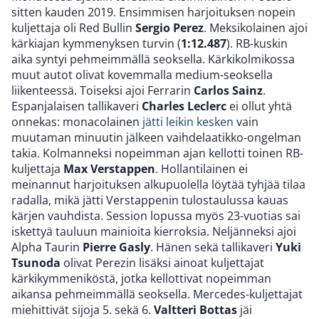
sitten kauden 2019. Ensimmisen harjoituksen nopein
kuljettaja oli Red Bullin
Sergio Perez
. Meksikolainen ajoi
kärkiajan kymmenyksen turvin (
1:12.487
). RB-kuskin
aika syntyi pehmeimmällä seoksella. Kärkikolmikossa
muut autot olivat kovemmalla medium-seoksella
liikenteessä. Toiseksi ajoi Ferrarin
Carlos Sainz
.
Espanjalaisen tallikaveri
Charles Leclerc
ei ollut yhtä
onnekas: monacolainen
jätti leikin kesken
vain
muutaman minuutin jälkeen vaihdelaatikko-ongelman
takia. Kolmanneksi nopeimman ajan kellotti toinen RB-
kuljettaja
Max Verstappen
. Hollantilainen ei
meinannut harjoituksen alkupuolella löytää tyhjää tilaa
radalla, mikä jätti Verstappenin tulostaulussa kauas
kärjen vauhdista. Session lopussa myös 23-vuotias sai
iskettyä tauluun mainioita kierroksia. Neljänneksi ajoi
Alpha Taurin
Pierre Gasly
. Hänen sekä tallikaveri
Yuki
Tsunoda
olivat Perezin lisäksi ainoat kuljettajat
kärkikymmeniköstä, jotka kellottivat nopeimman
aikansa pehmeimmällä seoksella. Mercedes-kuljettajat
miehittivät sijoja 5. sekä 6.
Valtteri Bottas
jäi