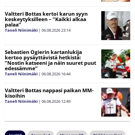
Valtteri Bottas kertoi karun syyn
keskeytyksilleen – ”Kaikki alkaa
palaa”
Taneli Niinimäki
|
06.08.2026
23:14
Sebastien Ogierin kartanlukija
kertoo pysäyttävistä hetkistä:
”Nostin katseeni ja näin suuret puut
edessämme”
Taneli Niinimäki
|
06.08.2026
16:44
Valtteri Bottas nappasi paikan MM-
kisoihin
Taneli Niinimäki
|
06.08.2026
12:49