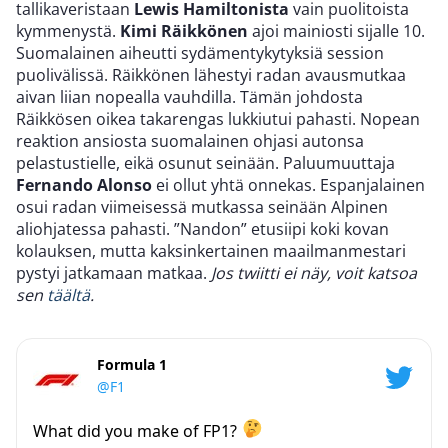
tallikaveristaan
Lewis Hamiltonista
vain puolitoista
kymmenystä.
Kimi Räikkönen
ajoi mainiosti sijalle 10.
Suomalainen aiheutti sydämentykytyksiä session
puolivälissä. Räikkönen lähestyi radan avausmutkaa
aivan liian nopealla vauhdilla. Tämän johdosta
Räikkösen oikea takarengas lukkiutui pahasti. Nopean
reaktion ansiosta suomalainen ohjasi autonsa
pelastustielle, eikä osunut seinään. Paluumuuttaja
Fernando Alonso
ei ollut yhtä onnekas. Espanjalainen
osui radan viimeisessä mutkassa seinään Alpinen
aliohjatessa pahasti. ”Nandon” etusiipi koki kovan
kolauksen, mutta kaksinkertainen maailmanmestari
pystyi jatkamaan matkaa.
Jos twiitti ei näy, voit katsoa
sen
täältä
.
Formula 1
@F1
What did you make of FP1?