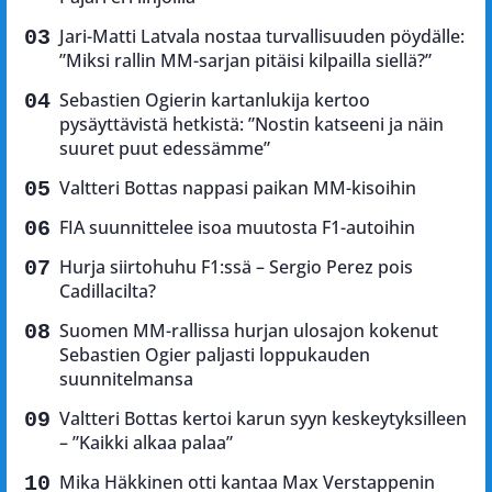
Jari-Matti Latvala nostaa turvallisuuden pöydälle:
”Miksi rallin MM-sarjan pitäisi kilpailla siellä?”
Sebastien Ogierin kartanlukija kertoo
pysäyttävistä hetkistä: ”Nostin katseeni ja näin
suuret puut edessämme”
Valtteri Bottas nappasi paikan MM-kisoihin
FIA suunnittelee isoa muutosta F1-autoihin
Hurja siirtohuhu F1:ssä – Sergio Perez pois
Cadillacilta?
Suomen MM-rallissa hurjan ulosajon kokenut
Sebastien Ogier paljasti loppukauden
suunnitelmansa
Valtteri Bottas kertoi karun syyn keskeytyksilleen
– ”Kaikki alkaa palaa”
Mika Häkkinen otti kantaa Max Verstappenin