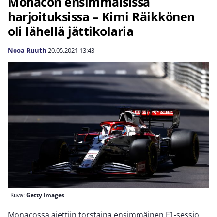
Monacon ensimmäisissä
harjoituksissa – Kimi Räikkönen
oli lähellä jättikolaria
Nooa Ruuth
20.05.2021
13:43
Kuva:
Getty Images
Monacossa ajettiin torstaina ensimmäinen F1-sessio