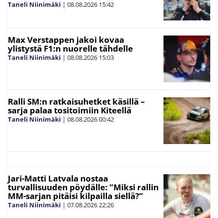
Taneli Niinimäki
|
08.08.2026
15:42
Max Verstappen jakoi kovaa
ylistystä F1:n nuorelle tähdelle
Taneli Niinimäki
|
08.08.2026
15:03
Ralli SM:n ratkaisuhetket käsillä –
sarja palaa tositoimiin Kiteellä
Taneli Niinimäki
|
08.08.2026
00:42
Jari-Matti Latvala nostaa
turvallisuuden pöydälle: ”Miksi rallin
MM-sarjan pitäisi kilpailla siellä?”
Taneli Niinimäki
|
07.08.2026
22:26