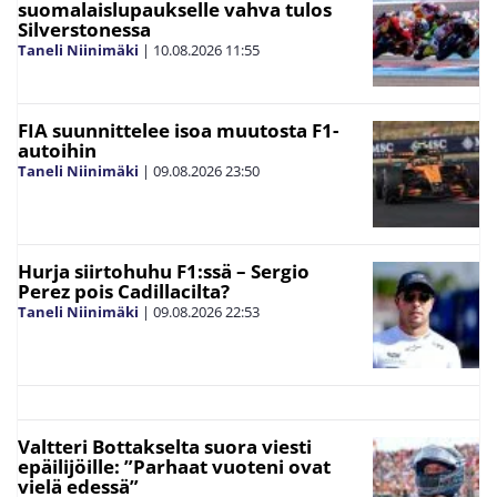
suomalaislupaukselle vahva tulos
Silverstonessa
Taneli Niinimäki
|
10.08.2026
11:55
FIA suunnittelee isoa muutosta F1-
autoihin
Taneli Niinimäki
|
09.08.2026
23:50
Hurja siirtohuhu F1:ssä – Sergio
Perez pois Cadillacilta?
Taneli Niinimäki
|
09.08.2026
22:53
Valtteri Bottakselta suora viesti
epäilijöille: ”Parhaat vuoteni ovat
vielä edessä”