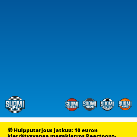
🎁 Huipputarjous jatkuu: 10 euron
kierrätysvapaa megakierros Reactoonz-