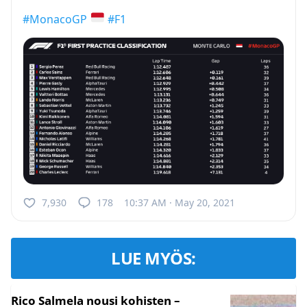
#MonacoGP
#F1
7,930
178
10:37 AM · May 20, 2021
LUE MYÖS:
Rico Salmela nousi kohisten –