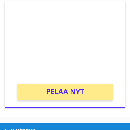
1€ = 10€ arvosta
ilmaiskierroksia ilman
kierrätystä!
Talleta 1€
Saat heti 50 ilmaiskierrosta Tuohi 1000 -
peliin (arvo 0,20€ per kierros)!
Ei kierrätysvaatimusta!
PELAA NYT