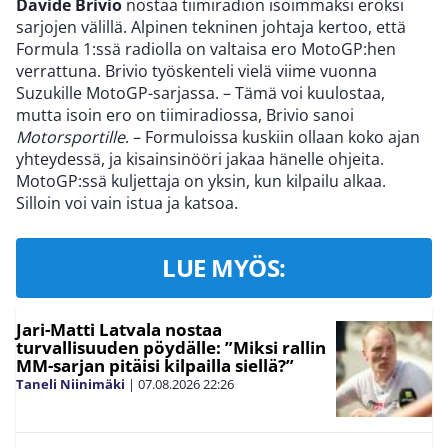
Davide
Brivio
nostaa tiimiradion isoimmaksi eroksi
sarjojen välillä. Alpinen tekninen johtaja kertoo, että
Formula 1:ssä radiolla on valtaisa ero MotoGP:hen
verrattuna. Brivio työskenteli vielä viime vuonna
Suzukille MotoGP-sarjassa. – Tämä voi kuulostaa,
mutta isoin ero on tiimiradiossa, Brivio sanoi
Motorsportille
. – Formuloissa kuskiin ollaan koko ajan
yhteydessä, ja kisainsinööri jakaa hänelle ohjeita.
MotoGP:ssä kuljettaja on yksin, kun kilpailu alkaa.
Silloin voi vain istua ja katsoa.
LUE MYÖS:
Jari-Matti Latvala nostaa
turvallisuuden pöydälle: ”Miksi rallin
MM-sarjan pitäisi kilpailla siellä?”
Taneli Niinimäki
|
07.08.2026
22:26