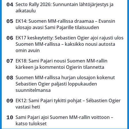
Secto Rally 2026: Sunnuntain lähtöjärjestys ja
aikataulu
EK14: Suomen MM-rallissa draamaa – Evansin
ulosajo avasi Sami Pajarille tilaisuuden
EK17 keskeytetty: Sebastien Ogier ajoi rajusti ulos
Suomen MM-rallissa – kaksikko nousi autosta
omin avuin
EK18: Sami Pajari nousi Suomen MM-rallin
kärkeen ja kommentoi Ogierin tilannetta
Suomen MM-rallissa hurjan ulosajon kokenut
Sebastien Ogier paljasti loppukauden
suunnitelmansa
EK12: Sami Pajari tykitti pohjat – Sébastien Ogier
vastasi heti
Sami Pajari ajoi Suomen MM-rallin voittoon –
katso tulokset