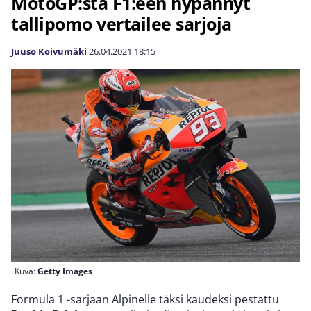
MotoGP:stä F1:een hypännyt
tallipomo vertailee sarjoja
Juuso Koivumäki
26.04.2021
18:15
Kuva:
Getty Images
Formula 1 -sarjaan Alpinelle täksi kaudeksi pestattu