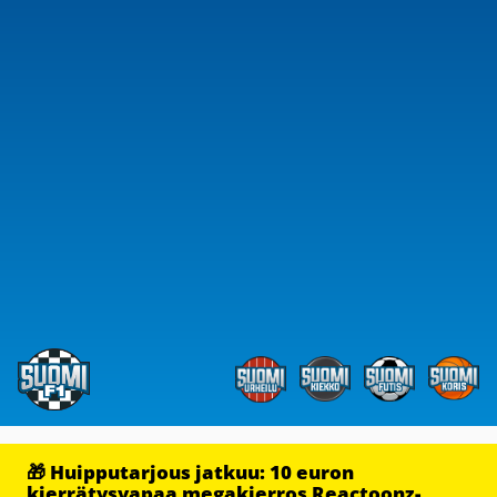
🎁 Huipputarjous jatkuu: 10 euron
kierrätysvapaa megakierros Reactoonz-