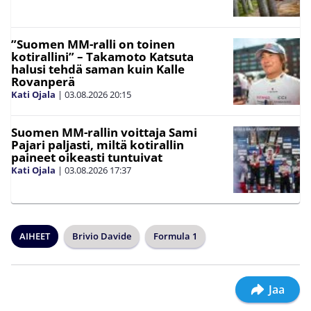
”Suomen MM-ralli on toinen
kotirallini” – Takamoto Katsuta
halusi tehdä saman kuin Kalle
Rovanperä
Kati Ojala
|
03.08.2026
20:15
Suomen MM-rallin voittaja Sami
Pajari paljasti, miltä kotirallin
paineet oikeasti tuntuivat
Kati Ojala
|
03.08.2026
17:37
AIHEET
Brivio Davide
Formula 1
Jaa