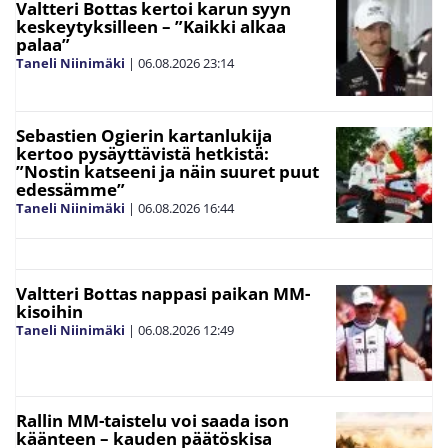
Valtteri Bottas kertoi karun syyn
keskeytyksilleen – ”Kaikki alkaa
palaa”
Taneli Niinimäki
|
06.08.2026
23:14
Sebastien Ogierin kartanlukija
kertoo pysäyttävistä hetkistä:
”Nostin katseeni ja näin suuret puut
edessämme”
Taneli Niinimäki
|
06.08.2026
16:44
Valtteri Bottas nappasi paikan MM-
kisoihin
Taneli Niinimäki
|
06.08.2026
12:49
Rallin MM-taistelu voi saada ison
käänteen – kauden päätöskisa