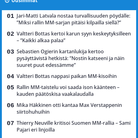
Uusimmat
Jari-Matti Latvala nostaa turvallisuuden pöydälle:
”Miksi rallin MM-sarjan pitäisi kilpailla siellä?”
Valtteri Bottas kertoi karun syyn keskeytyksilleen
– ”Kaikki alkaa palaa”
Sebastien Ogierin kartanlukija kertoo
pysäyttävistä hetkistä: ”Nostin katseeni ja näin
suuret puut edessämme”
Valtteri Bottas nappasi paikan MM-kisoihin
Rallin MM-taistelu voi saada ison käänteen –
kauden päätöskisa vaakalaudalla
Mika Häkkinen otti kantaa Max Verstappenin
siirtohuhuihin
Thierry Neuville kritisoi Suomen MM-rallia – Sami
Pajari eri linjoilla