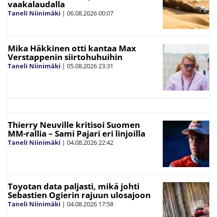
vaakalaudalla
Taneli Niinimäki
|
06.08.2026
00:07
Mika Häkkinen otti kantaa Max
Verstappenin siirtohuhuihin
Taneli Niinimäki
|
05.08.2026
23:31
Thierry Neuville kritisoi Suomen
MM-rallia – Sami Pajari eri linjoilla
Taneli Niinimäki
|
04.08.2026
22:42
Toyotan data paljasti, mikä johti
Sebastien Ogierin rajuun ulosajoon
Taneli Niinimäki
|
04.08.2026
17:58