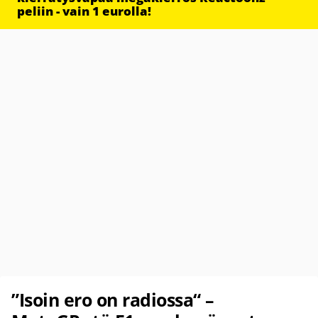
peliin - vain 1 eurolla!
”Isoin ero on radiossa“ –